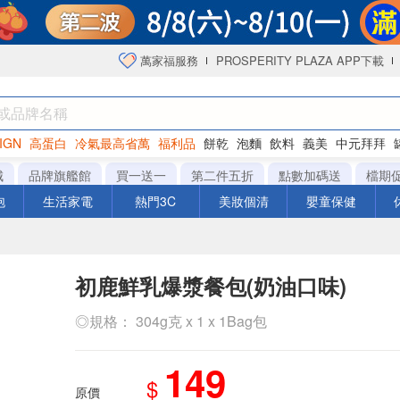
萬家福服務
PROSPERITY PLAZA APP下載
IGN
高蛋白
冷氣最高省萬
福利品
餅乾
泡麵
飲料
義美
中元拜拜
咖啡
城
品牌旗艦館
買一送一
第二件五折
點數加碼送
檔期
泡
生活家電
熱門3C
美妝個清
嬰童保健
初鹿鮮乳爆漿餐包(奶油口味)
◎規格： 304g克 x 1 x 1Bag包
149
$
原價