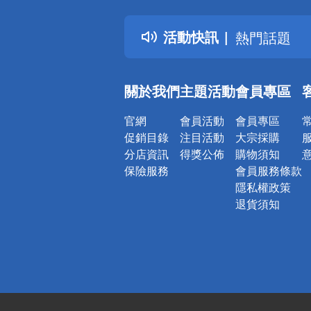
得獎公告
活動快訊
熱門話題
銀行優惠
偏遠地區配
關於我們
主題活動
會員專區
詐騙網頁！
官網
會員活動
會員專區
促銷目錄
注目活動
大宗採購
分店資訊
得獎公佈
購物須知
保險服務
會員服務條款
隱私權政策
退貨須知