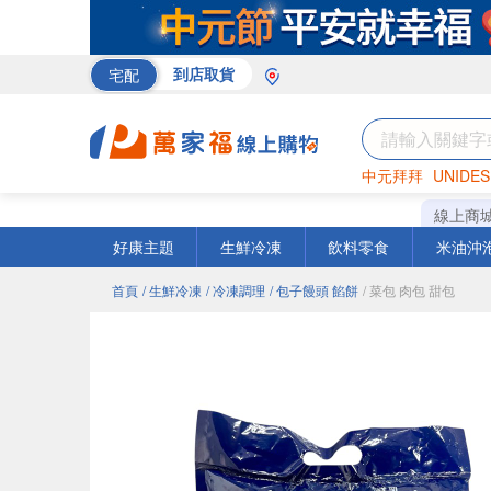
宅配
到店取貨
中元拜拜
UNIDES
米
巧克力
衛生紙
線上商
好康主題
生鮮冷凍
飲料零食
米油沖
首頁
/ 生鮮冷凍
/ 冷凍調理
/ 包子饅頭 餡餅
/ 菜包 肉包 甜包