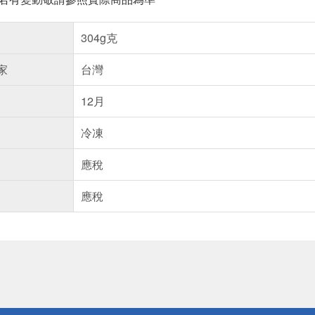
304g克
家
台灣
12月
冷凍
應稅
應稅
送
請小心！