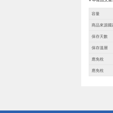
容量
商品來源國
保存天數
保存溫層
應免稅
應免稅
偏遠地區配
詐騙網頁！