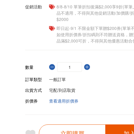
促銷活動
8/8-8/10 單筆折扣後滿$2,000享9折(單
品不適用，不得與其他促銷活動/加價購/折
$2000
即日起-9/1 不限金額下單贈$200券(單
如使用折價券/折扣碼則不符贈送資格，
品滿$2,000可折，不得與其他優惠活動合
數量
訂單類型
一般訂單
出貨方式
宅配/到店取貨
折價券
查看適用折價券
立即購買
加