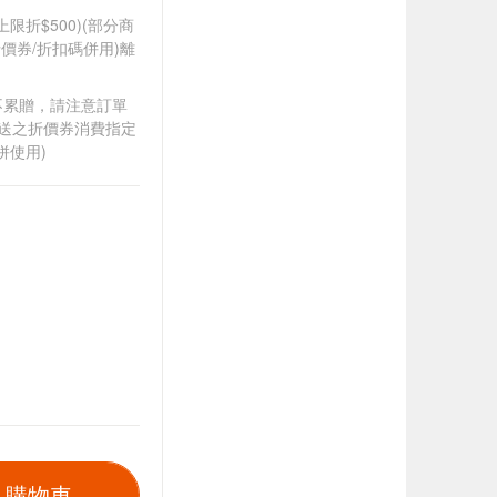
筆上限折$500)(部分商
價券/折扣碼併用)離
筆不累贈，請注意訂單
贈送之折價券消費指定
併使用)
入購物車