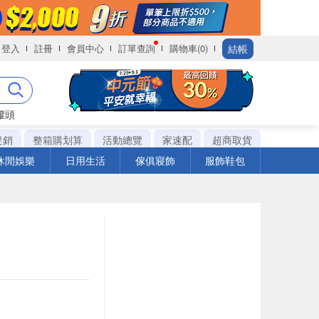
結帳
登入
註冊
會員中心
訂單查詢
購物車(0)
罐頭
促銷
整箱購划算
活動總覽
家速配
超商取貨
休閒娛樂
日用生活
傢俱寢飾
服飾鞋包