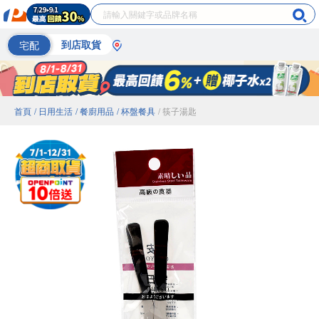
宅配
到店取貨
首頁
/ 日用生活
/ 餐廚用品
/ 杯盤餐具
/ 筷子湯匙