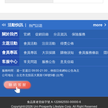
偏遠地區配送
詐騙網頁！請小心！
得獎公告
活動快訊
more
熱門話題
銀行優惠
關於我們
官網
促銷目錄
分店資訊
保險服務
偏遠地區配送
詐騙網頁！請小心！
主題活動
會員活動
注目活動
得獎公佈
會員專區
會員專區
大宗採購
購物須知
會員服務條款
隱
客服中心
常見問題
服務公告
意見信箱
服務時間：
週一至週日 09:00-21:00，例假日依網站公告為主
公司地址：
台北市北投區大業路136號5樓 (台灣)
食品業者登錄字號 A-122662550-00000-6
Copyright©2026 Uni-Prosperity Lifestyle Corp. All Right Reserved