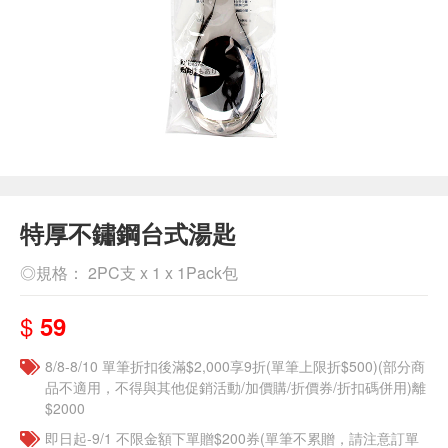
特厚不鏽鋼台式湯匙
◎規格： 2PC支 x 1 x 1Pack包
$
59
8/8-8/10 單筆折扣後滿$2,000享9折(單筆上限折$500)(部分商
品不適用，不得與其他促銷活動/加價購/折價券/折扣碼併用)離
$2000
即日起-9/1 不限金額下單贈$200券(單筆不累贈，請注意訂單