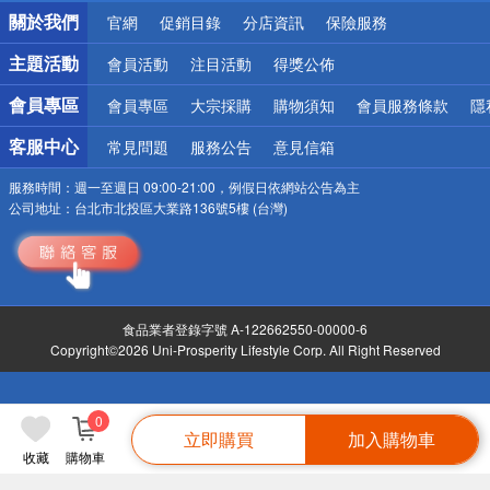
銀行優惠
關於我們
官網
促銷目錄
分店資訊
保險服務
偏遠地區配送
詐騙網頁！請小心！
主題活動
會員活動
注目活動
得獎公佈
會員專區
會員專區
大宗採購
購物須知
會員服務條款
隱
客服中心
常見問題
服務公告
意見信箱
服務時間：
週一至週日 09:00-21:00，例假日依網站公告為主
公司地址：
台北市北投區大業路136號5樓 (台灣)
食品業者登錄字號 A-122662550-00000-6
Copyright©2026 Uni-Prosperity Lifestyle Corp. All Right Reserved
0
立即購買
加入購物車
收藏
購物車