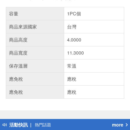
容量
1PC個
商品來源國家
台灣
商品高度
4.0000
商品寬度
11.3000
保存溫層
常溫
應免稅
應稅
應免稅
應稅
偏遠地區配送
詐騙網頁！請小心！
得獎公告
活動快訊
more
熱門話題