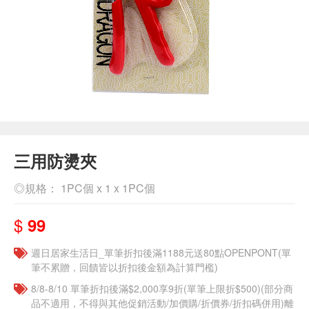
三用防燙夾
◎規格： 1PC個 x 1 x 1PC個
$
99
週日居家生活日_單筆折扣後滿1188元送80點OPENPONT(單
筆不累贈，回饋皆以折扣後金額為計算門檻)
8/8-8/10 單筆折扣後滿$2,000享9折(單筆上限折$500)(部分商
品不適用，不得與其他促銷活動/加價購/折價券/折扣碼併用)離