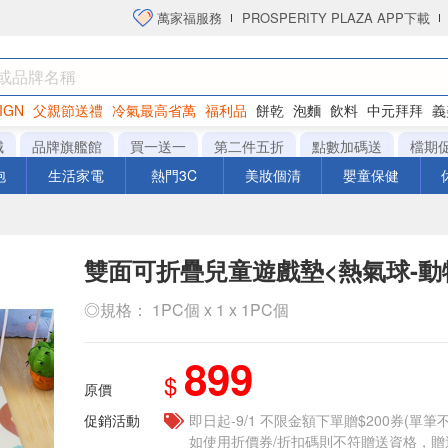
萬家福服務
PROSPERITY PLAZA APP下載
IGN
父親節送禮
冷氣最高省萬
福利品
餅乾
泡麵
飲料
中元拜拜
義
洋芋片
城
品牌旗艦館
買一送一
第二件五折
點數加碼送
檔期
泡
生活家電
熱門3C
美妝個清
嬰童保健
雙面可折疊兒童遊戲墊<熱氣球-動
◎規格： 1PC個 x 1 x 1PC個
899
$
原價
促銷活動
即日起-9/1 不限金額下單贈$200券(單
如使用折價券/折扣碼則不符贈送資格，