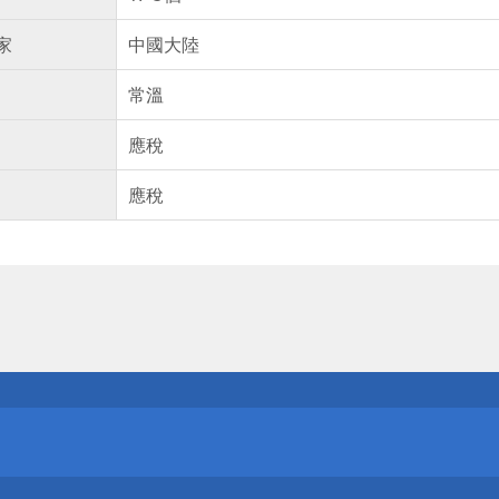
家
中國大陸
常溫
應稅
應稅
送
請小心！
送