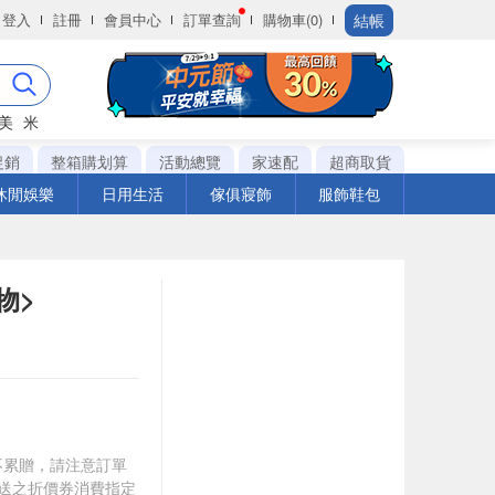
結帳
登入
註冊
會員中心
訂單查詢
購物車(0)
美
米
促銷
整箱購划算
活動總覽
家速配
超商取貨
休閒娛樂
日用生活
傢俱寢飾
服飾鞋包
物>
筆不累贈，請注意訂單
贈送之折價券消費指定