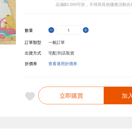
品滿$2,000可折，不得與其他優惠活動合
數量
訂單類型
一般訂單
出貨方式
宅配/到店取貨
折價券
查看適用折價券
立即購買
加