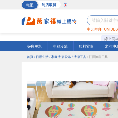
宅配
到店取貨
中元拜拜
UNIDES
巧克力
罐頭
海苔
線上商
好康主題
生鮮冷凍
飲料零食
米油沖
首頁
/ 日用生活
/ 家庭清潔 殺蟲
/ 清潔工具
/ 打掃除塵工具