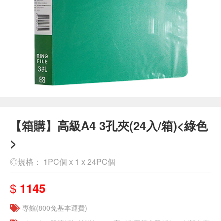
【箱購】高級A4 3孔夾(24入/箱)<綠色
>
◎規格： 1PC個 x 1 x 24PC個
$
1145
專館(800免基本運費)