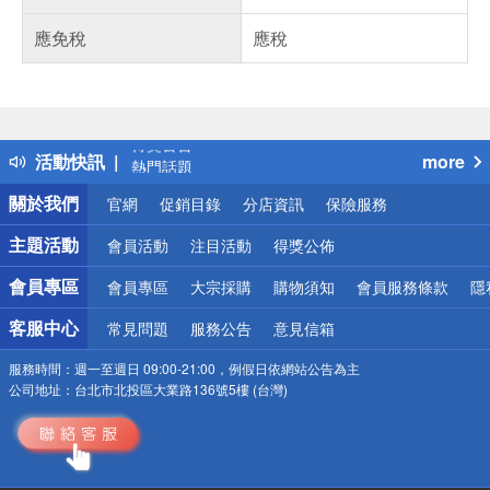
應免稅
應稅
偏遠地區配送
詐騙網頁！請小心！
得獎公告
活動快訊
more
熱門話題
銀行優惠
關於我們
官網
促銷目錄
分店資訊
保險服務
偏遠地區配送
詐騙網頁！請小心！
主題活動
會員活動
注目活動
得獎公佈
會員專區
會員專區
大宗採購
購物須知
會員服務條款
隱
客服中心
常見問題
服務公告
意見信箱
服務時間：
週一至週日 09:00-21:00，例假日依網站公告為主
公司地址：
台北市北投區大業路136號5樓 (台灣)