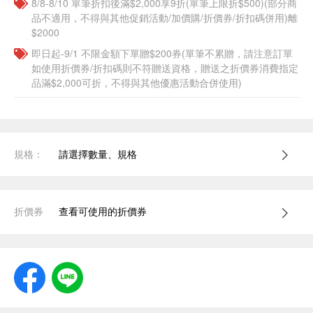
8/8-8/10 單筆折扣後滿$2,000享9折(單筆上限折$500)(部分商
品不適用，不得與其他促銷活動/加價購/折價券/折扣碼併用)離
$2000
即日起-9/1 不限金額下單贈$200券(單筆不累贈，請注意訂單
如使用折價券/折扣碼則不符贈送資格，贈送之折價券消費指定
品滿$2,000可折，不得與其他優惠活動合併使用)
規格：
請選擇數量、規格
折價券
查看可使用的折價券