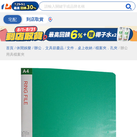
宅配
到店取貨
首頁
/ 休閒娛樂
/ 辦公．文具節慶品
/ 文件．桌上收納
/ 檔案夾．孔夾
/ 辦公
用具檔案夾