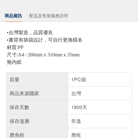
商品資訊
配送及售後服務說明
•台灣製造，品質優良
•書背有插袋設計，可自行更換檔名
材質:PP
尺寸:A4 / 260mm x 310mm x 35mm
無內紙
容量
1PC個
商品來源國家
台灣
保存天數
1800天
保存溫層
常溫
應免稅
應稅