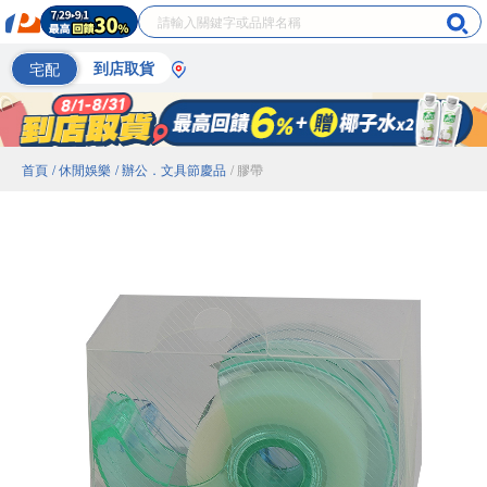
宅配
到店取貨
首頁
/ 休閒娛樂
/ 辦公．文具節慶品
/ 膠帶