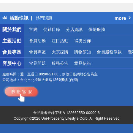
詐騙網頁！請小心！
得獎公告
活動快訊
more
熱門話題
銀行優惠
關於我們
官網
促銷目錄
分店資訊
保險服務
偏遠地區配送
詐騙網頁！請小心！
主題活動
會員活動
注目活動
得獎公佈
會員專區
會員專區
大宗採購
購物須知
會員服務條款
隱
客服中心
常見問題
服務公告
意見信箱
服務時間：
週一至週日 09:00-21:00，例假日依網站公告為主
公司地址：
台北市北投區大業路136號5樓 (台灣)
食品業者登錄字號 A-122662550-00000-6
Copyright©2026 Uni-Prosperity Lifestyle Corp. All Right Reserved