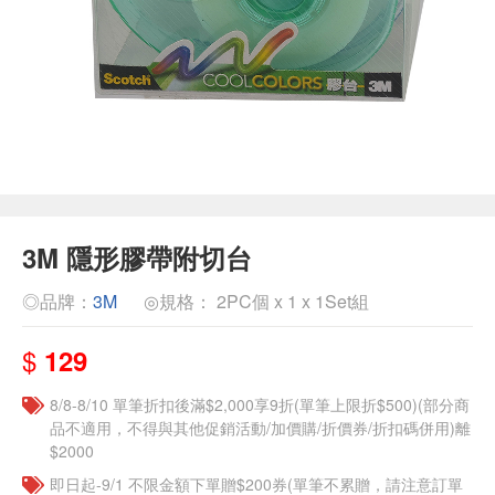
3M 隱形膠帶附切台
◎品牌：
3M
◎規格： 2PC個 x 1 x 1Set組
$
129
8/8-8/10 單筆折扣後滿$2,000享9折(單筆上限折$500)(部分商
品不適用，不得與其他促銷活動/加價購/折價券/折扣碼併用)離
$2000
即日起-9/1 不限金額下單贈$200券(單筆不累贈，請注意訂單