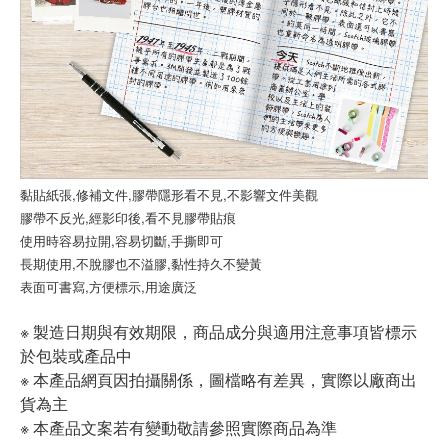
黏貼紙張,修補文件,膠帶隱形看不見,不影響文件美觀
膠帶不反光,經影印後,看不見膠帶貼痕
使用時容易拉開,容易切斷,手撕即可
長期使用,不脫膠也不溢膠,黏性持久不變黃
表面可書寫,方便標示,用途廣泛
※ 製造日期與有效期限，商品成分與適用注意事項皆標示
於包裝或產品中
※ 本產品網頁因拍攝關係，圖檔略有差異，實際以廠商出
貨為主
※ 本產品文案若有變動敬請參照實際商品為準