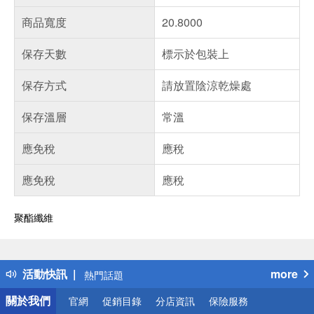
商品寬度
20.8000
保存天數
標示於包裝上
保存方式
請放置陰涼乾燥處
保存溫層
常溫
應免稅
應稅
應免稅
應稅
聚酯纖維
偏遠地區配送
詐騙網頁！請小心！
得獎公告
活動快訊
more
熱門話題
銀行優惠
關於我們
官網
促銷目錄
分店資訊
保險服務
偏遠地區配送