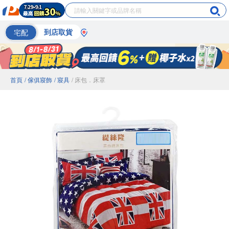
宅配
到店取貨
首頁
/ 傢俱寢飾
/ 寢具
/ 床包．床罩