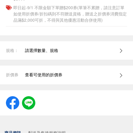
即日起-9/1 不限金額下單贈$200券(單筆不累贈，請注意訂單
如使用折價券/折扣碼則不符贈送資格，贈送之折價券消費指定
品滿$2,000可折，不得與其他優惠活動合併使用)
規格：
請選擇數量、規格
折價券
查看可使用的折價券
商品資訊
配送及售後服務說明