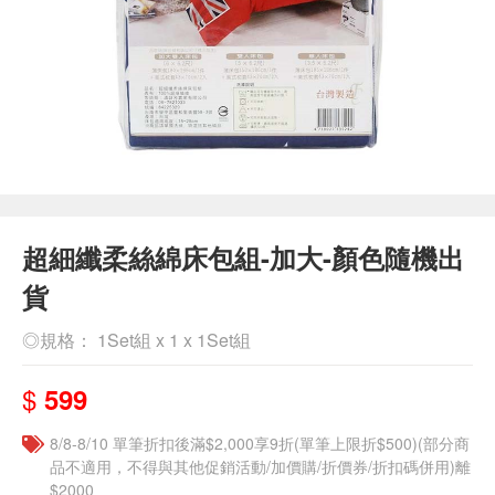
超細纖柔絲綿床包組-加大-顏色隨機出
貨
◎規格： 1Set組 x 1 x 1Set組
$
599
8/8-8/10 單筆折扣後滿$2,000享9折(單筆上限折$500)(部分商
品不適用，不得與其他促銷活動/加價購/折價券/折扣碼併用)離
$2000