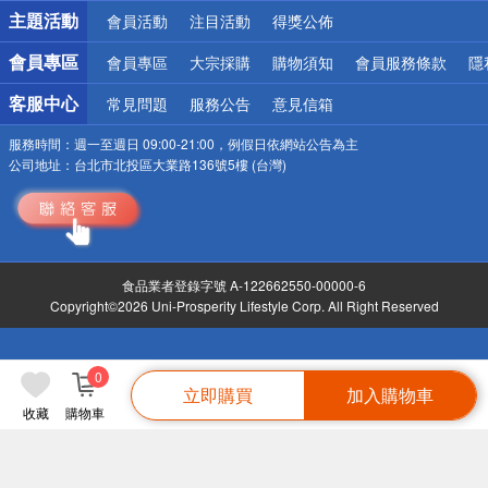
詐騙網頁！請小心！
主題活動
會員活動
注目活動
得獎公佈
會員專區
會員專區
大宗採購
購物須知
會員服務條款
隱
客服中心
常見問題
服務公告
意見信箱
服務時間：
週一至週日 09:00-21:00，例假日依網站公告為主
公司地址：
台北市北投區大業路136號5樓 (台灣)
食品業者登錄字號 A-122662550-00000-6
Copyright©2026 Uni-Prosperity Lifestyle Corp. All Right Reserved
0
立即購買
加入購物車
收藏
購物車