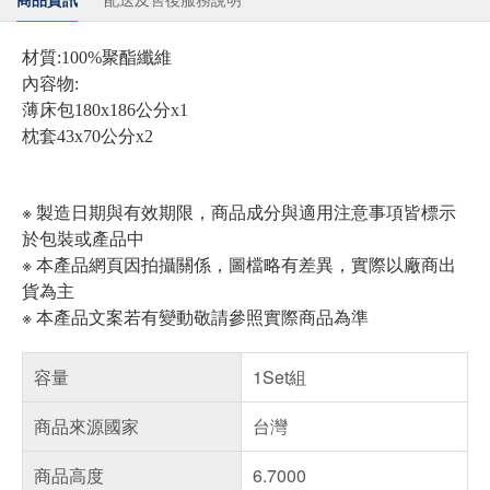
材質:100%聚酯纖維
內容物:
薄床包180x186公分x1
枕套43x70公分x2
※ 製造日期與有效期限，商品成分與適用注意事項皆標示
於包裝或產品中
※ 本產品網頁因拍攝關係，圖檔略有差異，實際以廠商出
貨為主
※ 本產品文案若有變動敬請參照實際商品為準
容量
1Set組
商品來源國家
台灣
商品高度
6.7000