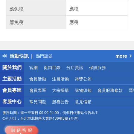
應免稅
應稅
應免稅
應稅
偏遠地區配送
詐騙網頁！請小心！
得獎公告
活動快訊
more
熱門話題
銀行優惠
關於我們
官網
促銷目錄
分店資訊
保險服務
偏遠地區配送
詐騙網頁！請小心！
主題活動
會員活動
注目活動
得獎公佈
會員專區
會員專區
大宗採購
購物須知
會員服務條款
隱
客服中心
常見問題
服務公告
意見信箱
服務時間：
週一至週日 09:00-21:00，例假日依網站公告為主
公司地址：
台北市北投區大業路136號5樓 (台灣)