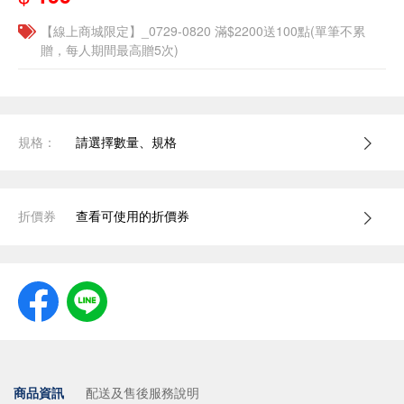
【線上商城限定】_0729-0820 滿$2200送100點(單筆不累
贈，每人期間最高贈5次)
規格：
請選擇數量、規格
折價券
查看可使用的折價券
商品資訊
配送及售後服務說明