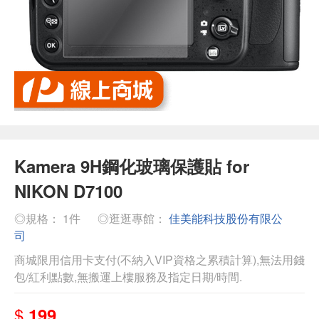
Kamera 9H鋼化玻璃保護貼 for
NIKON D7100
◎規格： 1件
◎逛逛專館：
佳美能科技股份有限公
司
商城限用信用卡支付(不納入VIP資格之累積計算),無法用錢
包/紅利點數,無搬運上樓服務及指定日期/時間.
$
199