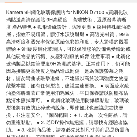
Kamera 9H鋼化玻璃保護貼 for NIKON D7100 ※買鋼化玻
璃貼送高清保護貼 9H高硬度，高端技術，還原螢幕清晰
度 產品特色 ● 弧形邊緣設計，防護更廣 ● 採用特殊疏油塗
層，指紋不易殘留，髒汙水漬說掰掰 ● 高透光材質，99％
高清晰度和透光率保留原始色彩飽和度，令人驚嘆的觀看
體驗 ● 9H硬度鋼化玻璃貼，可以保護您的設備免受鑰匙或
其他硬物品的污垢、灰塵和刮痕的威脅 注意事項 ● 此鋼化
玻璃製品以鉛筆硬度9H為測試基準。正常使用下，仍可能
因為接觸更高硬度之物品造成刮傷，是為保護螢幕之耗
材，請勿彎曲或敲擊邊緣，不建議以高於玻璃強度之物品
敲擊本體，如有任何裂痕，建議盡速更換。 ● 表面疏水疏
油塗佈將隨著正常使用消耗滅失，平日保養請以防塵布沾
點清水擦拭即可。 ● 此鋼化玻璃使用防爆膜黏貼，玻璃破
裂後將有效防止碎玻璃脫落，即使如此也建議您盡快更
換，並注意安全。 *保固範圍： ● 1. 此為一次性商品，請
勿重複黏貼。 ● 2. 若DIY操作無把握，請尋找有經驗者協
助。 ● 3. 收到商品後，請務必先比對尺寸與商品是所需商
品再做黏貼，若背膠膜一經拆除恕無法退換! 品牌：