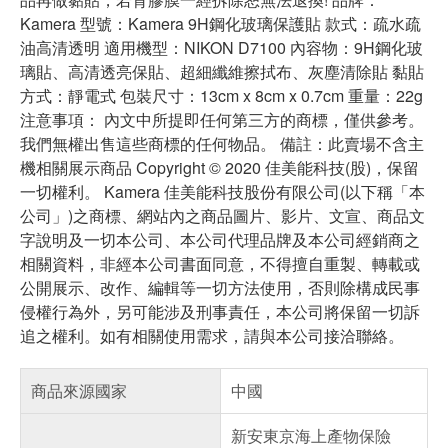
Kamera 型號：Kamera 9H鋼化玻璃保護貼 款式：疏水疏
油高清透明 適用機型：NIKON D7100 內容物：9H鋼化玻
璃貼、高清透亮保貼、超細纖維擦拭布、灰塵清除貼 黏貼
方式：靜電式 包裝尺寸：13cm x 8cm x 0.7cm 重量：22g
注意事項： 內文中所提即任何第三方的商標，僅供參考。
我們無權出售這些商標的任何物品。 備註：此賣場不含主
機相關展示商品 Copyright © 2020 佳美能科技(股)，保留
一切權利。 Kamera 佳美能科技股份有限公司(以下稱「本
公司」)之商標、網站內之商品圖片、影片、文宣、商品文
字說明及一切本公司、本公司代理品牌及本公司經銷商之
相關資料，非經本公司書面同意，不得擅自重製、轉載或
公開展示、改作、編輯等一切方法使用，否則除構成民事
侵權行為外，另可能涉及刑事責任，本公司將保留一切訴
追之權利。如有相關使用需求，請與本公司接洽聯絡。
商品來源國家
中國
新安東京海上產物保險