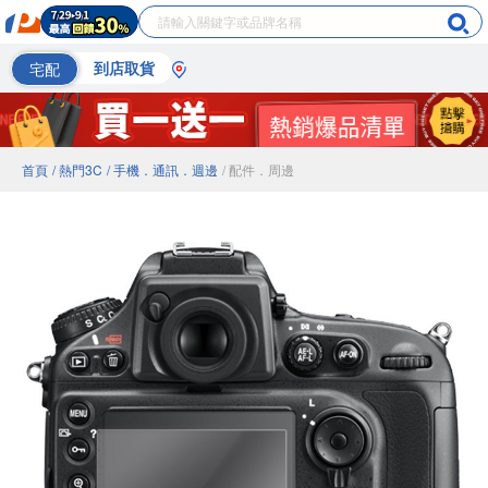
宅配
到店取貨
首頁
/ 熱門3C
/ 手機．通訊．週邊
/ 配件．周邊