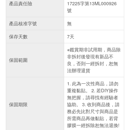
產品責任險
17225字第13ML000926
號
產品核准字號
無
保存天數
7天
※鑑賞期非試用期，商品除
非拆封後發現有新品不
保固範圍
良，否則一經拆封，恕無
法辦理退貨
1. 此為一次性商品，請勿
重複黏貼。 2. 若DIY操作
無把握，請尋找有經驗者
保固期限
協助。 3. 收到商品後，請
務必先比對尺寸與商品是
所需商品再做黏貼，若背
膠膜一經拆除恕無法退換!