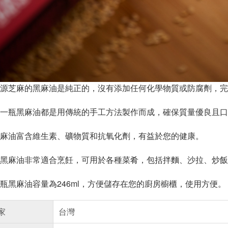
源芝麻的黑麻油是純正的，沒有添加任何化學物質或防腐劑，完
一瓶黑麻油都是用傳統的手工方法製作而成，確保質量優良且口
麻油富含維生素、礦物質和抗氧化劑，有益於您的健康。
黑麻油非常適合烹飪，可用於各種菜肴，包括拌麵、沙拉、炒飯
瓶黑麻油容量為246ml，方便儲存在您的廚房櫥櫃，使用方便。
家
台灣