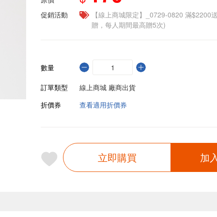
促銷活動
【線上商城限定】_0729-0820 滿$2200
贈，每人期間最高贈5次)
數量
訂單類型
線上商城 廠商出貨
折價券
查看適用折價券
立即購買
加