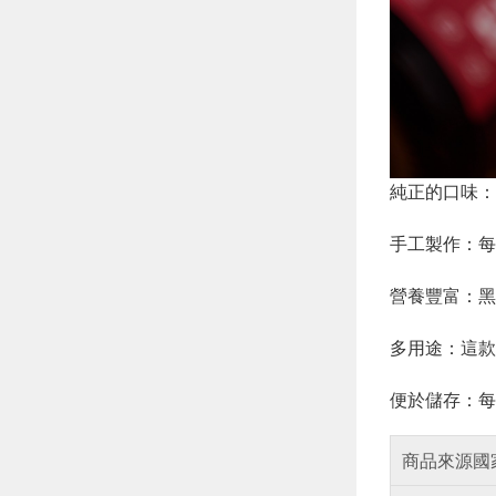
純正的口味：
手工製作：每
營養豐富：黑
多用途：這款
便於儲存：每
商品來源國