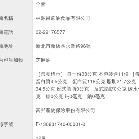
全素
商名稱
林源昌蔴油食品有限公司
商電話
02-29176577
商地址
新北市新店區永業路96號
內容添加物
芝麻油
［營養標示］ 每一份38公克 本包裝含11份 ［每
蛋白質4.5公克 蛋白質118公克 脂肪21.7公
34.5公克 反式脂肪0公克 反式脂肪0公克 碳水
克 糖0公克 鈉0毫克 鈉0毫克
富邦產物保險股份有限公司
錄字號
F-130831740-00001-0
12月