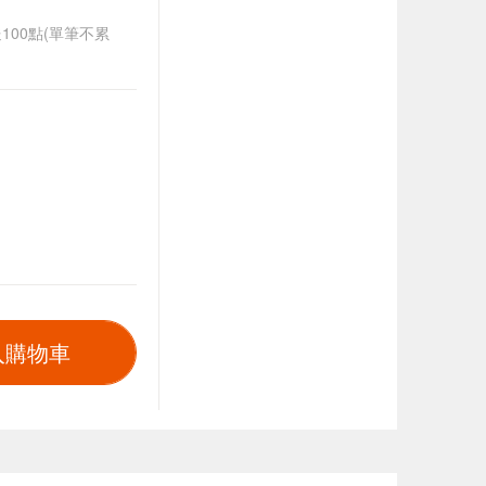
送100點(單筆不累
入購物車