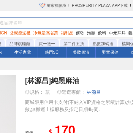
萬家福服務
PROSPERITY PLAZA APP下載
IGN
父親節送禮
冷氣最高省萬
福利品
餅乾
泡麵
飲料
中元拜拜
義
洋芋片
城
品牌旗艦館
買一送一
第二件五折
點數加碼送
檔期
泡
生活家電
熱門3C
美妝個清
嬰童保健
[林源昌]純黑麻油
◎規格： 瓶
◎逛逛專館：
林源昌
商城限用信用卡支付(不納入VIP資格之累積計算),無
數,無搬運上樓服務及指定日期/時間.
170
$
原價