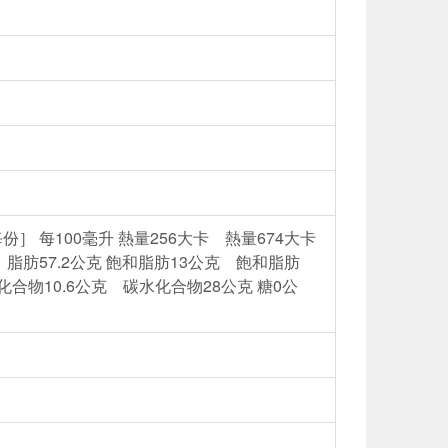
份］ 每100毫升 熱量256大卡 熱量674大卡
克 脂肪57.2公克 飽和脂肪13公克 飽和脂肪
化合物10.6公克 碳水化合物28公克 糖0公