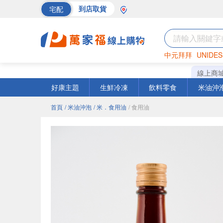
宅配
到店取貨
中元拜拜
UNIDES
巧克力
罐頭
海苔
線上商
好康主題
生鮮冷凍
飲料零食
米油沖
首頁
/ 米油沖泡
/ 米．食用油
/ 食用油