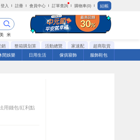
結帳
登入
註冊
會員中心
訂單查詢
購物車(0)
美
米
促銷
整箱購划算
活動總覽
家速配
超商取貨
休閒娛樂
日用生活
傢俱寢飾
服飾鞋包
法用錢包/紅利點