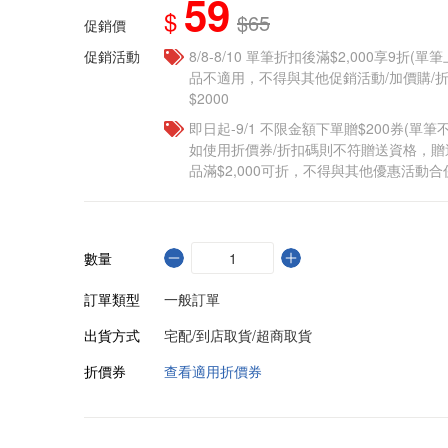
59
$
$65
促銷價
促銷活動
8/8-8/10 單筆折扣後滿$2,000享9折(單
品不適用，不得與其他促銷活動/加價購/折
$2000
即日起-9/1 不限金額下單贈$200券(單
如使用折價券/折扣碼則不符贈送資格，
品滿$2,000可折，不得與其他優惠活動合
數量
訂單類型
一般訂單
出貨方式
宅配/到店取貨/超商取貨
折價券
查看適用折價券