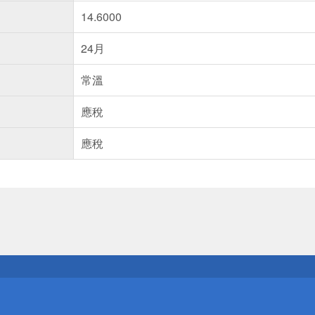
14.6000
24月
常溫
應稅
應稅
送
請小心！