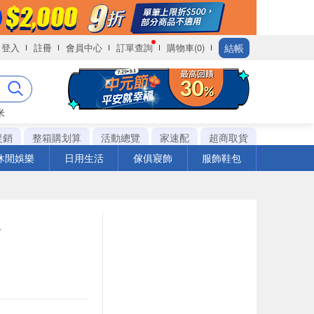
結帳
登入
註冊
會員中心
訂單查詢
購物車(0)
米
促銷
整箱購划算
活動總覽
家速配
超商取貨
休閒娛樂
日用生活
傢俱寢飾
服飾鞋包