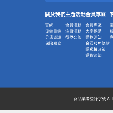
銀行優惠
偏遠地區配
關於我們
主題活動
會員專區
詐騙網頁！
官網
會員活動
會員專區
促銷目錄
注目活動
大宗採購
分店資訊
得獎公佈
購物須知
保險服務
會員服務條款
隱私權政策
退貨須知
食品業者登錄字號 A-122