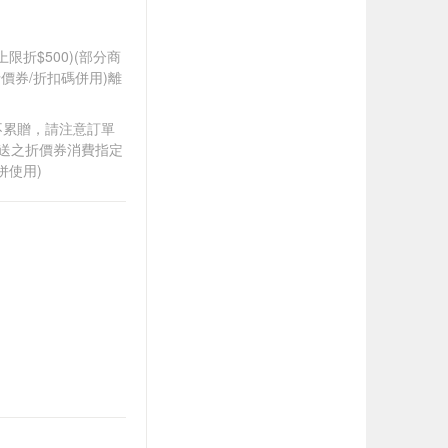
筆上限折$500)(部分商
價券/折扣碼併用)離
筆不累贈，請注意訂單
贈送之折價券消費指定
併使用)