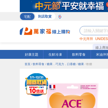
宅配
到店取貨
中元拜拜
UNIDES
巧克力
罐頭
咖啡
線上商
好康主題
生鮮冷凍
飲料零食
米油沖
首頁
/ 飲料零食
/ 糖果．巧克力．口香糖
/ 糖果
/ 軟糖