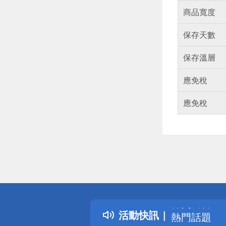
商品寬度
保存天數
保存溫層
應免稅
應免稅
偏遠地區配
詐騙網頁！
得獎公告
活動快訊
熱門話題