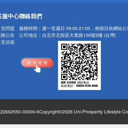
送
客服中心
聯絡我們
請小心！
常見問題
服務時間：
週一至週日 09:00-21:00，例假日依網站
服務公告
公司地址：
台北市北投區大業路136號5樓 (台灣)
意見信箱
662550-00000-6
Copyright©2026 Uni-Prosperity Lifestyle Co