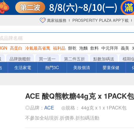
萬家福服務
PROSPERITY PLAZA APP下載
IGN
高蛋白
冷氣最高省萬
福利品
餅乾
泡麵
飲料
中元拜拜
義美
海苔
城
品牌旗艦館
買一送一
第二件五折
點數加碼送
檔期
泡
生活家電
熱門3C
美妝個清
嬰童保健
ACE 酸Q熊軟糖44g克 x 1PACK包
◎品牌：
ACE
◎規格： 44g克 x 1 x 1PACK包
不參加全站現折.折價券.折扣碼活動