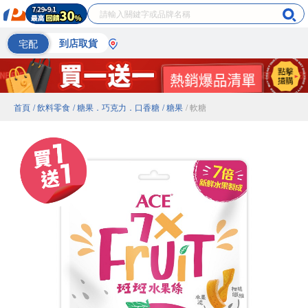
宅配
到店取貨
首頁
/ 飲料零食
/ 糖果．巧克力．口香糖
/ 糖果
/ 軟糖