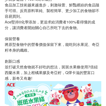
食品加工技術越來越進步，刺激味蕾、鮮豔繽紛的食品隨
手可得。反而原料單純、製程簡單、更少加工的食物卻不
容易買到。
Ace堅持0化學添加，更追求給消費者100%看得懂的成
分，讓消費者開始關心自己所吃下去的食物。
保留營養
將原型食物中的營養價值保留下來，能吃到水果泥、奇亞
籽本身的纖維。
創新口感
並打破天然食物就不好吃的想法，斑斑水果條使用7倍紐
西蘭水果，加上柑橘果膠及奇亞籽，Q彈卡滋的豐富口
感，新奇又有趣!