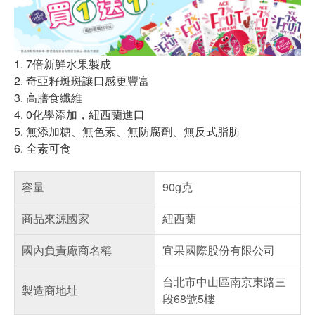
1. 7倍新鮮水果製成
2. 奇亞籽斑斑讓口感更豐富
3. 高膳食纖維
4. 0化學添加，紐西蘭進口
5. 無添加糖、無色素、無防腐劑、無反式脂肪
6. 全素可食
容量
90g克
商品來源國家
紐西蘭
國內負責廠商名稱
宜果國際股份有限公司
台北市中山區南京東路三
製造商地址
段68號5樓