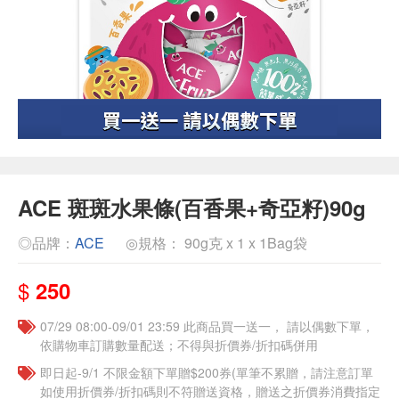
ACE 斑斑水果條(百香果+奇亞籽)90g
◎品牌：
ACE
◎規格： 90g克 x 1 x 1Bag袋
$
250
07/29 08:00-09/01 23:59 此商品買一送一， 請以偶數下單，
依購物車訂購數量配送；不得與折價券/折扣碼併用
即日起-9/1 不限金額下單贈$200券(單筆不累贈，請注意訂單
如使用折價券/折扣碼則不符贈送資格，贈送之折價券消費指定