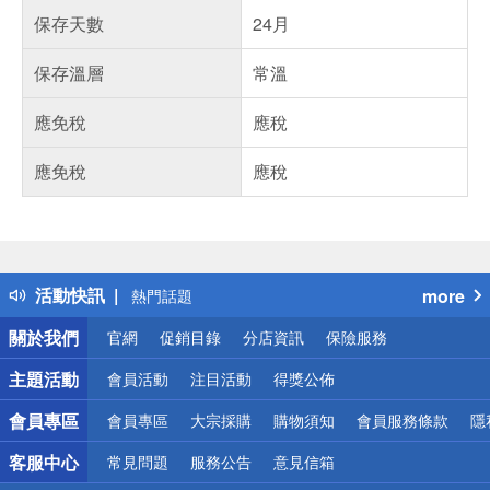
保存天數
24月
保存溫層
常溫
應免稅
應稅
應免稅
應稅
偏遠地區配送
詐騙網頁！請小心！
得獎公告
活動快訊
more
熱門話題
銀行優惠
關於我們
官網
促銷目錄
分店資訊
保險服務
偏遠地區配送
詐騙網頁！請小心！
主題活動
會員活動
注目活動
得獎公佈
會員專區
會員專區
大宗採購
購物須知
會員服務條款
隱
客服中心
常見問題
服務公告
意見信箱