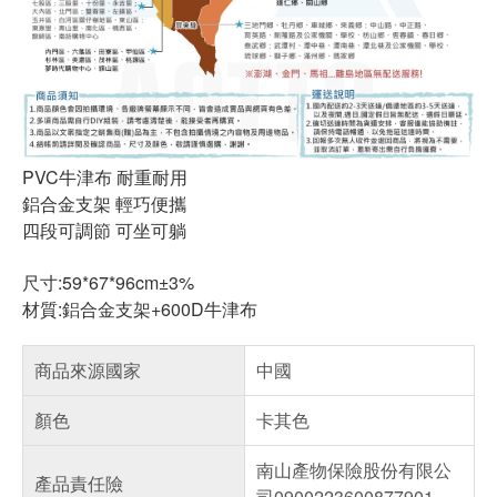
PVC牛津布 耐重耐用
鋁合金支架 輕巧便攜
四段可調節 可坐可躺
尺寸:59*67*96cm±3%
材質:鋁合金支架+600D牛津布
商品來源國家
中國
顏色
卡其色
南山產物保險股份有限公
產品責任險
司0900223600877901