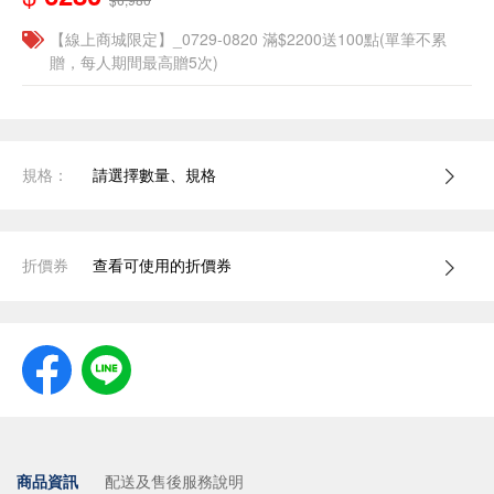
【線上商城限定】_0729-0820 滿$2200送100點(單筆不累
贈，每人期間最高贈5次)
規格：
請選擇數量、規格
折價券
查看可使用的折價券
商品資訊
配送及售後服務說明