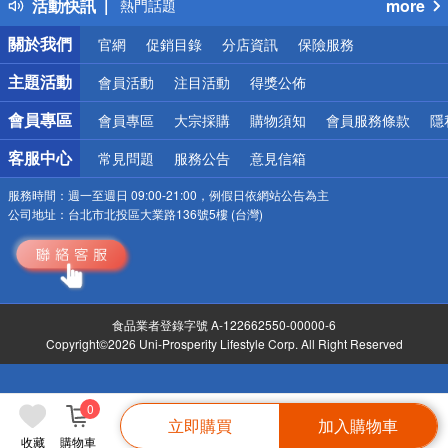
活動快訊
more
熱門話題
銀行優惠
關於我們
官網
促銷目錄
分店資訊
保險服務
偏遠地區配送
詐騙網頁！請小心！
主題活動
會員活動
注目活動
得獎公佈
會員專區
會員專區
大宗採購
購物須知
會員服務條款
隱
客服中心
常見問題
服務公告
意見信箱
服務時間：
週一至週日 09:00-21:00，例假日依網站公告為主
公司地址：
台北市北投區大業路136號5樓 (台灣)
食品業者登錄字號 A-122662550-00000-6
Copyright©2026 Uni-Prosperity Lifestyle Corp. All Right Reserved
0
立即購買
加入購物車
收藏
購物車