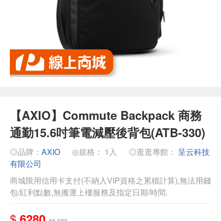
【AXIO】Commute Backpack 商務
通勤15.6吋筆電減壓後背包(ATB-330)
◎品牌：
AXIO
◎規格： 1入
◎逛逛專館：
呈云科技
有限公司
商城限用信用卡支付(不納入VIP資格之累積計算),無法用錢
包/紅利點數,無搬運上樓服務及指定日期/時間.
$
6280
$6,980