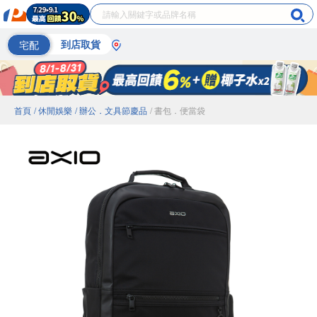
宅配
到店取貨
首頁
/ 休閒娛樂
/ 辦公．文具節慶品
/ 書包．便當袋