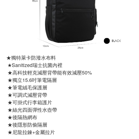
★獨特萊卡防潑水布料
★Sanitized瑞士抗菌內裡
★高科技輕克減壓背帶能有效減壓50%
★獨立15.6吋筆電隔層
★筆電絨毛保護層
★可調式減壓背帶
★可掛式行李箱護片
★絲光四面彈性水壺帶
★後隔熱網布
★後隱形防偷隔層
★尼龍拉鍊+金屬拉片