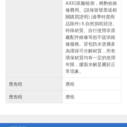
AXIO原廠檢測，將酌收維
修費用。(請保留發票或相
關購買證明) (過季特賣商
品除外) 5.自然損耗狀況、
特殊材質、自行使用非原
廠配件維修等恕不提供維
修服務。背包防水塗層多
為環保可分解材質，所有
環保材質均有一定的使用
年限，膠面水解是屬於正
常現象。
應免稅
應稅
應免稅
應稅
偏遠地區配送
詐騙網頁！請小心！
得獎公告