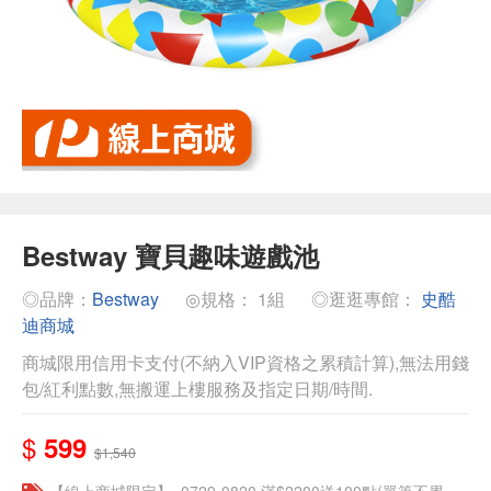
Bestway 寶貝趣味遊戲池
◎品牌：
Bestway
◎規格： 1組
◎逛逛專館：
史酷
迪商城
商城限用信用卡支付(不納入VIP資格之累積計算),無法用錢
包/紅利點數,無搬運上樓服務及指定日期/時間.
$
599
$1,540