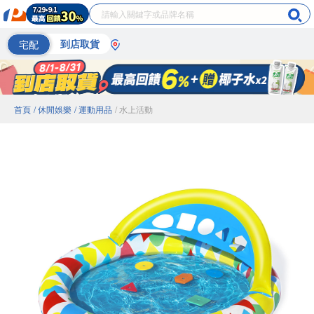
宅配
到店取貨
首頁
/ 休閒娛樂
/ 運動用品
/ 水上活動