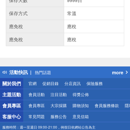
保存天數
9999日
保存方式
常溫
應免稅
應稅
應免稅
應稅
偏遠地區配送
詐騙網頁！請小心！
得獎公告
活動快訊
more
熱門話題
銀行優惠
關於我們
官網
促銷目錄
分店資訊
保險服務
偏遠地區配送
詐騙網頁！請小心！
主題活動
會員活動
注目活動
得獎公佈
會員專區
會員專區
大宗採購
購物須知
會員服務條款
隱
客服中心
常見問題
服務公告
意見信箱
服務時間：
週一至週日 09:00-21:00，例假日依網站公告為主