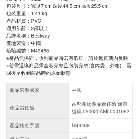
包裝尺寸：寬度7 cm 深度44.5 cm 高度25.5 cm
包裝重量：1.41 kg
產品材質：PVC
適用年齡：2歲以上
品牌名稱：Bestway
產地製造：中國
檢驗編號：M43468
※產品無保固，收到商品時若有瑕疵，請於鑑賞期內反映
※若需退換商品需全新完整且包裝完整(含內袋、外箱)，需
回復至收到商品時的原始狀態
商品來源國家
中國
富邦產物產品責任險 保單
產品責任險
號碼 050020AML0001092
產品核准字號
M43468