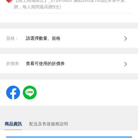
【線上商城限定】_0729-0820 滿$2200送100點(單筆不累
贈，每人期間最高贈5次)
規格：
請選擇數量、規格
折價券
查看可使用的折價券
商品資訊
配送及售後服務說明