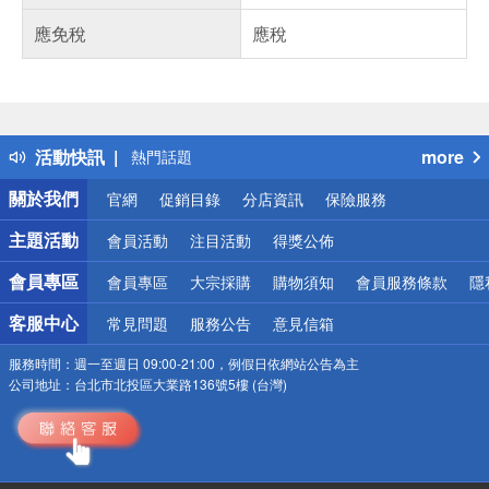
應免稅
應稅
偏遠地區配送
詐騙網頁！請小心！
得獎公告
活動快訊
more
熱門話題
銀行優惠
關於我們
官網
促銷目錄
分店資訊
保險服務
偏遠地區配送
詐騙網頁！請小心！
主題活動
會員活動
注目活動
得獎公佈
會員專區
會員專區
大宗採購
購物須知
會員服務條款
隱
客服中心
常見問題
服務公告
意見信箱
服務時間：
週一至週日 09:00-21:00，例假日依網站公告為主
公司地址：
台北市北投區大業路136號5樓 (台灣)