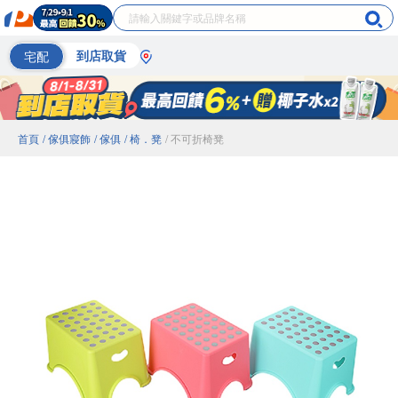
宅配
到店取貨
首頁
/ 傢俱寢飾
/ 傢俱
/ 椅．凳
/ 不可折椅凳