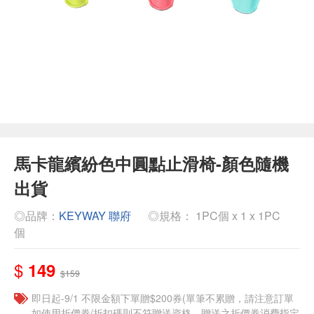
馬卡龍繽紛色中圓點止滑椅-顏色隨機
出貨
◎品牌：
KEYWAY 聯府
◎規格： 1PC個 x 1 x 1PC
個
$
149
$159
即日起-9/1 不限金額下單贈$200券(單筆不累贈，請注意訂單
如使用折價券/折扣碼則不符贈送資格，贈送之折價券消費指定