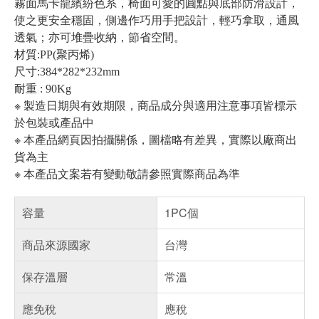
霧面馬卡龍繽紛色系，椅面可愛的圓點與底部防滑設計，
使之更安全穩固，側邊作巧用手把設計，輕巧拿取，通風
透氣；亦可堆疊收納，節省空間。
材質:
PP(聚丙烯)
尺寸:384*282*232mm
耐重 : 90Kg
※ 製造日期與有效期限，商品成分與適用注意事項皆標示
於包裝或產品中
※ 本產品網頁因拍攝關係，圖檔略有差異，實際以廠商出
貨為主
※ 本產品文案若有變動敬請參照實際商品為準
容量
1PC個
商品來源國家
台灣
保存溫層
常溫
應免稅
應稅