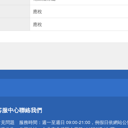
應稅
應稅
送
請小心！
送
客服中心
聯絡我們
請小心！
常見問題
服務時間：
週一至週日 09:00-21:00，例假日依網站