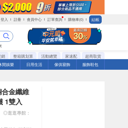
結帳
登入
註冊
會員中心
訂單查詢
購物車(0)
米
促銷
整箱購划算
活動總覽
家速配
超商取貨
休閒娛樂
日用生活
傢俱寢飾
服飾鞋包
 銅合金纖維
 1雙入
◎逛逛專館：