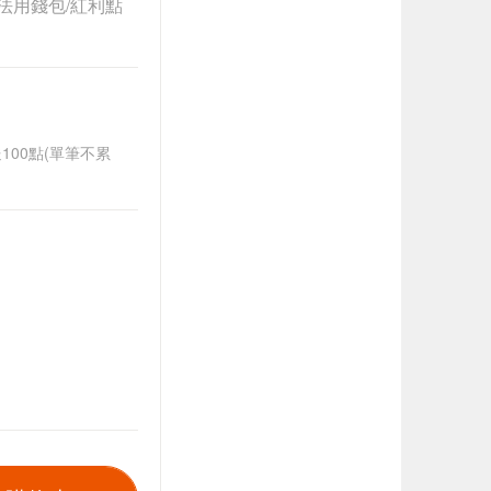
法用錢包/紅利點
送100點(單筆不累