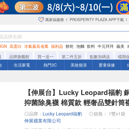
萬家福服務
PROSPERITY PLAZA APP下載
IGN
高蛋白
冷氣最高省萬
福利品
餅乾
泡麵
飲料
中元拜拜
義美
海苔
城
品牌旗艦館
買一送一
第二件五折
點數加碼送
檔期
泡
生活家電
熱門3C
美妝個清
嬰童保健
【伸展台】Lucky Leopard福豹
抑菌除臭襪 棉質款 輕奢品雙針筒襪
◎品牌：
Lucky Leopard福豹
◎規格： 1雙x1袋
伸展襪業有限公司