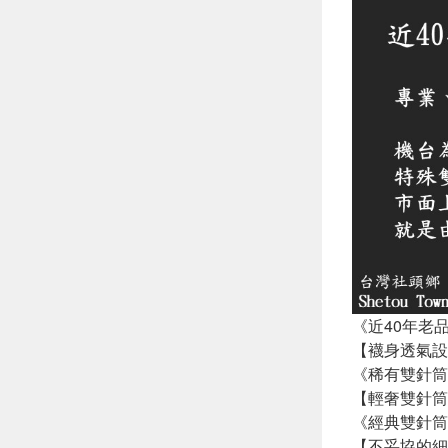
《近40年老
【襪身透氣設
《稀有雙針筒
【輕奢雙針筒
《經典雙針筒
【不妥協的細