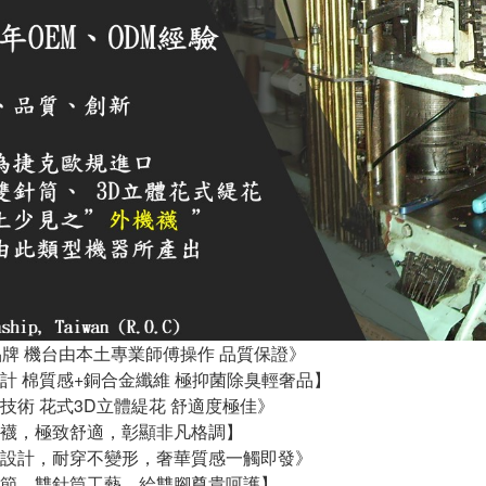
品牌 機台由本土專業師傅操作 品質保證》
計 棉質感+銅合金纖維 極抑菌除臭輕奢品】
技術 花式3D立體緹花 舒適度極佳》
襪，極致舒適，彰顯非凡格調】
設計，耐穿不變形，奢華質感一觸即發》
節，雙針筒工藝，給雙腳尊貴呵護】