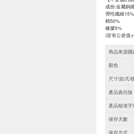
成份:金屬銅纖
彈性纖維15%
棉50%
橡膠5%
(皆有公差值±
商品來源國
顏色
尺寸(款式/
產品責任險
產品核准字
保存天數
保存方式