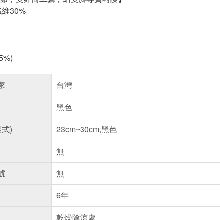
維30%
5%)
家
台灣
黑色
樣式)
23cm~30cm,黑色
無
號
無
6年
乾燥陰涼處