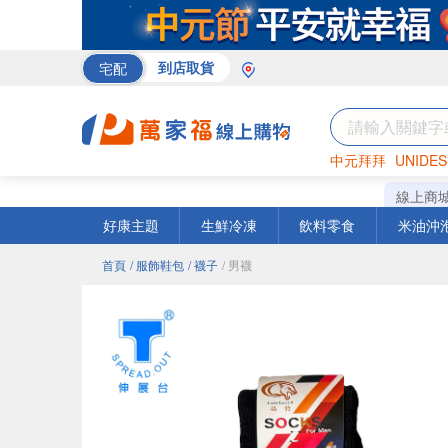
宅配
到店取貨
中元拜拜
UNIDES
巧克力
罐頭
咖啡
線上商
好康主題
生鮮冷凍
飲料零食
米油沖
首頁
/ 服飾鞋包
/ 襪子
/ 男襪