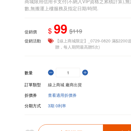
商城限用信用卡支付(不納入VIP資格之累積計算),無
數,無搬運上樓服務及指定日期/時間.
99
$
$119
促銷價
促銷活動
【線上商城限定】_0729-0820 滿$2200
贈，每人期間最高贈5次)
數量
訂單類型
線上商城 廠商出貨
折價券
查看適用折價券
分期方式
3期 0利率