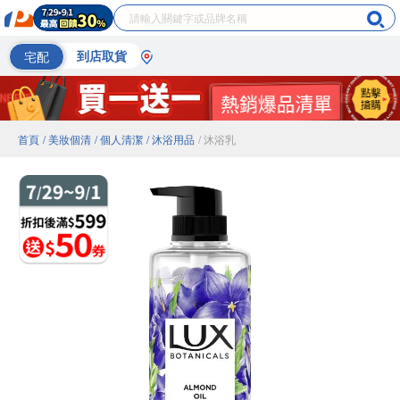
宅配
到店取貨
首頁
/ 美妝個清
/ 個人清潔
/ 沐浴用品
/ 沐浴乳