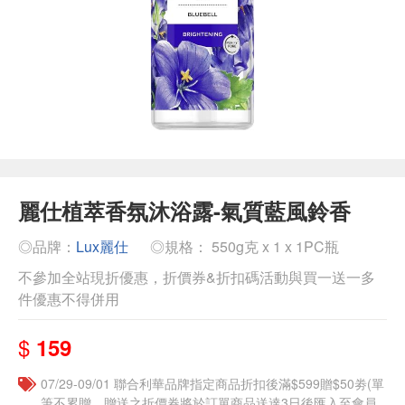
麗仕植萃香氛沐浴露-氣質藍風鈴香
◎品牌：
Lux麗仕
◎規格： 550g克 x 1 x 1PC瓶
不參加全站現折優惠，折價券&折扣碼活動與買一送一多
件優惠不得併用
$
159
07/29-09/01 聯合利華品牌指定商品折扣後滿$599贈$50劵(單
筆不累贈，贈送之折價券將於訂單商品送達3日後匯入至會員