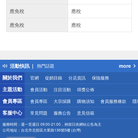
應免稅
應稅
應免稅
應稅
偏遠地區配送
詐騙網頁！請小心！
得獎公告
活動快訊
more
熱門話題
銀行優惠
關於我們
官網
促銷目錄
分店資訊
保險服務
偏遠地區配送
詐騙網頁！請小心！
主題活動
會員活動
注目活動
得獎公佈
會員專區
會員專區
大宗採購
購物須知
會員服務條款
隱
客服中心
常見問題
服務公告
意見信箱
服務時間：
週一至週日 09:00-21:00，例假日依網站公告為主
公司地址：
台北市北投區大業路136號5樓 (台灣)