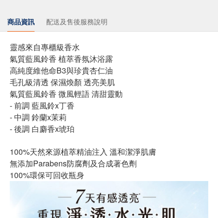
商品資訊
配送及售後服務說明
靈感來自專櫃級香水
氣質藍風鈴香 植萃香氛沐浴露
高純度維他命B3與珍貴杏仁油
毛孔級清透 保濕煥顏 透亮美肌
氣質藍風鈴香 微風輕語 清甜靈動
- 前調 藍風鈴x丁香
- 中調 鈴蘭x茉莉
- 後調 白麝香x琥珀
100%天然來源植萃精油注入 溫和潔淨肌膚
無添加Parabens防腐劑及合成著色劑
100%環保可回收瓶身