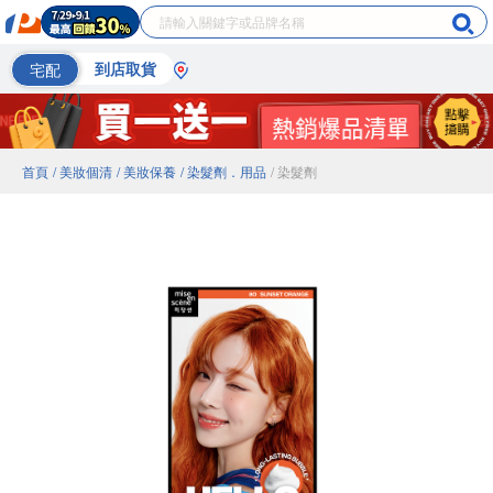
宅配
到店取貨
首頁
/ 美妝個清
/ 美妝保養
/ 染髮劑．用品
/ 染髮劑