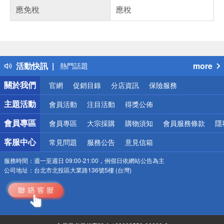
應免稅
應稅
偏遠地區配送
詐騙網頁！請小心！
得獎公告
活動快訊
more
熱門話題
銀行優惠
關於我們
官網
促銷目錄
分店資訊
保險服務
偏遠地區配送
詐騙網頁！請小心！
主題活動
會員活動
注目活動
得獎公佈
會員專區
會員專區
大宗採購
購物須知
會員服務條款
隱
客服中心
常見問題
服務公告
意見信箱
服務時間：
週一至週日 09:00-21:00，例假日依網站公告為主
公司地址：
台北市北投區大業路136號5樓 (台灣)