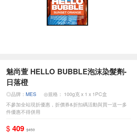
魅尚萱 HELLO BUBBLE泡沫染髮劑-
日落橙
◎品牌：
MES
◎規格： 100g克 x 1 x 1PC盒
不參加全站現折優惠，折價券&折扣碼活動與買一送一多
件優惠不得併用
$
409
$450