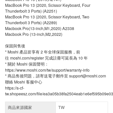
MacBook Pro 13 (2020, Scissor Keyboard, Four
Thunderbolt 3 Ports) (A2251)
MacBook Pro 13 (2020, Scissor Keyboard, Two
Thunderbolt 3 Ports) (A2289)
Macbook Pro(13-inch,M1,2020) A2338
Macbook Pro (13-inch,M2,2022)
保固與售後
* Moshi 產品皆享有 2 年全球保固服務，前
往 moshi.com/register 完成註冊可延長為 10 年
* 關於 Moshi 保固聲明：
https://www.moshi.com/tw/support/warranty-info
* 商品售後問題，請寄送電子郵件至 support@moshi.com
聯絡 Moshi 客服中心
https://s-cf-
tw.shopeesz.com/file/ea3a05b38fa2504eab1e6ef595b09e0
商品來源國家
TW