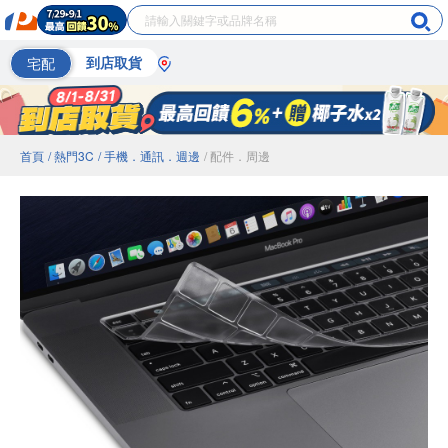
宅配
到店取貨
首頁
/ 熱門3C
/ 手機．通訊．週邊
/ 配件．周邊