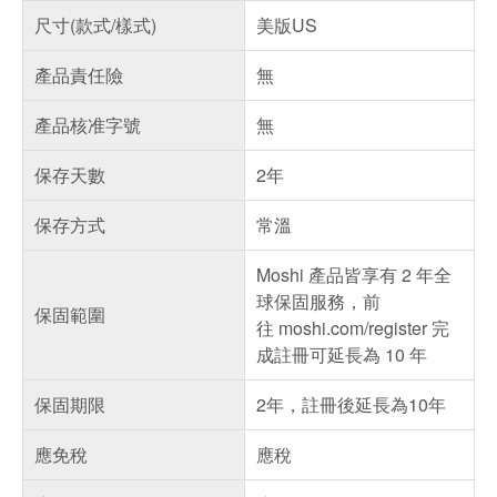
尺寸(款式/樣式)
美版US
產品責任險
無
產品核准字號
無
保存天數
2年
保存方式
常溫
Moshi 產品皆享有 2 年全
球保固服務，前
保固範圍
往 moshi.com/register 完
成註冊可延長為 10 年
保固期限
2年，註冊後延長為10年
應免稅
應稅