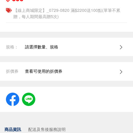
【線上商城限定】_0729-0820 滿$2200送100點(單筆不累
贈，每人期間最高贈5次)
規格：
請選擇數量、規格
折價券
查看可使用的折價券
商品資訊
配送及售後服務說明