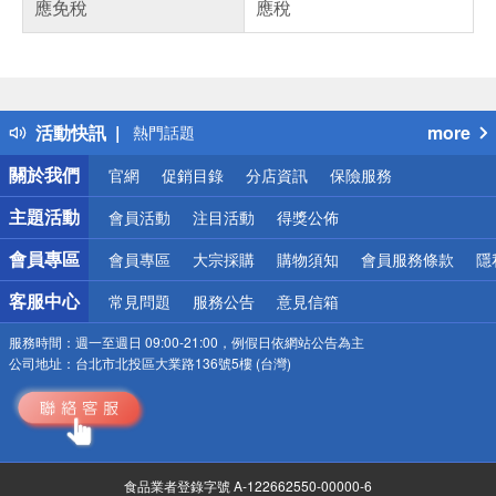
應免稅
應稅
偏遠地區配送
詐騙網頁！請小心！
得獎公告
活動快訊
more
熱門話題
銀行優惠
關於我們
官網
促銷目錄
分店資訊
保險服務
偏遠地區配送
詐騙網頁！請小心！
主題活動
會員活動
注目活動
得獎公佈
會員專區
會員專區
大宗採購
購物須知
會員服務條款
隱
客服中心
常見問題
服務公告
意見信箱
服務時間：
週一至週日 09:00-21:00，例假日依網站公告為主
公司地址：
台北市北投區大業路136號5樓 (台灣)
食品業者登錄字號 A-122662550-00000-6