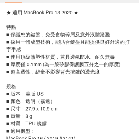
★ 適用 MacBook Pro 13 2020 ★
特點
■ 保護您的鍵盤，免受食物碎屑及意外液體潑濺
■ 採用一體成型技術，能貼合鍵盤且能提供良好舒適的打
字手感
■ 使用頂級熱塑性材質，兼具透氣防水、耐久無毒
■ 厚度僅 0.1mm (為一般矽膠保護膜五分之一的厚度)
■ 超高透性，絲毫不影響背光按鍵的透光度
規格
■ 版本：美版 US
■ 顏色：透明（霧透）
■ 尺寸：27.9 x 10.9 cm
■ 重量：8 g
■ 材質：TPU 橡膠
■ 適用機型：
MacBook Pro 16 ( 2019,A2141)