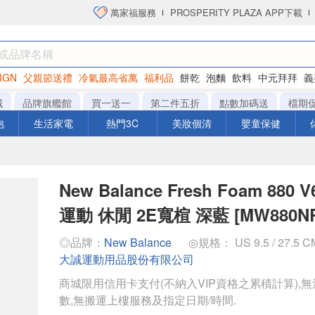
萬家福服務
PROSPERITY PLAZA APP下載
IGN
父親節送禮
冷氣最高省萬
福利品
餅乾
泡麵
飲料
中元拜拜
義
洋芋片
城
品牌旗艦館
買一送一
第二件五折
點數加碼送
檔期
泡
生活家電
熱門3C
美妝個清
嬰童保健
New Balance Fresh Foam 880
運動 休閒 2E寬楦 深藍 [MW880NR
◎品牌：
New Balance
◎規格： US 9.5 / 27.5 
大誠運動用品股份有限公司
商城限用信用卡支付(不納入VIP資格之累積計算),無
數,無搬運上樓服務及指定日期/時間.