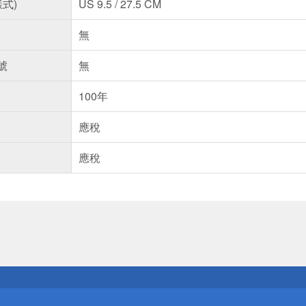
樣式)
US 9.5 / 27.5 CM
無
號
無
100年
應稅
應稅
送
請小心！