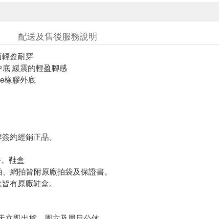
配送及售後服務說明
面輕盈耐穿
am中底 緩震的輕盈腳感
nce橡膠外底
簽約經銷正品。
書、鞋盒
羽拍、網拍皆附原廠拍袋及保證書。
皆有原廠鞋盒。
天立即出貨、周六及周日公休。