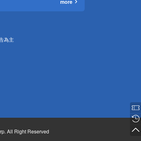
more
公告為主
rp. All Right Reserved