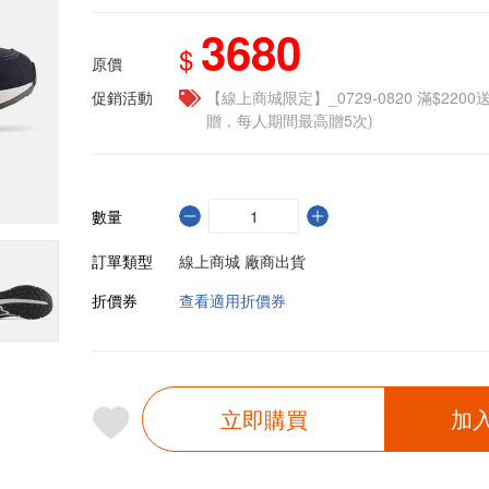
3680
$
原價
促銷活動
【線上商城限定】_0729-0820 滿$2200
贈，每人期間最高贈5次)
數量
訂單類型
線上商城 廠商出貨
折價券
查看適用折價券
立即購買
加