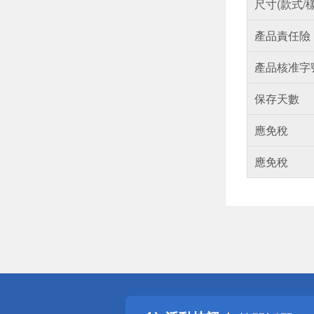
尺寸(款式/
產品責任險
產品核准字
保存天數
應免稅
應免稅
偏遠地區配
詐騙網頁！
得獎公告