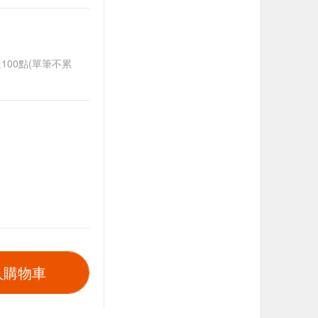
送100點(單筆不累
入購物車