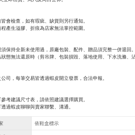
皆會檢查，如有瑕疵、缺貨則另行通知。
程產生溢膠、折痕為店家無法掌控範圍。
須保持全新未使用過，原廠包裝、配件、贈品須完整一併退回
狀態無法還原時（剪吊牌、包裝損毀、落地使用、下水洗滌、沾
公司，每筆交易皆透過蝦皮開立發票，合法申報。
參考建議尺寸表，請依照建議選擇購買。
透過蝦皮聊聊與賣家聯繫、溝通。
家
依鞋盒標示