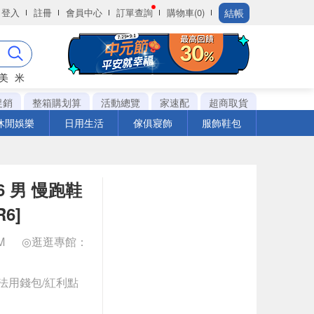
結帳
登入
註冊
會員中心
訂單查詢
購物車(0)
美
米
促銷
整箱購划算
活動總覽
家速配
超商取貨
休閒娛樂
日用生活
傢俱寢飾
服飾鞋包
 V6 男 慢跑鞋
6]
CM
◎逛逛專館：
法用錢包/紅利點