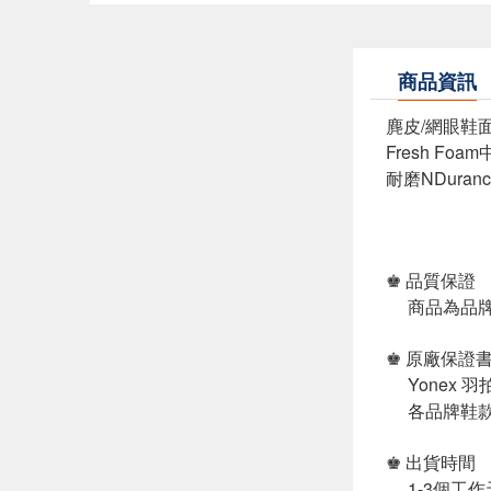
商品資訊
麂皮/網眼鞋
Fresh Fo
耐磨NDura
♚ 品質保證
商品為品牌
♚ 原廠保證
Yonex 
各品牌鞋款
♚ 出貨時間
1-3個工作