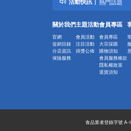
活動快訊
熱門話題
銀行優惠
偏遠地區配
關於我們
主題活動
會員專區
詐騙網頁！
官網
會員活動
會員專區
促銷目錄
注目活動
大宗採購
分店資訊
得獎公佈
購物須知
保險服務
會員服務條款
隱私權政策
退貨須知
食品業者登錄字號 A-122