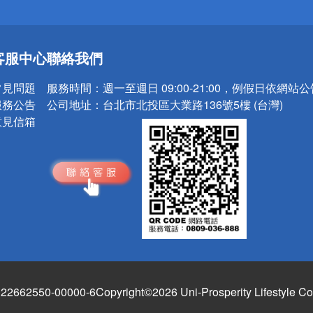
送
客服中心
聯絡我們
請小心！
常見問題
服務時間：
週一至週日 09:00-21:00，例假日依網站
服務公告
公司地址：
台北市北投區大業路136號5樓 (台灣)
意見信箱
662550-00000-6
Copyright©2026 Uni-Prosperity Lifestyle Co