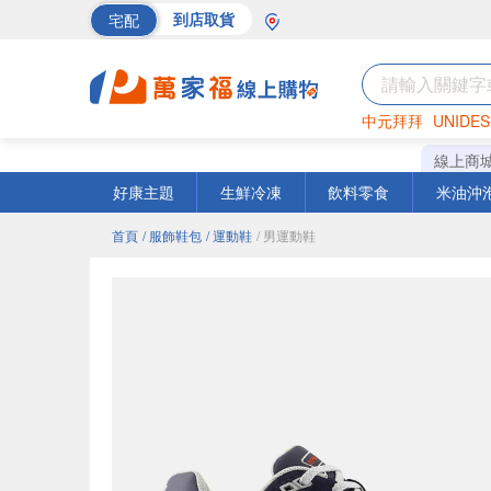
宅配
到店取貨
中元拜拜
UNIDES
巧克力
罐頭
海苔
線上商
好康主題
生鮮冷凍
飲料零食
米油沖
首頁
/ 服飾鞋包
/ 運動鞋
/ 男運動鞋