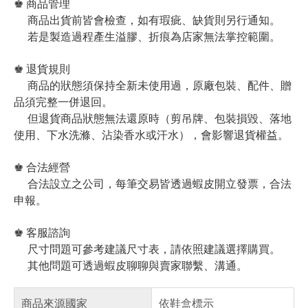
♚ 商品管理
商品出貨前皆會檢查，如有瑕疵、缺貨則另行通知。
若是製造過程產生溢膠、折痕為店家無法掌控範圍。
♚ 退貨規則
商品的狀態須保持全新未使用過，原廠包裝、配件、贈
品須完整一併退回。
但退貨商品狀態無法還原時（剪吊牌、包裝損毀、落地
使用、下水洗滌、沾染香水或汗水），會影響退貨權益。
♚ 合法經營
合法設立之公司，每筆交易皆透過蝦皮開立發票，合法
申報。
♚ 客服諮詢
尺寸問題可參考建議尺寸表，請依照建議選擇購買。
其他問題可透過蝦皮聊聊與賣家聯繫、溝通。
商品來源國家
依鞋盒標示