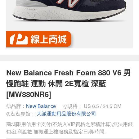
New Balance Fresh Foam 880 V6 男
慢跑鞋 運動 休閒 2E寬楦 深藍
[MW880NR6]
◎品牌：
New Balance
◎規格： US 6.5 / 24.5 CM
◎逛逛專館：
大誠運動用品股份有限公司
商城限用信用卡支付(不納入VIP資格之累積計算),無法用錢
包/紅利點數,無搬運上樓服務及指定日期/時間.