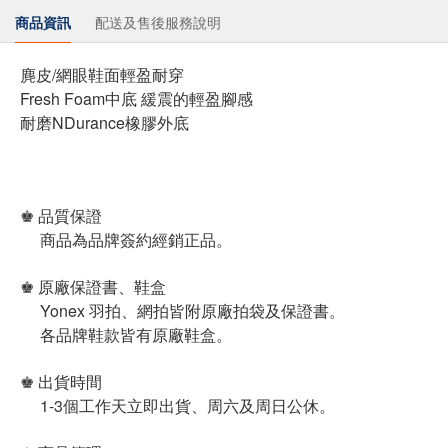
商品資訊
配送及售後服務說明
麂皮/網眼鞋面輕盈耐穿
Fresh Foam中底 緩震的輕盈腳感
耐磨NDurance橡膠外底
♚ 品質保證
商品為品牌簽約經銷正品。
♚ 原廠保證書、鞋盒
Yonex 羽拍、網拍皆附原廠拍袋及保證書。
各品牌鞋款皆有原廠鞋盒。
♚ 出貨時間
1-3個工作天立即出貨、周六及周日公休。