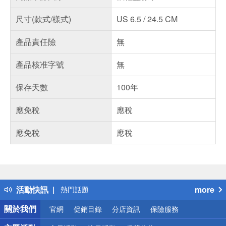
尺寸(款式/樣式)
US 6.5 / 24.5 CM
產品責任險
無
產品核准字號
無
保存天數
100年
應免稅
應稅
應免稅
應稅
偏遠地區配送
詐騙網頁！請小心！
得獎公告
活動快訊
more
熱門話題
銀行優惠
關於我們
官網
促銷目錄
分店資訊
保險服務
偏遠地區配送
詐騙網頁！請小心！