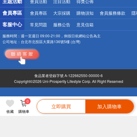
主題活動
會員活動
注目活動
得獎公佈
會員專區
會員專區
大宗採購
購物須知
會員服務條款
隱
客服中心
常見問題
服務公告
意見信箱
服務時間：
週一至週日 09:00-21:00，例假日依網站公告為主
公司地址：
台北市北投區大業路136號5樓 (台灣)
食品業者登錄字號 A-122662550-00000-6
Copyright©2026 Uni-Prosperity Lifestyle Corp. All Right Reserved
0
立即購買
加入購物車
收藏
購物車