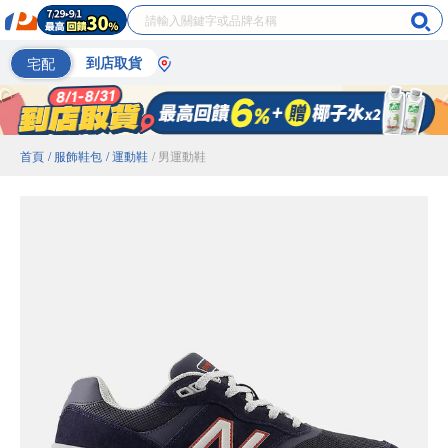
宅配
到店取貨
首頁
/ 服飾鞋包
/ 運動鞋
/ 男運動鞋