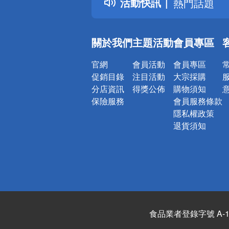
活動快訊
熱門話題
銀行優惠
偏遠地區配
關於我們
主題活動
會員專區
詐騙網頁！
官網
會員活動
會員專區
促銷目錄
注目活動
大宗採購
分店資訊
得獎公佈
購物須知
保險服務
會員服務條款
隱私權政策
退貨須知
食品業者登錄字號 A-122