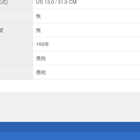
樣式)
US 13.0 / 31.0 CM
無
號
無
100年
應稅
應稅
送
請小心！