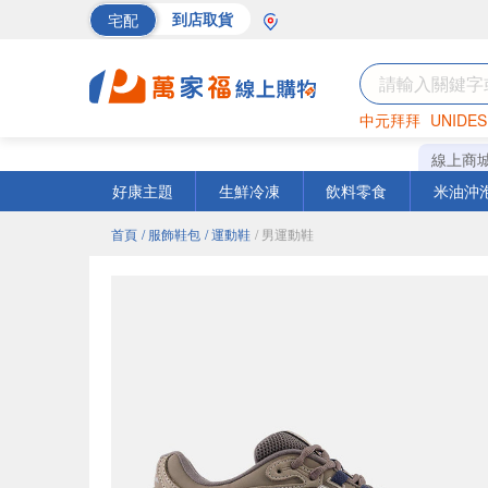
宅配
到店取貨
中元拜拜
UNIDES
巧克力
罐頭
海苔
線上商
好康主題
生鮮冷凍
飲料零食
米油沖
首頁
/ 服飾鞋包
/ 運動鞋
/ 男運動鞋