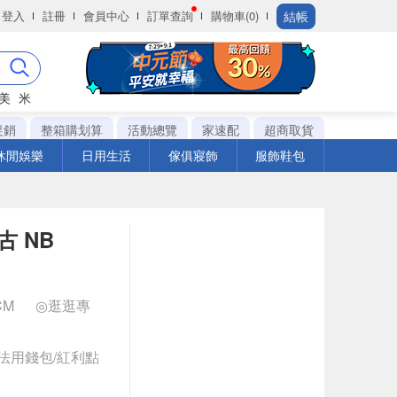
結帳
登入
註冊
會員中心
訂單查詢
購物車(0)
美
米
促銷
整箱購划算
活動總覽
家速配
超商取貨
休閒娛樂
日用生活
傢俱寢飾
服飾鞋包
古 NB
 CM
◎逛逛專
法用錢包/紅利點