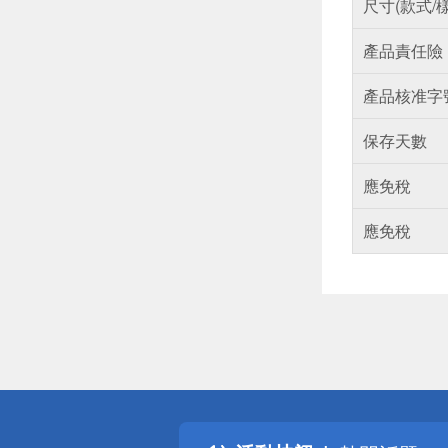
尺寸(款式/
產品責任險
產品核准字
保存天數
應免稅
應免稅
偏遠地區配
詐騙網頁！
得獎公告