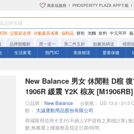
萬家福服務
PROSPERITY PLAZA APP下載
IGN
父親節送禮
冷氣最高省萬
福利品
餅乾
泡麵
飲料
中元拜拜
義
洋芋片
城
品牌旗艦館
買一送一
第二件五折
點數加碼送
檔期
泡
生活家電
熱門3C
美妝個清
嬰童保健
New Balance 男女 休閒鞋 D楦 復
1906R 緩震 Y2K 棕灰 [M1906RB]
◎品牌：
New Balance
◎規格： US 13.0 / 31.0
館：
大誠運動用品股份有限公司
商城限用信用卡支付(不納入VIP資格之累積計算),無
數,無搬運上樓服務及指定日期/時間.