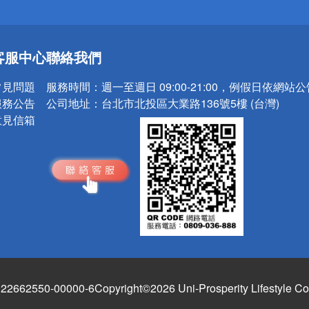
送
客服中心
聯絡我們
請小心！
常見問題
服務時間：
週一至週日 09:00-21:00，例假日依網站
服務公告
公司地址：
台北市北投區大業路136號5樓 (台灣)
意見信箱
662550-00000-6
Copyright©2026 Uni-Prosperity Lifestyle Co