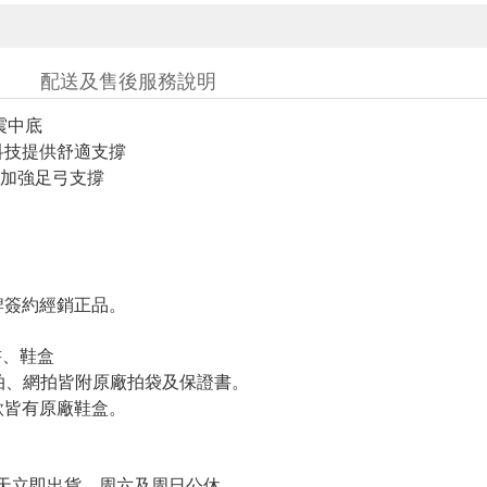
配送及售後服務說明
緩震中底
緩震科技提供舒適支撐
加強足弓支撐
簽約經銷正品。
書、鞋盒
羽拍、網拍皆附原廠拍袋及保證書。
皆有原廠鞋盒。
天立即出貨、周六及周日公休。