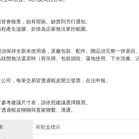
皆會檢查，如有瑕疵、缺貨則另行通知。
程產生溢膠、折痕為店家無法掌控範圍。
須保持全新未使用過，原廠包裝、配件、贈品須完整一併退回
狀態無法還原時（剪吊牌、包裝損毀、落地使用、下水洗滌、沾
公司，每筆交易皆透過蝦皮開立發票，合法申報。
參考建議尺寸表，請依照建議選擇購買。
透過蝦皮聊聊與賣家聯繫、溝通。
家
依鞋盒標示