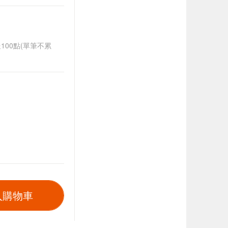
送100點(單筆不累
入購物車