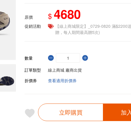
4680
$
原價
促銷活動
【線上商城限定】_0729-0820 滿$2200
贈，每人期間最高贈5次)
數量
訂單類型
線上商城 廠商出貨
折價券
查看適用折價券
立即購買
加