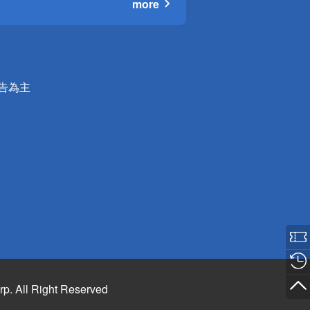
more
公告為主
rp. All Right Reserved