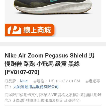
Nike Air Zoom Pegasus Shield 男
慢跑鞋 路跑 小飛馬 緩震 黑綠
[FV8107-070]
◎品牌：
Nike
◎規格： US 10.0 / 28.0 CM
◎逛逛專
館：
大誠運動用品股份有限公司
商城限用信用卡支付(不納入VIP資格之累積計算),無法用錢
包/紅利點數,無搬運上樓服務及指定日期/時間.