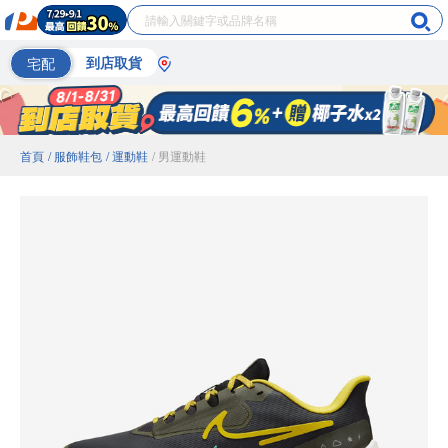
宅配
到店取貨
首頁
/ 服飾鞋包
/ 運動鞋
/ 男運動鞋