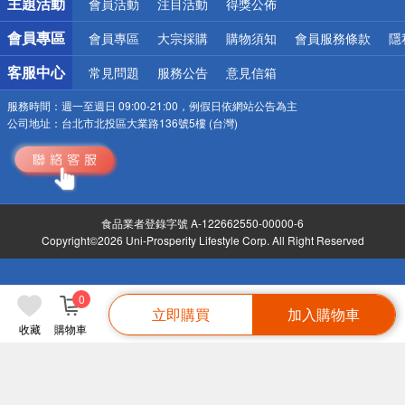
主題活動
會員活動
注目活動
得獎公佈
會員專區
會員專區
大宗採購
購物須知
會員服務條款
隱
客服中心
常見問題
服務公告
意見信箱
服務時間：
週一至週日 09:00-21:00，例假日依網站公告為主
公司地址：
台北市北投區大業路136號5樓 (台灣)
食品業者登錄字號 A-122662550-00000-6
Copyright©2026 Uni-Prosperity Lifestyle Corp. All Right Reserved
0
立即購買
加入購物車
收藏
購物車