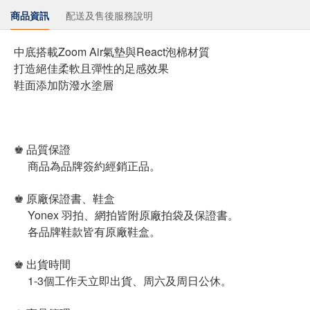
商品資訊
配送及售後服務說明
中底搭載Zoom Air氣墊與React泡棉材質
打造絕佳柔軟且彈性的足感效果
鞋面添加防潑水塗層
♚ 品質保證
商品為品牌簽約經銷正品。
♚ 原廠保證書、鞋盒
Yonex 羽拍、網拍皆附原廠拍袋及保證書。
各品牌鞋款皆有原廠鞋盒。
♚ 出貨時間
1-3個工作天立即出貨、周六及周日公休。