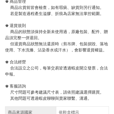
♚ 商品管理
商品出貨前皆會檢查，如有瑕疵、缺貨則另行通知。
若是製造過程產生溢膠、折痕為店家無法掌控範圍。
♚ 退貨規則
商品的狀態須保持全新未使用過，原廠包裝、配件、贈
品須完整一併退回。
但退貨商品狀態無法還原時（剪吊牌、包裝損毀、落地
使用、下水洗滌、沾染香水或汗水），會影響退貨權益。
♚ 合法經營
合法設立之公司，每筆交易皆透過蝦皮開立發票，合法
申報。
♚ 客服諮詢
尺寸問題可參考建議尺寸表，請依照建議選擇購買。
其他問題可透過蝦皮聊聊與賣家聯繫、溝通。
商品來源國家
依鞋盒標示