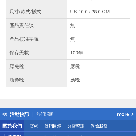
尺寸(款式/樣式)
US 10.0 / 28.0 CM
產品責任險
無
產品核准字號
無
保存天數
100年
應免稅
應稅
應免稅
應稅
偏遠地區配送
詐騙網頁！請小心！
得獎公告
活動快訊
more
熱門話題
銀行優惠
關於我們
官網
促銷目錄
分店資訊
保險服務
偏遠地區配送
詐騙網頁！請小心！