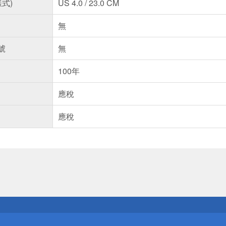
樣式)
US 4.0 / 23.0 CM
無
號
無
100年
應稅
應稅
送
請小心！