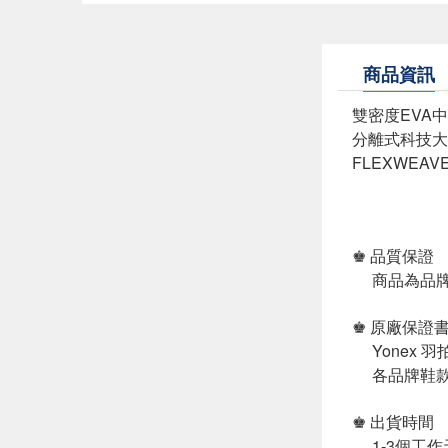
商品資訊
雙密度EVA
分離式科技大
FLEXWEA
♚ 品質保證
商品為品牌
♚ 原廠保證
Yonex 
各品牌鞋款
♚ 出貨時間
1-3個工作