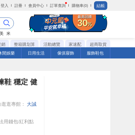
結帳
登入
註冊
會員中心
訂單查詢
購物車(0)
美
米
促銷
整箱購划算
活動總覽
家速配
超商取貨
休閒娛樂
日用生活
傢俱寢飾
服飾鞋包
訓練鞋 穩定 健
◎逛逛專館：
大誠
法用錢包/紅利點