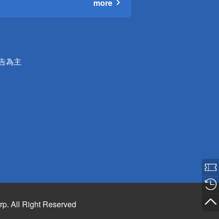
more
公告為主
rp. All Right Reserved