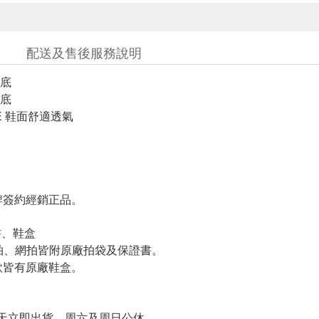
配送及售後服務說明
中底
底
VE 鞋面舒適透氣
簽約經銷正品。
書、鞋盒
羽拍、網拍皆附原廠拍袋及保證書。
皆有原廠鞋盒。
天立即出貨、周六及周日公休。