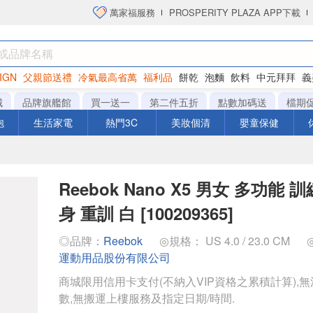
萬家福服務
PROSPERITY PLAZA APP下載
IGN
父親節送禮
冷氣最高省萬
福利品
餅乾
泡麵
飲料
中元拜拜
義
衛生紙
城
品牌旗艦館
買一送一
第二件五折
點數加碼送
檔期
泡
生活家電
熱門3C
美妝個清
嬰童保健
Reebok Nano X5 男女 多功能 
身 重訓 白 [100209365]
◎品牌：
Reebok
◎規格： US 4.0 / 23.0 CM
運動用品股份有限公司
商城限用信用卡支付(不納入VIP資格之累積計算),無
數,無搬運上樓服務及指定日期/時間.