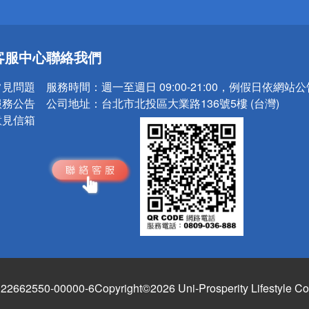
送
客服中心
聯絡我們
請小心！
常見問題
服務時間：
週一至週日 09:00-21:00，例假日依網站
服務公告
公司地址：
台北市北投區大業路136號5樓 (台灣)
意見信箱
662550-00000-6
Copyright©2026 Uni-Prosperity Lifestyle Co