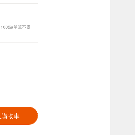
送100點(單筆不累
入購物車