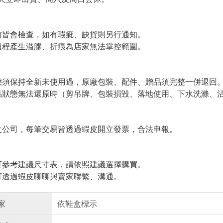
皆會檢查，如有瑕疵、缺貨則另行通知。
程產生溢膠、折痕為店家無法掌控範圍。
須保持全新未使用過，原廠包裝、配件、贈品須完整一併退回
狀態無法還原時（剪吊牌、包裝損毀、落地使用、下水洗滌、沾
公司，每筆交易皆透過蝦皮開立發票，合法申報。
參考建議尺寸表，請依照建議選擇購買。
透過蝦皮聊聊與賣家聯繫、溝通。
家
依鞋盒標示