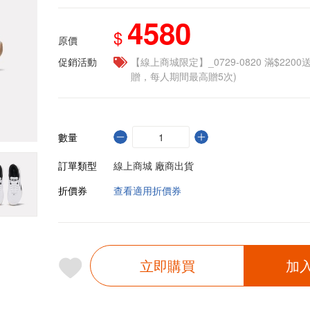
4580
$
原價
促銷活動
【線上商城限定】_0729-0820 滿$2200
贈，每人期間最高贈5次)
數量
訂單類型
線上商城 廠商出貨
折價券
查看適用折價券
立即購買
加