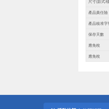
尺寸(款式/
產品責任險
產品核准字
保存天數
應免稅
應免稅
偏遠地區配
詐騙網頁！
得獎公告