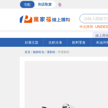
宅配
到店取貨
中元拜拜
UNIDES
海苔
巧克力
罐頭
線上商
好康主題
生鮮冷凍
飲料零食
米油沖
首頁
/ 服飾鞋包
/ 運動鞋
/ 男運動鞋