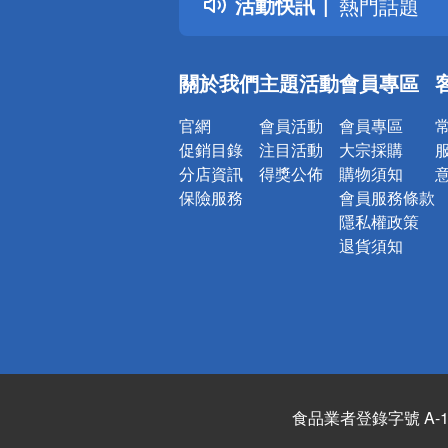
活動快訊
熱門話題
銀行優惠
偏遠地區配
關於我們
主題活動
會員專區
詐騙網頁！
官網
會員活動
會員專區
促銷目錄
注目活動
大宗採購
分店資訊
得獎公佈
購物須知
保險服務
會員服務條款
隱私權政策
退貨須知
食品業者登錄字號 A-122