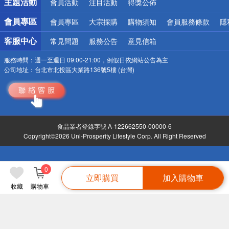
主題活動
會員活動
注目活動
得獎公佈
會員專區
會員專區
大宗採購
購物須知
會員服務條款
隱
客服中心
常見問題
服務公告
意見信箱
服務時間：
週一至週日 09:00-21:00，例假日依網站公告為主
公司地址：
台北市北投區大業路136號5樓 (台灣)
食品業者登錄字號 A-122662550-00000-6
Copyright©2026 Uni-Prosperity Lifestyle Corp. All Right Reserved
0
立即購買
加入購物車
收藏
購物車