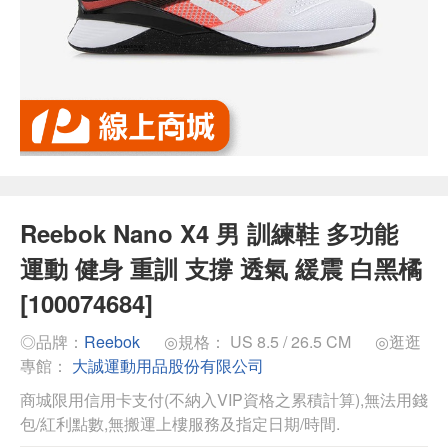
Reebok Nano X4 男 訓練鞋 多功能
運動 健身 重訓 支撐 透氣 緩震 白黑橘
[100074684]
◎品牌：
Reebok
◎規格： US 8.5 / 26.5 CM
◎逛逛
專館：
大誠運動用品股份有限公司
商城限用信用卡支付(不納入VIP資格之累積計算),無法用錢
包/紅利點數,無搬運上樓服務及指定日期/時間.