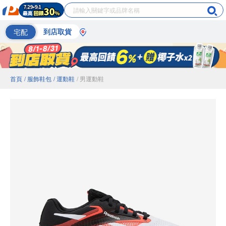
宅配
到店取貨
首頁
/ 服飾鞋包
/ 運動鞋
/ 男運動鞋