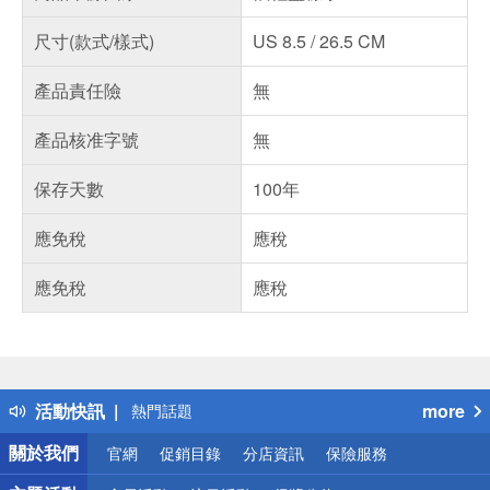
尺寸(款式/樣式)
US 8.5 / 26.5 CM
產品責任險
無
產品核准字號
無
保存天數
100年
應免稅
應稅
應免稅
應稅
偏遠地區配送
詐騙網頁！請小心！
得獎公告
活動快訊
more
熱門話題
銀行優惠
關於我們
官網
促銷目錄
分店資訊
保險服務
偏遠地區配送
詐騙網頁！請小心！