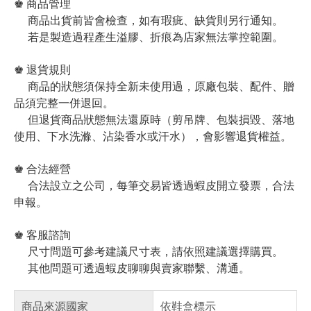
♚ 商品管理
商品出貨前皆會檢查，如有瑕疵、缺貨則另行通知。
若是製造過程產生溢膠、折痕為店家無法掌控範圍。
♚ 退貨規則
商品的狀態須保持全新未使用過，原廠包裝、配件、贈
品須完整一併退回。
但退貨商品狀態無法還原時（剪吊牌、包裝損毀、落地
使用、下水洗滌、沾染香水或汗水），會影響退貨權益。
♚ 合法經營
合法設立之公司，每筆交易皆透過蝦皮開立發票，合法
申報。
♚ 客服諮詢
尺寸問題可參考建議尺寸表，請依照建議選擇購買。
其他問題可透過蝦皮聊聊與賣家聯繫、溝通。
商品來源國家
依鞋盒標示