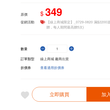
349
$
原價
促銷活動
【線上商城限定】_0729-0820 滿$2200
贈，每人期間最高贈5次)
數量
訂單類型
線上商城 廠商出貨
折價券
查看適用折價券
立即購買
加