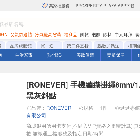
萬家福服務
PROSPERITY PLAZA APP下載
IGN
父親節送禮
冷氣最高省萬
福利品
餅乾
泡麵
飲料
中元拜拜
義
洋芋片
城
品牌旗艦館
買一送一
第二件五折
點數加碼送
檔期
泡
生活家電
熱門3C
美妝個清
嬰童保健
[RONEVER] 手機編織掛繩8mm/1.
黑灰斜點
◎品牌：
RONEVER
◎規格： 1件
◎逛逛專
有限公司
商城限用信用卡支付(不納入VIP資格之累積計算),無
數,無搬運上樓服務及指定日期/時間.