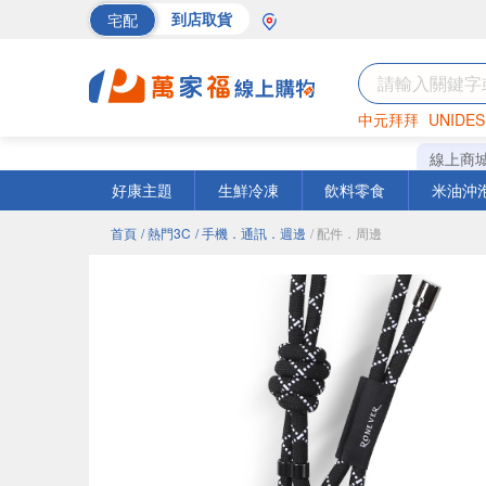
宅配
到店取貨
中元拜拜
UNIDES
巧克力
罐頭
海苔
線上商
好康主題
生鮮冷凍
飲料零食
米油沖
首頁
/ 熱門3C
/ 手機．通訊．週邊
/ 配件．周邊