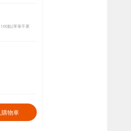
送100點(單筆不累
入購物車