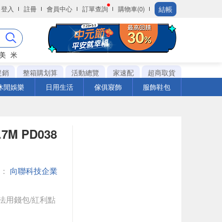
結帳
登入
註冊
會員中心
訂單查詢
購物車(0)
美
米
促銷
整箱購划算
活動總覽
家速配
超商取貨
休閒娛樂
日用生活
傢俱寢飾
服飾鞋包
7M PD038
館：
向聯科技企業
法用錢包/紅利點