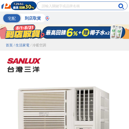
宅配
到店取貨
首頁
/ 生活家電
/ 冷暖空調