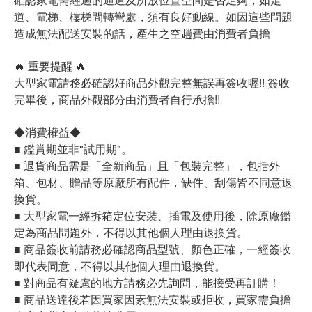
道、電梯、樓梯間轉彎處，須有良好動線。如因這些問題
造成無法配送安裝的話，產生之空趟費由消費者負擔
🔥 重要提醒 🔥
大型家電請務必確認好商品外觀完整無誤再簽收喔!! 簽收
完畢後，商品外觀部分由消費者自行承擔!!
◆消費權益◆
■ 鑑賞期並非"試用期"。
■ 退貨商品需是「全新商品」且「包裝完整」，包括外
箱、包材、贈品等原廠所有配件，缺件、刮傷皆不同意退
換貨。
■ 大型家電一經拆箱定位安裝、插電及使用後，除原廠鑑
定為商品問題外，不得以其他個人理由退換貨。
■ 商品簽收前請務必確認商品型號、顏色正確，一經簽收
即代表同意，不得以其他個人理由退換貨。
■ 對商品有疑慮的地方請務必先詢問，能接受再訂購！
■ 商品送達後若因買家因素無法安裝或拒收，買家需負擔