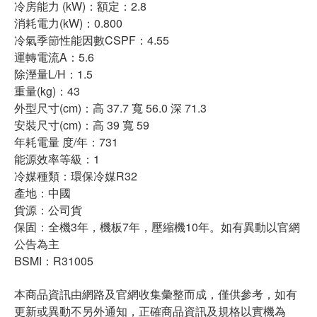
冷房能力 (kW)：額定：2.8
消耗電力(kW)：0.800
冷氣季節性能因數CSPF：4.55
運轉電流A：5.6
除溼量L/H：1.5
重量(kg)：43
外型尺寸(cm)：高 37.7 寬 56.0 深 71.3
安裝尺寸(cm)：高 39 寬 59
年耗電量 度/年：731
能源效率等級：1
冷媒種類：環保冷媒R32
產地：中國
貨源：公司貨
保固：全機3年，機板7年，壓縮機10年。如有異動以官網
公告為主
BSMI：R31005
本商品資訊由網路及官網收集彙整而成，僅供參考，如有
更新或異動不另外通知，正確商品資訊及規格以實機為