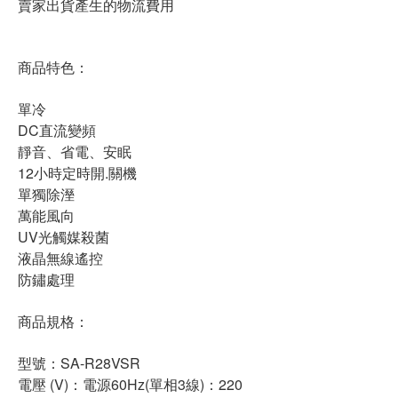
賣家出貨產生的物流費用
商品特色：
單冷
DC直流變頻
靜音、省電、安眠
12小時定時開.關機
單獨除溼
萬能風向
UV光觸媒殺菌
液晶無線遙控
防鏽處理
商品規格：
型號：SA-R28VSR
電壓 (V)：電源60Hz(單相3線)：220