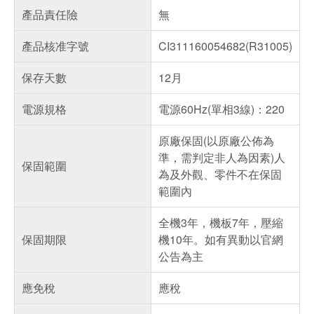
產品責任險
無
產品核准字號
CI311160054682(R31005)
保存天數
12月
電源規格
電源60Hz(單相3線)：220
原廠保固(以原廠公佈為
準，需判定非人為因素)人
保固範圍
為及外觀、零件不在保固
範圍內
全機3年，機板7年，壓縮
保固期限
機10年。如有異動以官網
公告為主
應免稅
應稅