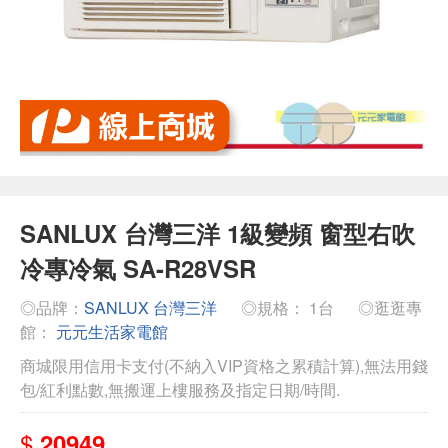
SANLUX 台灣三洋 1級變頻 窗型右吹
冷專冷氣 SA-R28VSR
◎品牌：
SANLUX 台灣三洋
◎規格： 1台
◎逛逛專
館：
元元生活家電館
商城限用信用卡支付(不納入VIP資格之累積計算),無法用錢
包/紅利點數,無搬運上樓服務及指定日期/時間.
$
20949