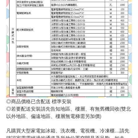
◎商品價格已含配送 標準安裝
◎若要配送安裝請先告知地區、樓層、有無舊機回收(雙北
以外地區、偏遠地區、樓層無電梯需另加價)
凡購買大型家電如冰箱、洗衣機、電視機、冷凍櫃…請先
確認家電需經過的通道及所放位置空間是否足夠，如走