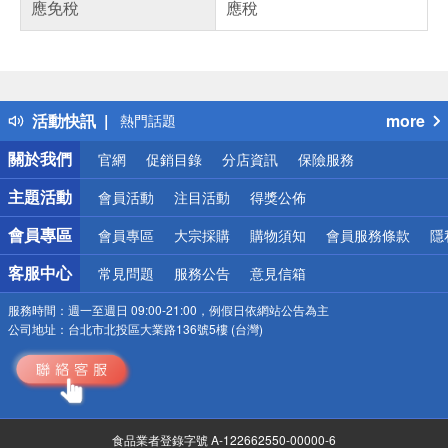
應免稅
應稅
偏遠地區配送
詐騙網頁！請小心！
得獎公告
活動快訊
more
熱門話題
銀行優惠
關於我們
官網
促銷目錄
分店資訊
保險服務
偏遠地區配送
詐騙網頁！請小心！
主題活動
會員活動
注目活動
得獎公佈
會員專區
會員專區
大宗採購
購物須知
會員服務條款
隱
客服中心
常見問題
服務公告
意見信箱
服務時間：
週一至週日 09:00-21:00，例假日依網站公告為主
公司地址：
台北市北投區大業路136號5樓 (台灣)
食品業者登錄字號 A-122662550-00000-6