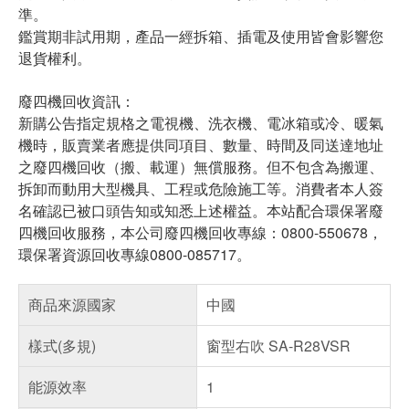
準。
鑑賞期非試用期，產品一經拆箱、插電及使用皆會影響您
退貨權利。
廢四機回收資訊：
新購公告指定規格之電視機、洗衣機、電冰箱或冷、暖氣
機時，販賣業者應提供同項目、數量、時間及同送達地址
之廢四機回收（搬、載運）無償服務。但不包含為搬運、
拆卸而動用大型機具、工程或危險施工等。消費者本人簽
名確認已被口頭告知或知悉上述權益。本站配合環保署廢
四機回收服務，本公司廢四機回收專線：0800-550678，
環保署資源回收專線0800-085717。
商品來源國家
中國
樣式(多規)
窗型右吹 SA-R28VSR
能源效率
1