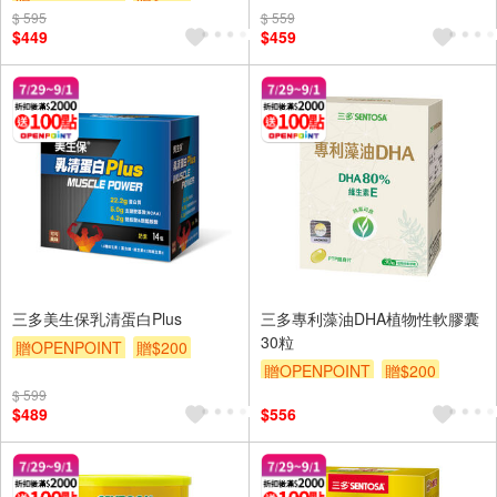
$ 595
$ 559
$449
$459
三多美生保乳清蛋白Plus
三多專利藻油DHA植物性軟膠囊
30粒
贈OPENPOINT
贈$200
贈OPENPOINT
贈$200
$ 599
$489
$556