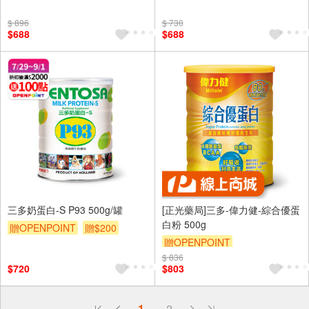
$ 896
$ 730
$688
$688
三多奶蛋白-S P93 500g/罐
[正光藥局]三多-偉力健-綜合優蛋
白粉 500g
贈OPENPOINT
贈$200
贈OPENPOINT
$ 836
$720
$803
偏遠地區配送
1
2