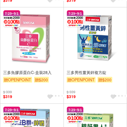
$319
$319
三多魚膠原蛋白C-盒裝28入
三多男性薑黃鋅複方錠
贈OPENPOINT
贈$200
贈OPENPOINT
贈$200
$ 339
$ 339
$319
$319