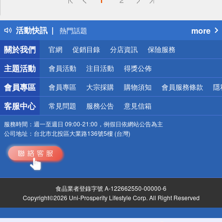
詐騙網頁！請小心！
得獎公告
活動快訊
more
熱門話題
銀行優惠
關於我們
官網
促銷目錄
分店資訊
保險服務
偏遠地區配送
詐騙網頁！請小心！
主題活動
會員活動
注目活動
得獎公佈
會員專區
會員專區
大宗採購
購物須知
會員服務條款
隱
客服中心
常見問題
服務公告
意見信箱
服務時間：
週一至週日 09:00-21:00，例假日依網站公告為主
公司地址：
台北市北投區大業路136號5樓 (台灣)
食品業者登錄字號 A-122662550-00000-6
Copyright©2026 Uni-Prosperity Lifestyle Corp. All Right Reserved