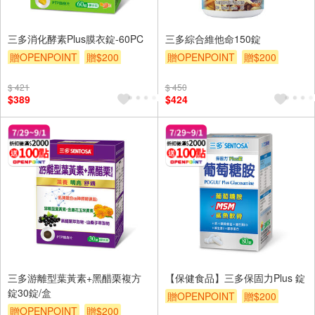
三多消化酵素Plus膜衣錠-60PC
三多綜合維他命150錠
贈OPENPOINT
贈$200
贈OPENPOINT
贈$200
$ 421
$ 450
$389
$424
三多游離型葉黃素+黑醋栗複方
【保健食品】三多保固力Plus 錠
錠30錠/盒
贈OPENPOINT
贈$200
贈OPENPOINT
贈$200