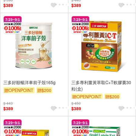
$389
$389
三多好順暢洋車前子殼165g
三多專利薑黃萃取C+T軟膠囊30
粒(盒)
贈OPENPOINT
贈$200
贈OPENPOINT
贈$200
$ 443
$ 450
$389
$389