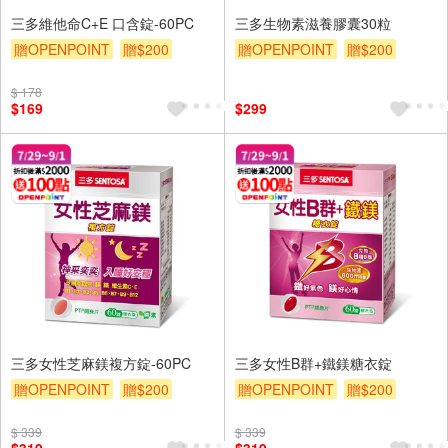
三多維他命C+E 口含錠-60PC
三多生物素滋養膠囊30粒
贈OPENPOINT
贈$200
贈OPENPOINT
贈$200
$ 178
$169
$299
三多女性芝麻鎂複方錠-60PC
三多女性B群+鐵鎂糖衣錠
贈OPENPOINT
贈$200
贈OPENPOINT
贈$200
$ 339
$ 339