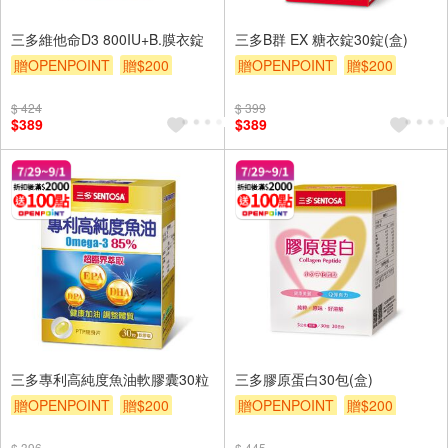
三多維他命D3 800IU+B.膜衣錠
三多B群 EX 糖衣錠30錠(盒)
贈OPENPOINT
贈$200
贈OPENPOINT
贈$200
$ 424
$ 399
$389
$389
三多專利高純度魚油軟膠囊30粒
三多膠原蛋白30包(盒)
贈OPENPOINT
贈$200
贈OPENPOINT
贈$200
$ 396
$ 445