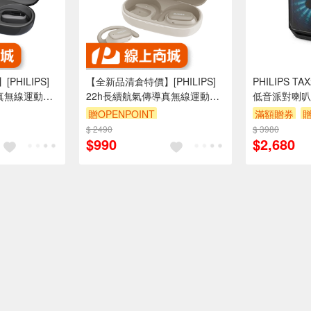
HILIPS]
【全新品清倉特價】[PHILIPS]
PHILIPS T
真無線運動耳
22h長續航氣傳導真無線運動耳
低音派對喇叭
K
機(白)-TAT3708WT
贈OPENPOINT
滿額贈券
贈
$ 2490
$ 3980
$990
$2,680