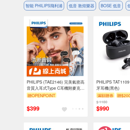
智能 PHILIPS飛利浦
低音 敦煌樂器
BOSE 低音
PHILIPS (TAE2146) 完美氣密高
PHILIPS TAT1
音質入耳式Type C耳機附麥克風
牙耳機(黑色)
動態低音 隔絕噪音設計（黑色/
贈OPENPOINT
滿額贈券
贈$20
白色）
訂單滿 2000 元折抵 100元
$ 1180
$399
$990
（運費不算在 2000 元的範圍
內）