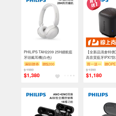
PHILIPS TAH2209 25H續航藍
【全新品清倉特價】[P
牙頭戴耳機(白色)
高音質藍牙IPX7防
TAS1505B
滿額贈券
贈$200
買一送一
贈OPE
$ 1980
$ 1390
$1,380
$1,180