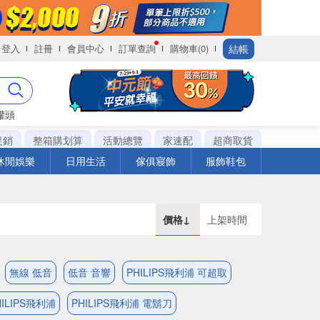
結帳
登入
註冊
會員中心
訂單查詢
購物車(0)
罐頭
促銷
整箱購划算
活動總覽
家速配
超商取貨
休閒娛樂
日用生活
傢俱寢飾
服飾鞋包
價格↓
上架時間
無線 低音
低音 音響
PHILIPS飛利浦 可超取
ILIPS飛利浦
PHILIPS飛利浦 電鬍刀