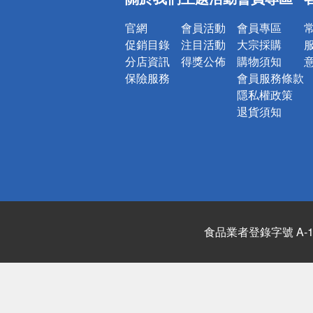
詐騙網頁！
官網
會員活動
會員專區
促銷目錄
注目活動
大宗採購
分店資訊
得獎公佈
購物須知
保險服務
會員服務條款
隱私權政策
退貨須知
食品業者登錄字號 A-122