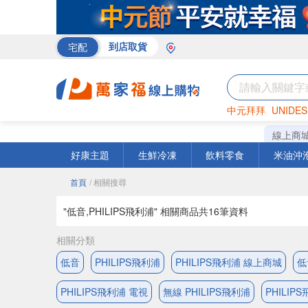
宅配
到店取貨
中元拜拜
UNIDES
米
巧克力
衛生紙
線上商
好康主題
生鮮冷凍
飲料零食
米油沖
首頁
/ 相關搜尋
"低音,PHILIPS飛利浦" 相關商品共
16
筆資料
相關分類
低音
PHILIPS飛利浦
PHILIPS飛利浦 線上商城
低
PHILIPS飛利浦 電視
無線 PHILIPS飛利浦
PHILIP