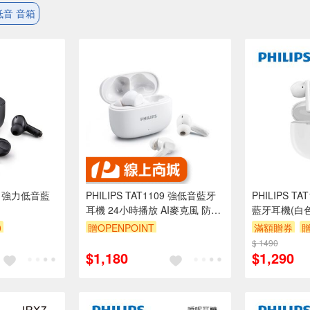
低音 音箱
109 強力低音藍
PHILIPS TAT1109 強低音藍牙
PHILIPS T
耳機 24小時播放 AI麥克風 防水
藍牙耳機(白色
抗汗 黑/白
0
贈OPENPOINT
滿額贈券
贈
訂單滿 2000 元折抵 100元
$ 1490
$1,180
$1,290
（運費不算在 2000 元的範圍
內）