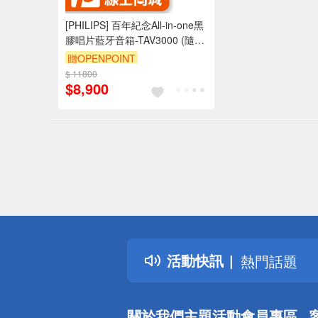
[PHILIPS] 百年紀念All-in-one黑
膠唱片藍牙音箱-TAV3000 (隨貨
贈PHILIPS 百年紀念半開放頭戴
贈OPENPOINT
式藍牙耳機(黑)-TAH2000)
$ 11800
$8,900
偏遠地區配
詐騙網頁！
得獎公告
活動快訊
熱門話題
銀行優惠
偏遠地區配
關於我們
主題活動
會員專區