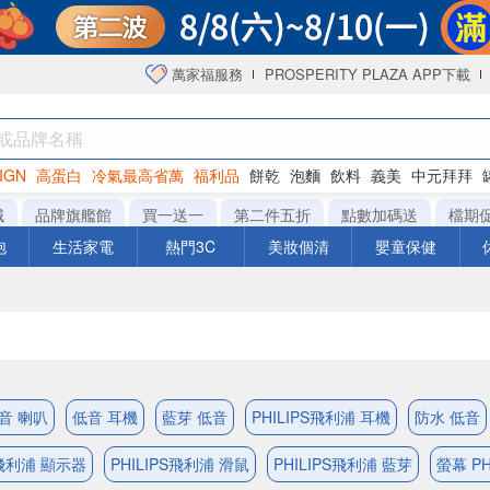
萬家福服務
PROSPERITY PLAZA APP下載
IGN
高蛋白
冷氣最高省萬
福利品
餅乾
泡麵
飲料
義美
中元拜拜
咖啡
城
品牌旗艦館
買一送一
第二件五折
點數加碼送
檔期
泡
生活家電
熱門3C
美妝個清
嬰童保健
音 喇叭
低音 耳機
藍芽 低音
PHILIPS飛利浦 耳機
防水 低音
S飛利浦 顯示器
PHILIPS飛利浦 滑鼠
PHILIPS飛利浦 藍芽
螢幕 PH