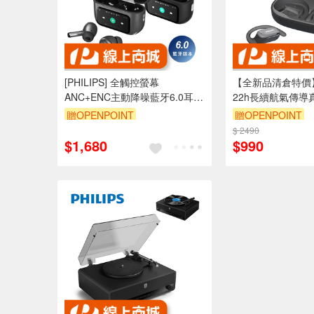
[PHILIPS] 全觸控螢幕
【全新品清倉特價】[P
ANC+ENC主動降噪藍牙6.0耳
22h長續航氣傳導
機-TAT2630銀/黑(限時加贈台灣
機(黑)-TAT3708B
贈OPENPOINT
贈OPENPOINT
製造製冷風扇RK18乙台)
$ 2490
$1,680
$990