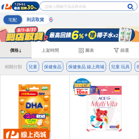
宅配
到店取貨
價格↓
上架時間
圖表
篩選
相關分類
兒童
保健食品
保健食品 線上商城
兒童 玩具