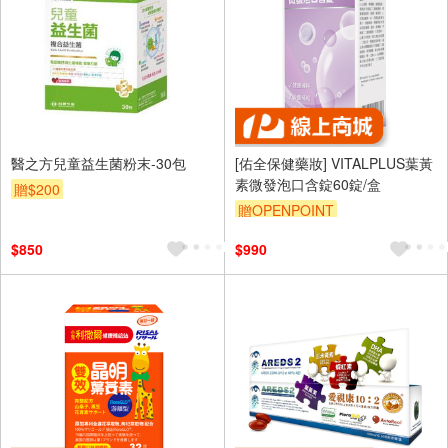
醫之方兒童益生菌粉末-30包
[佑全保健藥妝] VITALPLUS葉黃
素微發泡口含錠60錠/盒
贈$200
贈OPENPOINT
$850
$990