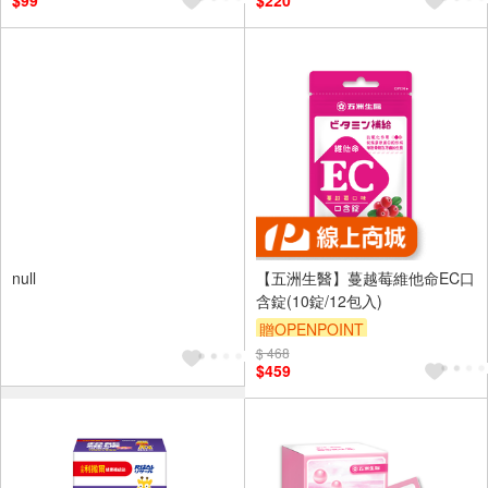
$99
$220
null
【五洲生醫】蔓越莓維他命EC口
含錠(10錠/12包入)
贈OPENPOINT
$ 468
$459