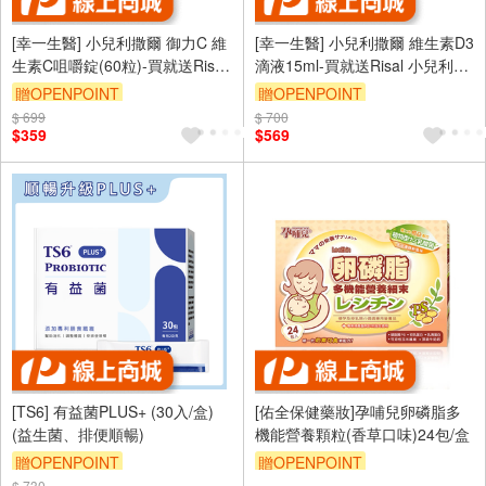
[幸一生醫] 小兒利撒爾 御力C 維
[幸一生醫] 小兒利撒爾 維生素D3
生素C咀嚼錠(60粒)-買就送Risal
滴液15ml-買就送Risal 小兒利撒
小兒利撒爾長頸鹿酒精瓶
爾長頸鹿酒精瓶
贈OPENPOINT
贈OPENPOINT
$ 699
$ 700
$359
$569
[TS6] 有益菌PLUS+ (30入/盒)
[佑全保健藥妝]孕哺兒卵磷脂多
(益生菌、排便順暢)
機能營養顆粒(香草口味)24包/盒
贈OPENPOINT
贈OPENPOINT
$ 730