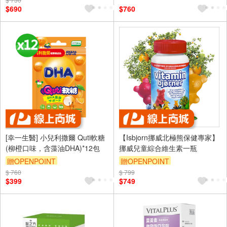
$690
$760
[幸一生醫] 小兒利撒爾 Quti軟糖
【Isbjorn挪威北極熊保健專家】
(柳橙口味，含藻油DHA)*12包
挪威兒童綜合維生素一瓶
贈OPENPOINT
贈OPENPOINT
$ 760
$ 799
$399
$749