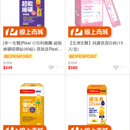
[幸一生醫]Risal 小兒利撒爾-超能
【五洲生醫】純膠原蛋白粉(15
維礦咀嚼錠(60錠)-買就送Risal
入/盒)
小兒利撒爾長頸鹿酒精瓶
贈OPENPOINT
贈OPENPOINT
$ 550
$ 650
$449
$580