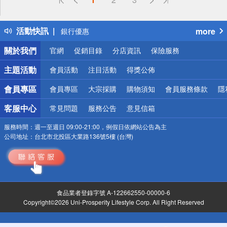
得獎公告
熱門話題
活動快訊
more
銀行優惠
偏遠地區配送
關於我們
官網
促銷目錄
分店資訊
保險服務
詐騙網頁！請小心！
主題活動
會員活動
注目活動
得獎公佈
會員專區
會員專區
大宗採購
購物須知
會員服務條款
隱
客服中心
常見問題
服務公告
意見信箱
服務時間：
週一至週日 09:00-21:00，例假日依網站公告為主
公司地址：
台北市北投區大業路136號5樓 (台灣)
食品業者登錄字號 A-122662550-00000-6
Copyright©2026 Uni-Prosperity Lifestyle Corp. All Right Reserved