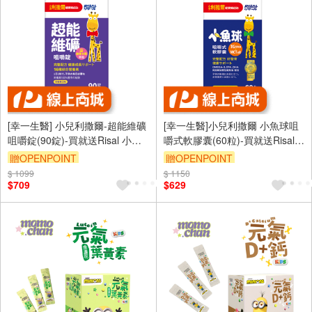
[幸一生醫] 小兒利撒爾-超能維礦
[幸一生醫]小兒利撒爾 小魚球咀
咀嚼錠(90錠)-買就送Risal 小兒
嚼式軟膠囊(60粒)-買就送Risal
利撒爾長頸鹿酒精瓶
小兒利撒爾長頸鹿酒精瓶
贈OPENPOINT
贈OPENPOINT
$ 1099
$ 1150
$709
$629