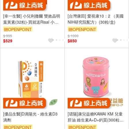
[幸一生醫] 小兒利撒爾 雙效晶明
[台灣康田] 愛視康10：2 （美國
葉黃素(32粒)-買就送Risal 小兒
NIH研究院配方）(30粒/盒)
利撒爾長頸鹿酒精瓶
贈OPENPOINT
贈OPENPOINT
$ 995
$ 1000
$529
$850
[優品生醫]D滴陽光 - 維生素D3
[珺陽]康兒益糖KAWAI KM 兒童
滴劑
肝油 維生素A+D+鈣質(300粒裝-
哈密瓜風味)
贈OPENPOINT
贈OPENPOINT