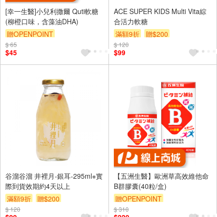
[幸一生醫]小兒利撒爾 Quti軟糖
ACE SUPER KIDS Multi Vita綜
(柳橙口味，含藻油DHA)
合活力軟糖
贈OPENPOINT
滿額9折
贈$200
$ 65
$ 120
$45
$99
谷溜谷溜 井裡月-銀耳-295ml※實
【五洲生醫】歐洲草高效維他命
際到貨效期約4天以上
B群膠囊(40粒/盒)
滿額9折
贈$200
贈OPENPOINT
$ 120
$ 310