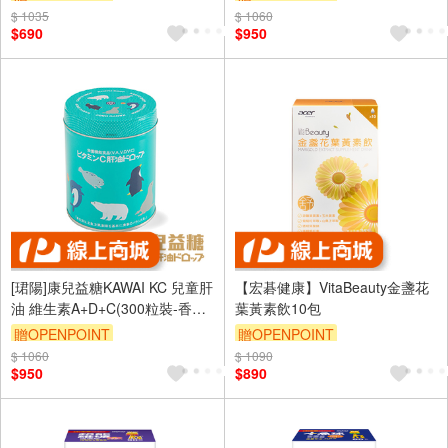
$ 1035
$ 1060
$690
$950
[珺陽]康兒益糖KAWAI KC 兒童肝
【宏碁健康】VitaBeauty金盞花
油 維生素A+D+C(300粒裝-香橙
葉黃素飲10包
風味)
贈OPENPOINT
贈OPENPOINT
$ 1060
$ 1090
$950
$890