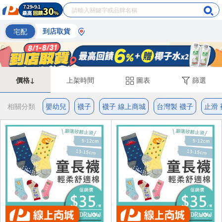
宅配
到店取貨
價格↓
上架時間
圖表
篩選
相關分類
嬰幼兒
襪子
襪子 線上商城
台灣製 襪子
止滑 