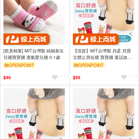
[凱美棉業] MIT台灣製 純棉新生
【現貨】MIT台灣製 貝柔 貝寶
兒襪寶寶襪 透氣嬰兒襪 0-1歲
立體止滑短襪 寶寶襪 童話故事
系列 HP5800/HP5802
贈OPENPOINT
贈OPENPOINT
訂單滿699享95折
$40
$55