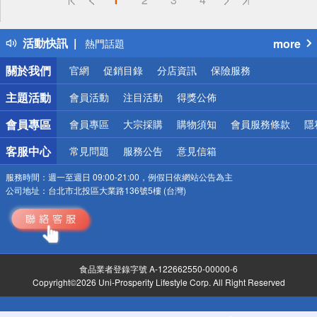
詐騙網頁！請小心！
得獎公告
活動快訊
more
熱門話題
銀行優惠
關於我們
官網
促銷目錄
分店資訊
保險服務
偏遠地區配送
詐騙網頁！請小心！
主題活動
會員活動
注目活動
得獎公佈
會員專區
會員專區
大宗採購
購物須知
會員服務條款
隱
客服中心
常見問題
服務公告
意見信箱
服務時間：
週一至週日 09:00-21:00，例假日依網站公告為主
公司地址：
台北市北投區大業路136號5樓 (台灣)
食品業者登錄字號 A-122662550-00000-6
Copyright©2026 Uni-Prosperity Lifestyle Corp. All Right Reserved