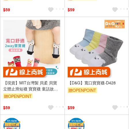
訂單滿699享95折
訂單滿699享95折
$59
$59
【現貨】MIT台灣製 貝柔 貝寶
【D&G】寬口寶寶襪-D428
立體止滑短襪 寶寶襪 童話故事
贈OPENPOINT
系列 HP5800/HP5802
贈OPENPOINT
訂單滿699享95折
$59
$59