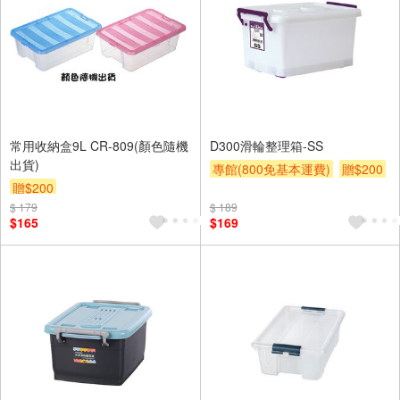
常用收納盒9L CR-809(顏色隨機
D300滑輪整理箱-SS
出貨)
專館(800免基本運費)
贈$200
贈$200
$ 179
$ 189
$165
$169