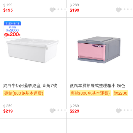
$ 199
$ 289
$195
$199
純白牛奶附蓋收納盒-直角7號
微風單層抽屜式整理箱小-粉色
專館(800免基本運費)
專館(800免基本運費)
贈$200
滿額贈券
贈$200
$ 259
$ 269
$219
$229