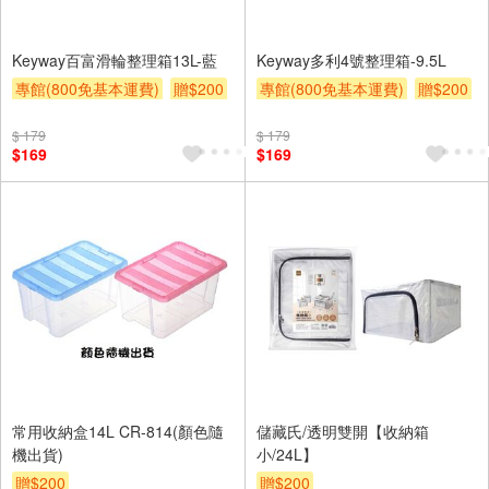
Keyway百富滑輪整理箱13L-藍
Keyway多利4號整理箱-9.5L
專館(800免基本運費)
贈$200
專館(800免基本運費)
贈$200
$ 179
$ 179
$169
$169
常用收納盒14L CR-814(顏色隨
儲藏氏/透明雙開【收納箱
機出貨)
小/24L】
贈$200
贈$200