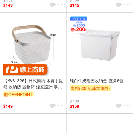
$143
$145
【SV61326】日式簡約 木質手提
純白牛奶附蓋收納盒-直角6號
籃 收納籃 置物籃 鏤空設計 零食
專館(800免基本運費)
雜物籃 購物籃 野餐籃 居家收納
贈OPENPOINT
滿額贈券
贈$200
$ 189
$149
$159