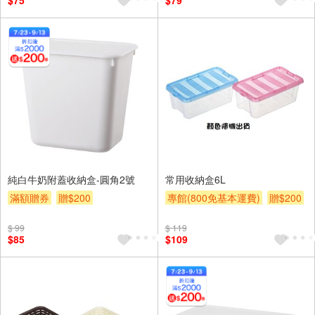
$75
$79
純白牛奶附蓋收納盒-圓角2號
常用收納盒6L
滿額贈券
贈$200
專館(800免基本運費)
贈$200
$ 99
$ 119
$85
$109