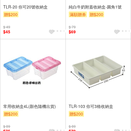
TLR-20 你可20號收納盒
純白牛奶附蓋收納盒-圓角1號
贈$200
滿額贈券
贈$200
$ 49
$ 79
$45
$69
常用收納盒4L(顏色隨機出貨)
TLR-103 你可3格收納盒
贈$200
贈$200
$ 89
$ 89