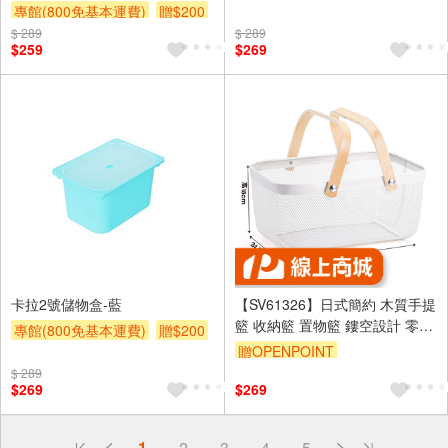
專館(800免基本運費)
贈$200
$ 289
$ 289
$259
$269
卡拉2號儲物盒-藍
【SV61326】日式簡約 木質手提
籃 收納籃 置物籃 鏤空設計 零食
專館(800免基本運費)
贈$200
雜物籃 購物籃 野餐籃 居家收納
贈OPENPOINT
$ 289
$269
$269
偏遠地區配送
1
2
3
4
5