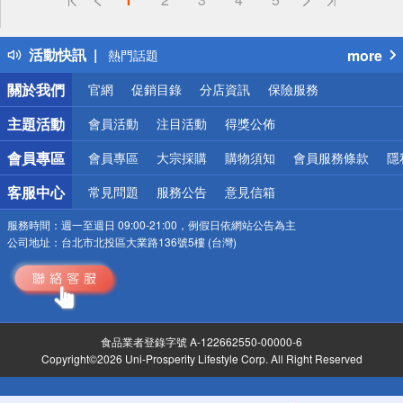
詐騙網頁！請小心！
得獎公告
活動快訊
more
熱門話題
銀行優惠
關於我們
官網
促銷目錄
分店資訊
保險服務
偏遠地區配送
詐騙網頁！請小心！
主題活動
會員活動
注目活動
得獎公佈
會員專區
會員專區
大宗採購
購物須知
會員服務條款
隱
客服中心
常見問題
服務公告
意見信箱
服務時間：
週一至週日 09:00-21:00，例假日依網站公告為主
公司地址：
台北市北投區大業路136號5樓 (台灣)
食品業者登錄字號 A-122662550-00000-6
Copyright©2026 Uni-Prosperity Lifestyle Corp. All Right Reserved