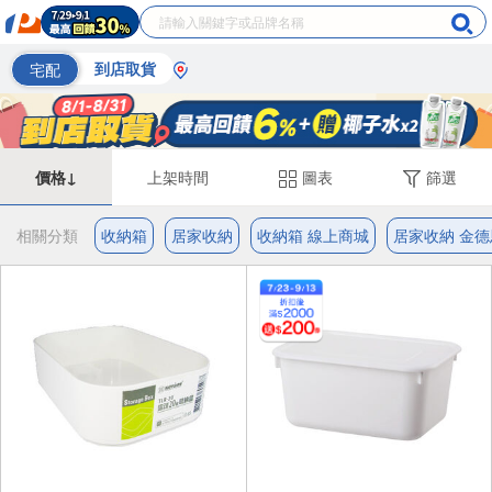
宅配
到店取貨
價格↓
上架時間
圖表
篩選
相關分類
收納箱
居家收納
收納箱 線上商城
居家收納 金德恩