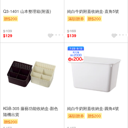
Q3-1401 山本整理箱(附蓋)
純白牛奶附蓋收納盒-直角5號
贈$200
滿額贈券
贈$200
$ 139
$ 169
$129
$139
KGB-305 藤藝功能收納盒-顏色
純白牛奶附蓋收納盒-圓角4號
隨機出貨
滿額贈券
贈$200
贈$200
$ 159
$ 169