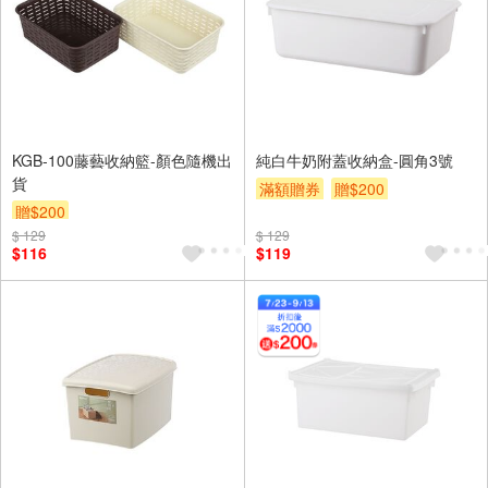
KGB-100藤藝收納籃-顏色隨機出
純白牛奶附蓋收納盒-圓角3號
貨
滿額贈券
贈$200
贈$200
$ 129
$ 129
$116
$119