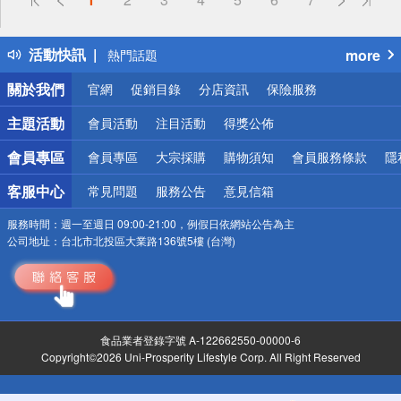
詐騙網頁！請小心！
得獎公告
活動快訊
more
熱門話題
銀行優惠
關於我們
官網
促銷目錄
分店資訊
保險服務
偏遠地區配送
詐騙網頁！請小心！
主題活動
會員活動
注目活動
得獎公佈
會員專區
會員專區
大宗採購
購物須知
會員服務條款
隱
客服中心
常見問題
服務公告
意見信箱
服務時間：
週一至週日 09:00-21:00，例假日依網站公告為主
公司地址：
台北市北投區大業路136號5樓 (台灣)
食品業者登錄字號 A-122662550-00000-6
Copyright©2026 Uni-Prosperity Lifestyle Corp. All Right Reserved