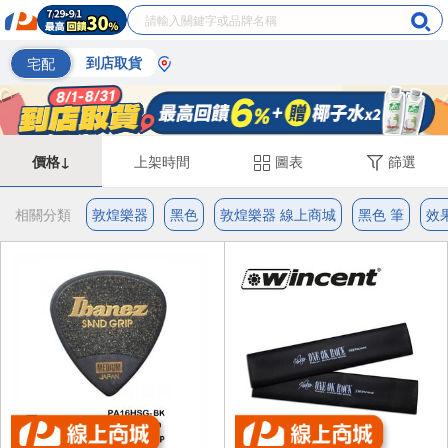
宅配
到店取貨
價格↓
上架時間
圖表
篩選
相關分類
敦煌樂器
黑色
敦煌樂器 線上商城
黑色 筆
效