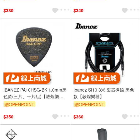
$330
$340
IBANEZ PA16HSG-BK 1.0mm黑
Ibanez SI10 3米 樂器導線 黑色
色款(三片、十片組)【敦煌樂
款【敦煌樂器】
器】
贈OPENPOINT
贈OPENPOINT
$350
$360