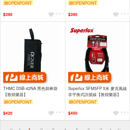
贈OPENPOINT
贈OPENPOINT
$390
$390
THMC DSB-42NA 黑色鼓棒袋
Superlux SFM5FP 5米 麥克風線
【敦煌樂器】
非平衡式訊號線【敦煌樂器】
贈OPENPOINT
贈OPENPOINT
$420
$450
偏遠地區配送
1
2
3
4
5
6
7