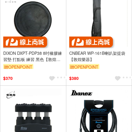
DIXON DXPT-PDP38 8吋橡膠練
CNBEAR WP-161B喇叭架提袋
習墊 打點板 練習 黑色【敦煌樂
【敦煌樂器】
器】
贈OPENPOINT
贈OPENPOINT
$370
$380