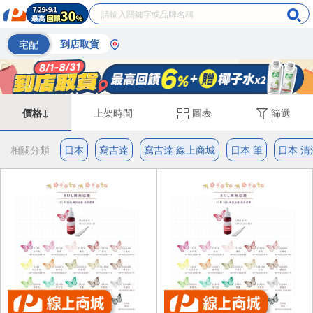
宅配
到店取貨
價格↓
上架時間
圖表
篩選
相關分類
日本
寫吉達
寫吉達 線上商城
日本 筆
日本 清