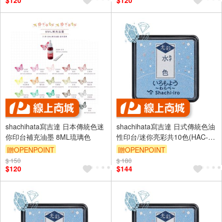
$120
$120
shachihata寫吉達 日本傳統色迷
shachihata寫吉達 日式傳統色油
你印台補充油墨 8ML琉璃色
性印台/迷你亮彩共10色(HAC-
S1G)墨色
贈OPENPOINT
贈OPENPOINT
$ 150
$ 180
$120
$144