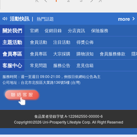
詐騙網頁！請小心！
得獎公告
活動快訊
more
熱門話題
銀行優惠
關於我們
官網
促銷目錄
分店資訊
保險服務
偏遠地區配送
詐騙網頁！請小心！
主題活動
會員活動
注目活動
得獎公佈
會員專區
會員專區
大宗採購
購物須知
會員服務條款
隱
客服中心
常見問題
服務公告
意見信箱
服務時間：
週一至週日 09:00-21:00，例假日依網站公告為主
公司地址：
台北市北投區大業路136號5樓 (台灣)
食品業者登錄字號 A-122662550-00000-6
Copyright©2026 Uni-Prosperity Lifestyle Corp. All Right Reserved