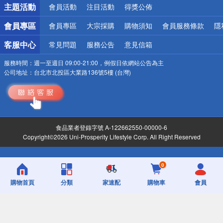
主題活動
會員活動
注目活動
得獎公佈
會員專區
會員專區
大宗採購
購物須知
會員服務條款
隱
客服中心
常見問題
服務公告
意見信箱
服務時間：
週一至週日 09:00-21:00，例假日依網站公告為主
公司地址：
台北市北投區大業路136號5樓 (台灣)
食品業者登錄字號 A-122662550-00000-6
Copyright©2026 Uni-Prosperity Lifestyle Corp. All Right Reserved
0
購物首頁
分類
家速配
購物車
會員