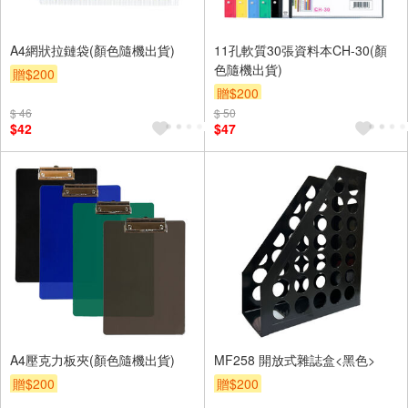
A4網狀拉鏈袋(顏色隨機出貨)
11孔軟質30張資料本CH-30(顏
色隨機出貨)
贈$200
贈$200
$ 46
$ 50
$42
$47
A4壓克力板夾(顏色隨機出貨)
MF258 開放式雜誌盒<黑色>
贈$200
贈$200