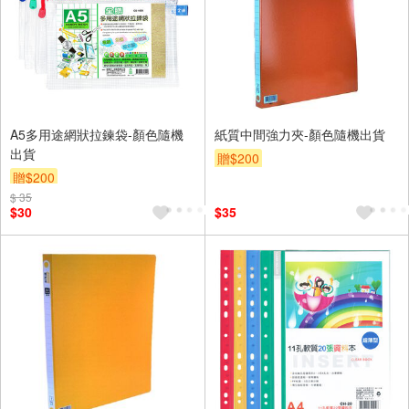
A5多用途網狀拉鍊袋-顏色隨機
紙質中間強力夾-顏色隨機出貨
出貨
贈$200
贈$200
$ 35
$30
$35