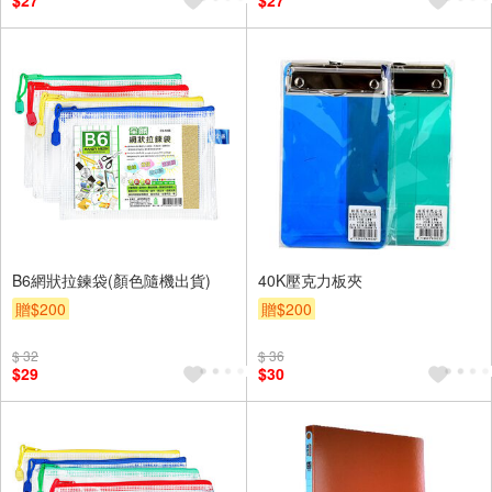
$27
$27
B6網狀拉鍊袋(顏色隨機出貨)
40K壓克力板夾
贈$200
贈$200
$ 32
$ 36
$29
$30