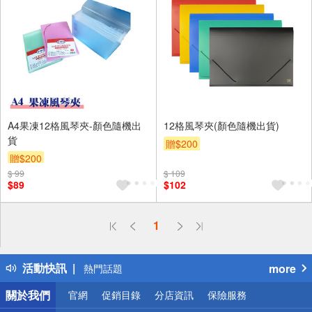
A4果凍12格風琴夾-顏色隨機出
12格風琴夾(顏色隨機出貨)
貨
贈$200
贈$200
$ 99
$ 109
$89
$102
偏遠地區配送
1
詐騙網頁！請小心！
得獎公告
活動快訊
more
熱門話題
銀行優惠
關於我們
官網
促銷目錄
分店資訊
保險服務
偏遠地區配送
詐騙網頁！請小心！