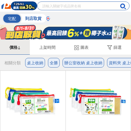
宅配
到店取貨
價格↓
上架時間
圖表
篩選
相關分類
桌上收納
全勝
辦公室收納 桌上收納
資料夾 桌