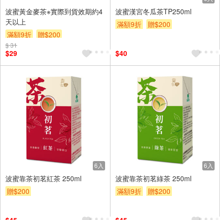
波蜜黃金麥茶※實際到貨效期約4
波蜜漢宮冬瓜茶TP250ml
天以上
滿額9折
贈$200
滿額9折
贈$200
$ 31
$29
$40
6入
6入
波蜜靠茶初茗紅茶 250ml
波蜜靠茶初茗綠茶 250ml
贈$200
滿額9折
贈$200