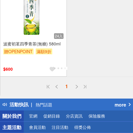
24入
波蜜初茗四季青茶(無糖) 580ml
贈OPENPOINT
滿額9折
贈$200
$600
偏遠地區配送
1
詐騙網頁！請小心！
得獎公告
活動快訊
more
熱門話題
銀行優惠
關於我們
官網
促銷目錄
分店資訊
保險服務
偏遠地區配送
詐騙網頁！請小心！
主題活動
會員活動
注目活動
得獎公佈