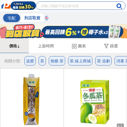
宅配
到店取貨
價格↓
上架時間
圖表
篩選
相關分類
波蜜
茶
無糖 茶
茶 線上商城
茶 追劇
消暑 
6入