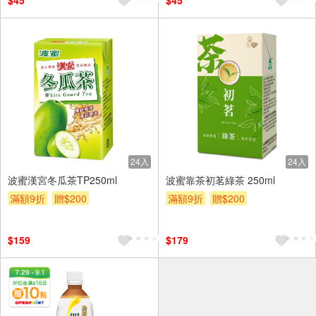
$45
$45
24入
24入
波蜜漢宮冬瓜茶TP250ml
波蜜靠茶初茗綠茶 250ml
滿額9折
贈$200
滿額9折
贈$200
$159
$179