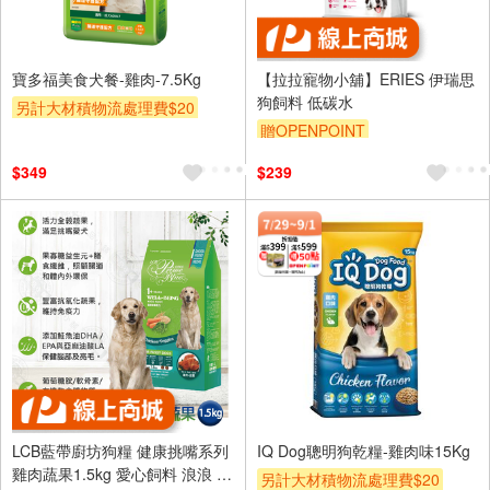
寶多福美食犬餐-雞肉-7.5Kg
【拉拉寵物小舖】ERIES 伊瑞思
狗飼料 低碳水
另計大材積物流處理費$20
贈OPENPOINT
贈OPENPOINT
滿額贈
訂單滿 2000 元折抵 100元
贈$200
$349
$239
（運費不算在 2000 元的範圍
內）
LCB藍帶廚坊狗糧 健康挑嘴系列
IQ Dog聰明狗乾糧-雞肉味15Kg
雞肉蔬果1.5kg 愛心飼料 浪浪 團
另計大材積物流處理費$20