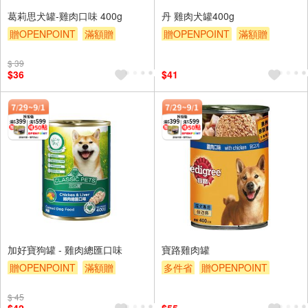
葛莉思犬罐-雞肉口味 400g
丹 雞肉犬罐400g
贈OPENPOINT
滿額贈
贈OPENPOINT
滿額贈
贈$200
贈$200
$ 39
$36
$41
加好寶狗罐 - 雞肉總匯口味
寶路雞肉罐
贈OPENPOINT
滿額贈
多件省
贈OPENPOINT
贈$200
滿額贈
贈$200
$ 45