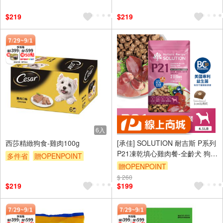
$219
$219
6入
西莎精緻狗食-雞肉100g
[承佳] SOLUTION 耐吉斯 P系列
P21凍乾填心雞肉餐-全齡犬 狗凍
多件省
贈OPENPOINT
乾 狗飼料 犬凍乾 犬飼料 全年齡
贈OPENPOINT
滿額贈
贈$200
適用 350g
$ 260
$219
$199