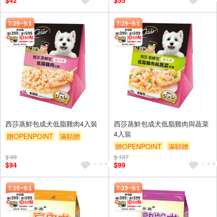
$42
$55
西莎蒸鮮包成犬低脂雞肉4入裝
西莎蒸鮮包成犬低脂雞肉與蔬菜
4入裝
贈OPENPOINT
滿額贈
贈OPENPOINT
滿額贈
贈$200
$ 99
$ 107
贈$200
$94
$99