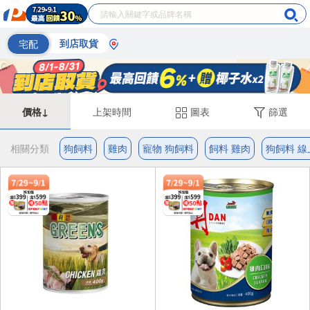
宅配
到店取貨
價格↓
上架時間
圖表
篩選
相關分類
狗飼料
雞肉
寵物 狗飼料
飼料 雞肉
狗飼料 線