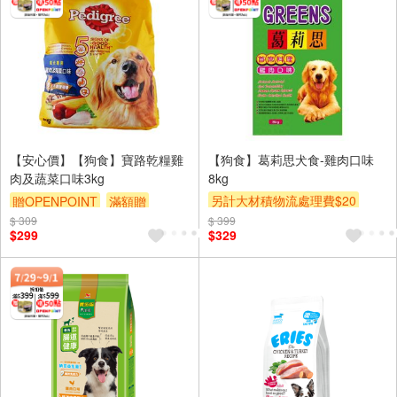
【安心價】【狗食】寶路乾糧雞
【狗食】葛莉思犬食-雞肉口味
肉及蔬菜口味3kg
8kg
另計大材積物流處理費$20
贈OPENPOINT
滿額贈
贈OPENPOINT
滿額贈
$ 309
贈$200
$ 399
$299
$329
贈$200