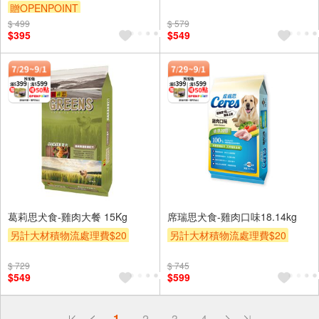
購 全犬適用
贈OPENPOINT
贈OPENPOINT
滿額贈
$ 499
$ 579
贈$200
$395
$549
葛莉思犬食-雞肉大餐 15Kg
席瑞思犬食-雞肉口味18.14kg
另計大材積物流處理費$20
另計大材積物流處理費$20
贈OPENPOINT
滿額贈
贈OPENPOINT
滿額贈
$ 729
$ 745
贈$200
贈$200
$549
$599
偏遠地區配送
1
2
3
4