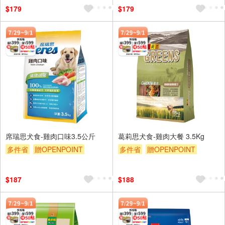
$179
$179
席瑞思犬食-雞肉口味3.5公斤
葛莉思犬食-雞肉大餐 3.5Kg
多件省
贈OPENPOINT
多件省
贈OPENPOINT
滿額贈
贈$200
滿額贈
贈$200
$187
$188