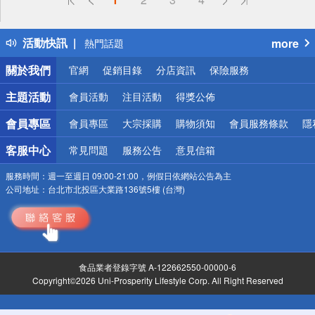
詐騙網頁！請小心！
得獎公告
活動快訊
more
熱門話題
銀行優惠
關於我們
官網
促銷目錄
分店資訊
保險服務
偏遠地區配送
詐騙網頁！請小心！
主題活動
會員活動
注目活動
得獎公佈
會員專區
會員專區
大宗採購
購物須知
會員服務條款
隱
客服中心
常見問題
服務公告
意見信箱
服務時間：
週一至週日 09:00-21:00，例假日依網站公告為主
公司地址：
台北市北投區大業路136號5樓 (台灣)
食品業者登錄字號 A-122662550-00000-6
Copyright©2026 Uni-Prosperity Lifestyle Corp. All Right Reserved