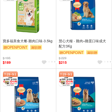
寶多福美食犬餐-雞肉口味-3.5kg
慧心犬糧 - 雞肉+雞蛋口味成犬
配方3Kg
贈OPENPOINT
滿額贈
贈OPENPOINT
滿額贈
贈$200
$ 195
$ 229
贈$200
$189
$215