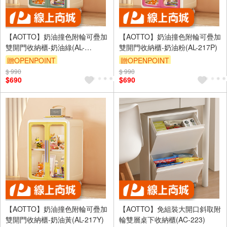
【AOTTO】奶油撞色附輪可疊加
【AOTTO】奶油撞色附輪可疊加
雙開門收納櫃-奶油綠(AL-
雙開門收納櫃-奶油粉(AL-217P)
217GN)
贈OPENPOINT
贈OPENPOINT
$ 990
滿3000享95折
$ 990
滿3000享95折
$690
$690
【AOTTO】奶油撞色附輪可疊加
【AOTTO】免組裝大開口斜取附
雙開門收納櫃-奶油黃(AL-217Y)
輪雙層桌下收納櫃(AC-223)