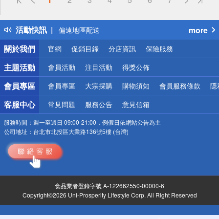
熱門話題
銀行優惠
活動快訊
more
偏遠地區配送
詐騙網頁！請小心！
關於我們
官網
促銷目錄
分店資訊
保險服務
主題活動
會員活動
注目活動
得獎公佈
會員專區
會員專區
大宗採購
購物須知
會員服務條款
隱
客服中心
常見問題
服務公告
意見信箱
服務時間：
週一至週日 09:00-21:00，例假日依網站公告為主
公司地址：
台北市北投區大業路136號5樓 (台灣)
食品業者登錄字號 A-122662550-00000-6
Copyright©2026 Uni-Prosperity Lifestyle Corp. All Right Reserved