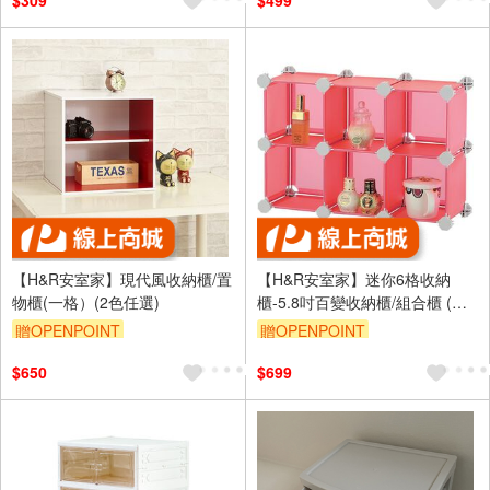
$309
$499
【H&R安室家】現代風收納櫃/置
【H&R安室家】迷你6格收納
物櫃(一格）(2色任選)
櫃-5.8吋百變收納櫃/組合櫃 (多
色任選)HP60
贈OPENPOINT
贈OPENPOINT
$650
$699