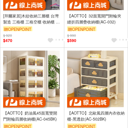
[拜爾家居]木紋收納三層櫃 台灣
【AOTTO】32面寬開門附輪夾
製造 三格櫃 三格空櫃 收納櫃 儲
縫折四層疊收納櫃(AC-032)
藏櫃 書櫃 置物櫃 收納櫃 玄關櫃
贈OPENPOINT
贈OPENPOINT
書架 (免運)
$ 920
$ 990
滿3000享95折
$470
$590
【AOTTO】奶油風45面寬雙開
【AOTTO】北歐風四層內衣收納
門附輪四層收納櫃(AC-045BK)
櫃-黑透款(AC-502BK)
贈OPENPOINT
贈OPENPOINT