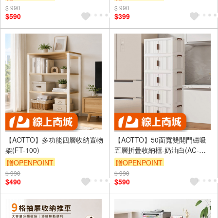
$ 990
滿3000享95折
$ 990
滿3000享95折
$590
$399
【AOTTO】多功能四層收納置物
【AOTTO】50面寬雙開門磁吸
架(FT-100)
五層折疊收納櫃-奶油白(AC-
056W)
贈OPENPOINT
贈OPENPOINT
$ 990
滿3000享95折
$ 990
滿3000享95折
$490
$590