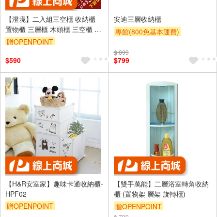
【澄境】二入組三空櫃 收納櫃
安迪三層收納櫃
置物櫃 三層櫃 木頭櫃 三空櫃 書
專館(800免基本運費)
櫃 櫃子 玄關櫃 BO052
贈OPENPOINT
滿額9折
贈$200
滿5000享92折
$ 899
$590
$799
【H&R安室家】趣味卡通收納櫃-
【雙手萬能】二層浴室轉角收納
HPF02
櫃 (置物架 層架 旋轉櫃)
贈OPENPOINT
贈OPENPOINT
$ 799