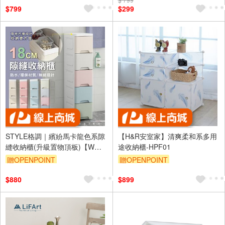
訂單滿1499享95折
$799
$299
STYLE格調｜繽紛馬卡龍色系隙
【H&R安室家】清爽柔和系多用
縫收納櫃(升級置物頂板)【WW-
途收納櫃-HPF01
0181】收納櫃 隙縫櫃 廚房收納
贈OPENPOINT
贈OPENPOINT
衛浴收納【現貨供應】
$880
$899