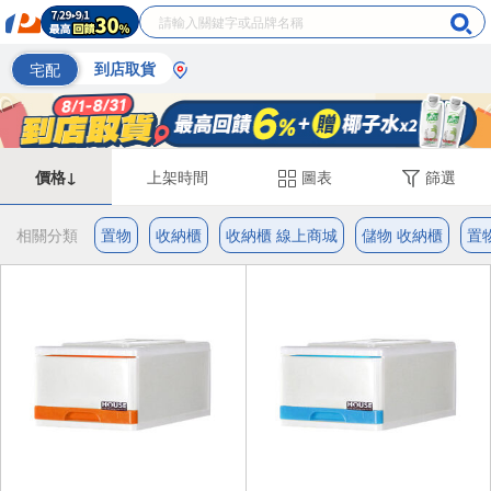
宅配
到店取貨
價格↓
上架時間
圖表
篩選
相關分類
置物
收納櫃
收納櫃 線上商城
儲物 收納櫃
置