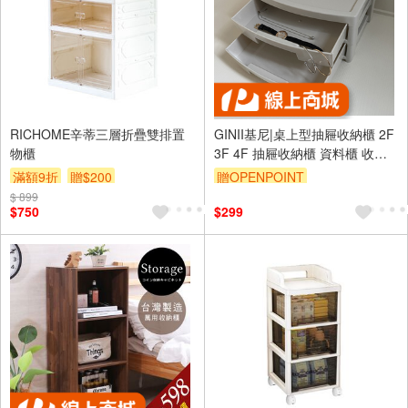
RICHOME辛蒂三層折疊雙排置
GINII基尼|桌上型抽屜收納櫃 2F
物櫃
3F 4F 抽屜收納櫃 資料櫃 收納
盒 桌面收納 文具收納 雜物整理
滿額9折
贈$200
贈OPENPOINT
儲物盒 防塵
$ 899
$750
$299