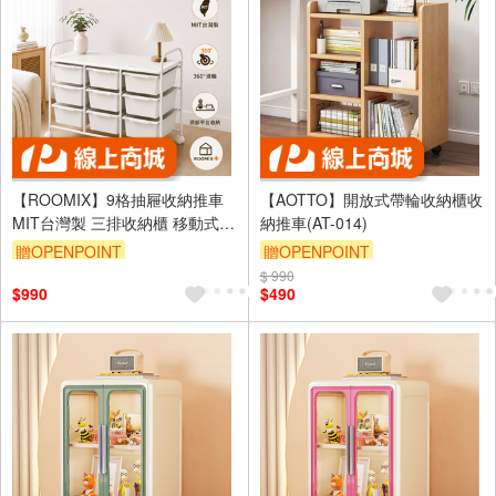
【ROOMIX】9格抽屜收納推車
【AOTTO】開放式帶輪收納櫃收
MIT台灣製 三排收納櫃 移動式收
納推車(AT-014)
納車 玩具收納 尿布收納 客廳收
贈OPENPOINT
贈OPENPOINT
納 文件收納 附輪
$ 990
滿3000享95折
$990
$490