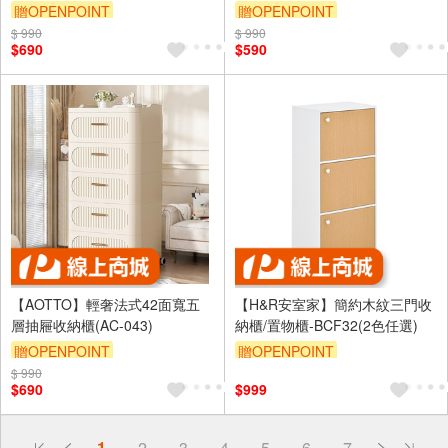
贈OPENPOINT
贈OPENPOINT
$ 990
滿3000享95折
$ 990
滿3000享95折
$690
$590
【AOTTO】輕奢法式42面寬五
【H&R安室家】簡約木紋三門收
層抽屜收納櫃(AC-043)
納櫃/置物櫃-BCF32(2色任選)
贈OPENPOINT
贈OPENPOINT
$ 990
滿3000享95折
$690
$999
偏遠地區配送
詐騙網頁！請小心！
得獎公告
1
2
3
4
5
6
7