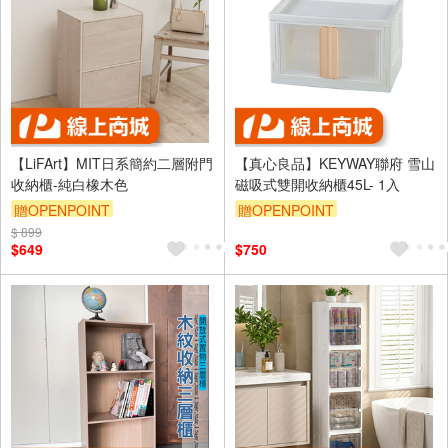
【LiFArt】MIT日系簡約二層附門
【真心良品】KEYWAY聯府 雪山
收納櫃-純白橡木色
磁吸式雙開收納櫃45L- 1入
贈OPENPOINT
贈OPENPOINT
$ 899
訂單滿1999享95折
$649
$750