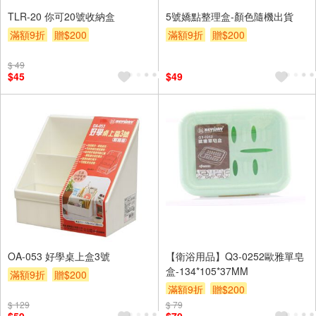
TLR-20 你可20號收納盒
5號嬌點整理盒-顏色隨機出貨
滿額9折
贈$200
滿額9折
贈$200
$ 49
$45
$49
OA-053 好學桌上盒3號
【衛浴用品】Q3-0252歐雅單皂
盒-134*105*37MM
滿額9折
贈$200
滿額9折
贈$200
$ 129
$ 79