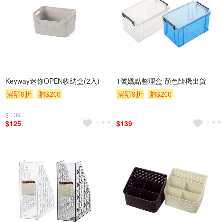
Keyway迷你OPEN收納盒(2入)
1號嬌點整理盒-顏色隨機出貨
滿額9折
贈$200
滿額9折
贈$200
$ 139
$125
$139