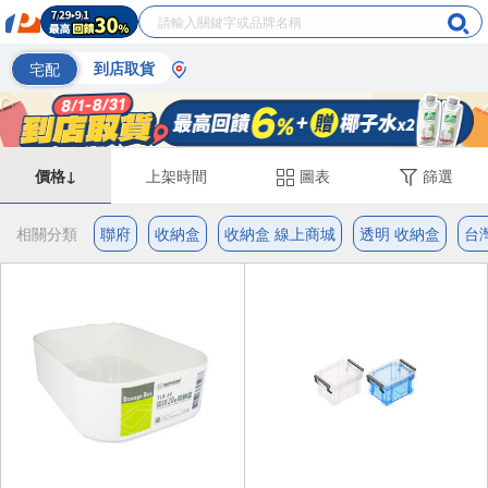
宅配
到店取貨
價格↓
上架時間
圖表
篩選
相關分類
聯府
收納盒
收納盒 線上商城
透明 收納盒
台