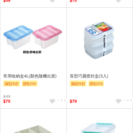
$59
$70
常用收納盒4L(顏色隨機出貨)
長型巧麗密封盒(3入)
滿額9折
贈$200
滿額9折
贈$200
$ 89
$75
$79