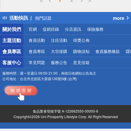
詐騙網頁！請小心！
得獎公告
活動快訊
more
熱門話題
銀行優惠
關於我們
官網
促銷目錄
分店資訊
保險服務
偏遠地區配送
詐騙網頁！請小心！
主題活動
會員活動
注目活動
得獎公佈
會員專區
會員專區
大宗採購
購物須知
會員服務條款
隱
客服中心
常見問題
服務公告
意見信箱
服務時間：
週一至週日 09:00-21:00，例假日依網站公告為主
公司地址：
台北市北投區大業路136號5樓 (台灣)
食品業者登錄字號 A-122662550-00000-6
Copyright©2026 Uni-Prosperity Lifestyle Corp. All Right Reserved