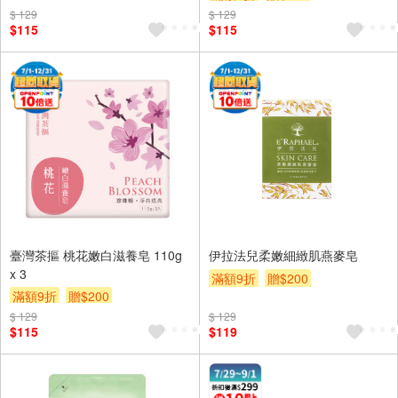
$ 129
$ 129
$115
$115
臺灣茶摳 桃花嫩白滋養皂 110g
伊拉法兒柔嫩細緻肌燕麥皂
x 3
滿額9折
贈$200
滿額9折
贈$200
$ 129
$ 129
$115
$119