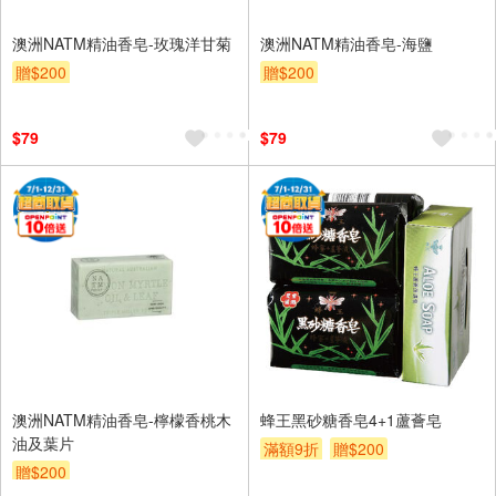
澳洲NATM精油香皂-玫瑰洋甘菊
澳洲NATM精油香皂-海鹽
贈$200
贈$200
$79
$79
澳洲NATM精油香皂-檸檬香桃木
蜂王黑砂糖香皂4+1蘆薈皂
油及葉片
滿額9折
贈$200
贈$200