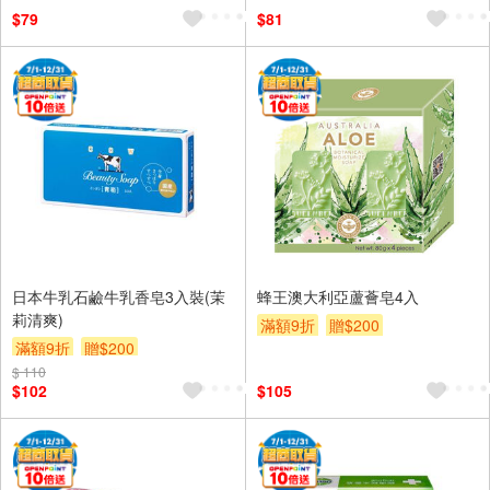
$79
$81
日本牛乳石鹼牛乳香皂3入裝(茉
蜂王澳大利亞蘆薈皂4入
莉清爽)
滿額9折
贈$200
滿額9折
贈$200
$ 110
$102
$105