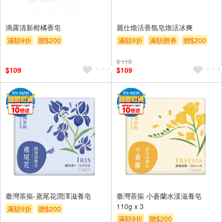
滴露清新柑橘香皂
麗仕煥活香氛皂煥活冰爽
滿額9折
贈$200
滿額9折
滿額贈券
贈$200
$ 118
$109
$109
臺灣茶摳-鳶尾花潤澤滋養皂
臺灣茶摳 小蒼蘭水漾滋養皂
110g x 3
滿額9折
贈$200
滿額9折
贈$200