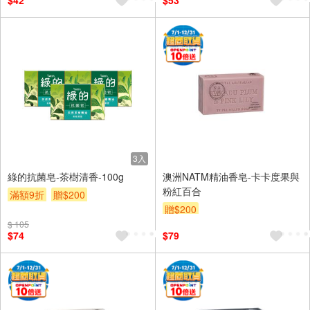
$42
$53
3入
綠的抗菌皂-茶樹清香-100g
澳洲NATM精油香皂-卡卡度果與
粉紅百合
滿額9折
贈$200
贈$200
$ 105
$74
$79