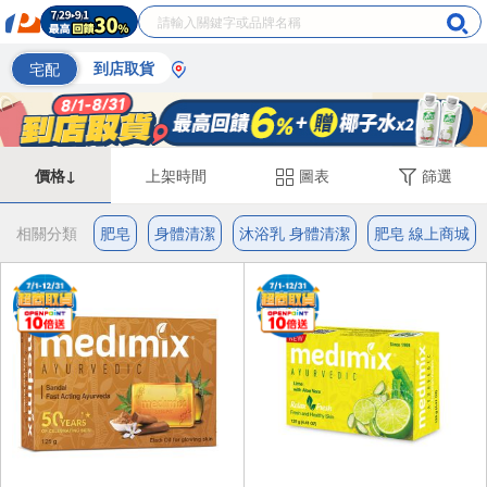
宅配
到店取貨
價格↓
上架時間
圖表
篩選
相關分類
肥皂
身體清潔
沐浴乳 身體清潔
肥皂 線上商城