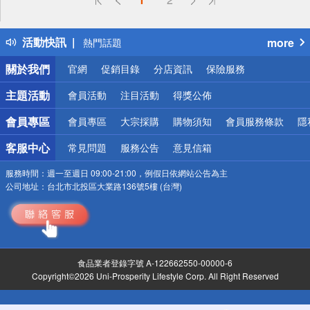
詐騙網頁！請小心！
得獎公告
活動快訊
more
熱門話題
銀行優惠
關於我們
官網
促銷目錄
分店資訊
保險服務
偏遠地區配送
詐騙網頁！請小心！
主題活動
會員活動
注目活動
得獎公佈
會員專區
會員專區
大宗採購
購物須知
會員服務條款
隱
客服中心
常見問題
服務公告
意見信箱
服務時間：
週一至週日 09:00-21:00，例假日依網站公告為主
公司地址：
台北市北投區大業路136號5樓 (台灣)
食品業者登錄字號 A-122662550-00000-6
Copyright©2026 Uni-Prosperity Lifestyle Corp. All Right Reserved