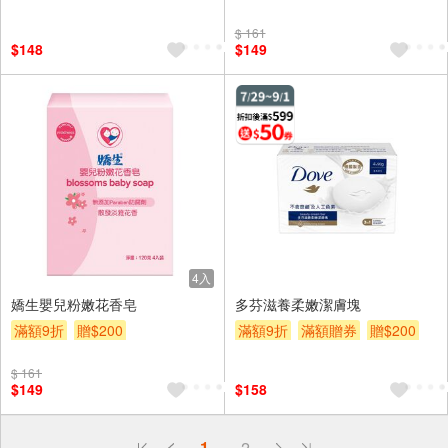
$ 161
$148
$149
4入
嬌生嬰兒粉嫩花香皂
多芬滋養柔嫩潔膚塊
滿額9折
贈$200
滿額9折
滿額贈券
贈$200
$ 161
$149
$158
偏遠地區配送
1
2