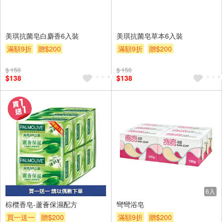
美琪抗菌皂白麝香6入裝
美琪抗菌皂草本6入裝
滿額9折
贈$200
滿額9折
贈$200
$ 150
$ 150
$138
$138
6入
6入
棕欖香皂-蘆薈保濕配方
彎彎浴皂
買一送一
贈$200
滿額9折
贈$200