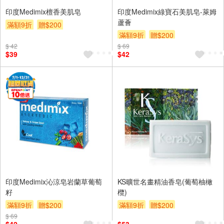
印度Medimix檀香美肌皂
印度Medimix綠寶石美肌皂-萊姆
蘆薈
滿額9折
贈$200
滿額9折
贈$200
$ 42
$ 69
$39
$42
印度Medimix沁涼皂岩蘭草葡萄
KS曠世名畫精油香皂(葡萄柚橄
籽
欖)
滿額9折
贈$200
滿額9折
贈$200
$ 69