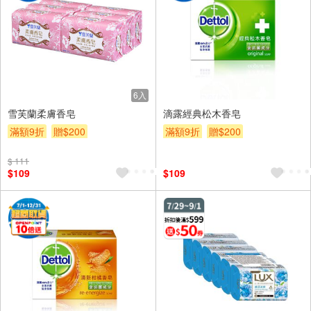
6入
雪芙蘭柔膚香皂
滴露經典松木香皂
滿額9折
贈$200
滿額9折
贈$200
$ 111
$109
$109