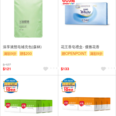
澡享液態皂補充包(森林)
花王香皂禮盒- 優雅花香
滿額9折
贈$200
贈OPENPOINT
滿額9折
贈$200
$ 127
$121
$133