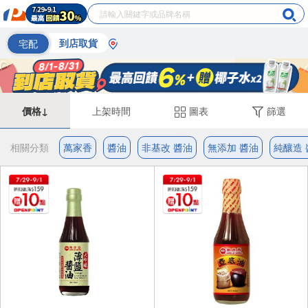
宅配
到店取貨
價格↓
上架時間
圖表
篩選
相關分類
萬家香
醬油
非基改 醬油
無添加 醬油
純釀造 