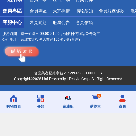
會員專區
會員專區
大宗採購
購物須知
會員服務條款
隱
客服中心
常見問題
服務公告
意見信箱
服務時間：
週一至週日 09:00-21:00，例假日依網站公告為主
公司地址：
台北市北投區大業路136號5樓 (台灣)
食品業者登錄字號 A-122662550-00000-6
Copyright©2026 Uni-Prosperity Lifestyle Corp. All Right Reserved
0
購物首頁
分類
家速配
購物車
會員