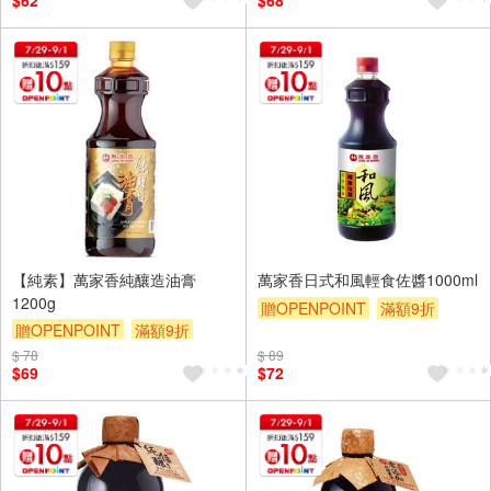
$62
$68
【純素】萬家香純釀造油膏
萬家香日式和風輕食佐醬1000ml
1200g
贈OPENPOINT
滿額9折
贈OPENPOINT
滿額9折
贈$200
贈$200
$ 78
$ 89
$69
$72