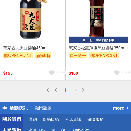
萬家香丸大豆醬油450ml
萬家香松露薄鹽黑豆醬油350ml
贈OPENPOINT
滿額9折
買一送一
贈OPENPOINT
贈$200
贈$200
$165
$188
偏遠地區配送
1
詐騙網頁！請小心！
得獎公告
活動快訊
more
熱門話題
銀行優惠
關於我們
官網
促銷目錄
分店資訊
保險服務
偏遠地區配送
詐騙網頁！請小心！
主題活動
會員活動
注目活動
得獎公佈