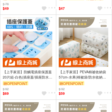
子收納袋)
杯｜雙層漱口杯｜收納｜便攜漱
$ 78
訂單滿999享9折
口
$49
$47
【上手家居】防觸電插座保護蓋
【上手家居】PEVA棉被收納袋
20片組-白色(插座蓋/插座防水蓋/
57cm-水果(棉被袋/防水收納袋/
插頭保護蓋/防塵蓋/插座保護/插
透明收納袋/衣物收納袋/被子收
贈OPENPOINT
贈OPENPOINT
頭蓋/保護蓋)
納袋)
$ 92
訂單滿999享9折
$ 92
訂單滿999享9折
$69
$59