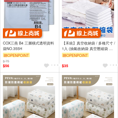
COX三燕 B4 三層橫式透明資料
【禾統】真空收納袋 / 多種尺寸 /
袋NO.355H
1入 (抽氣收納袋 真空壓縮袋 收
納袋 真空袋 壓縮袋 手動抽氣筒
贈OPENPOINT
贈OPENPOINT
換季收納 棉被收納)
$ 75
$56
$35