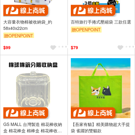
大容量衣物棉被收納袋_約
百特旅行手捲式壓縮袋 三款任選
58x40x22cm
贈OPENPOINT
贈OPENPOINT
訂單滿999享9折
訂單滿999享9折
$99
$79
GS MALL 台灣製造 棉花棒收納
【吾家有貓】精美購物超大手提
盒 棉花棒盒 棉棒盒 棉花棒收納
袋 雀躍的雙貓款