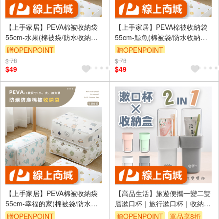
【上手家居】PEVA棉被收納袋
【上手家居】PEVA棉被收納袋
55cm-水果(棉被袋/防水收納袋/
55cm-鯨魚(棉被袋/防水收納袋/
透明收納袋/衣物收納袋/被子收
透明收納袋/衣物收納袋/被子收
贈OPENPOINT
贈OPENPOINT
納袋)
納袋)
$ 78
訂單滿999享9折
$ 78
訂單滿999享9折
$49
$49
【上手家居】PEVA棉被收納袋
【高品生活】旅遊便攜一變二雙
55cm-幸福的家(棉被袋/防水收
層漱口杯｜旅行漱口杯｜收納漱
納袋/透明收納袋/衣物收納袋/被
口杯｜盥洗用具｜漱口杯｜洗漱
贈OPENPOINT
贈OPENPOINT
單品享8折