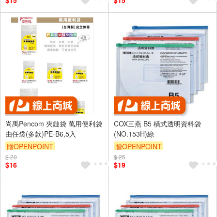
$15
$15
尚禹Pencom 夾鏈袋 萬用便利袋
COX三燕 B5 橫式透明資料袋
由任袋(多款)PE-B6,5入
(NO.153H)綠
贈OPENPOINT
贈OPENPOINT
$ 20
$ 25
$16
$19