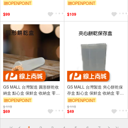
牙籤盒 牙線盒 牙籤收納盒 收納
贈OPENPOINT
贈OPENPOINT
盒 棉花棒
訂單滿999享95折
$99
$109
GS MALL 台灣製造 圓形餅乾收
GS MALL 台灣製造 夾心餅乾保
納盒 點心盒 保鮮盒 收納盒 零食
存盒 點心盒 保鮮盒 收納盒 零食
盒 儲物罐 餅乾收納 零食收納盒
盒 儲物罐 餅乾保存盒 桌上收納
贈OPENPOINT
贈OPENPOINT
餅乾盒
$ 119
$ 119
$69
$49
偏遠地區配送
1
2
3
4
5
6
7