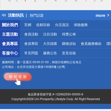
詐騙網頁！請小心！
得獎公告
活動快訊
more
熱門話題
銀行優惠
關於我們
官網
促銷目錄
分店資訊
保險服務
偏遠地區配送
詐騙網頁！請小心！
主題活動
會員活動
注目活動
得獎公佈
會員專區
會員專區
大宗採購
購物須知
會員服務條款
隱
客服中心
常見問題
服務公告
意見信箱
服務時間：
週一至週日 09:00-21:00，例假日依網站公告為主
公司地址：
台北市北投區大業路136號5樓 (台灣)
食品業者登錄字號 A-122662550-00000-6
Copyright©2026 Uni-Prosperity Lifestyle Corp. All Right Reserved