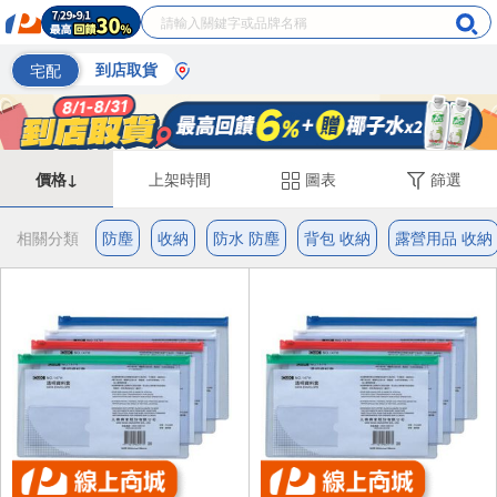
宅配
到店取貨
價格↓
上架時間
圖表
篩選
相關分類
防塵
收納
防水 防塵
背包 收納
露營用品 收納