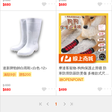
$680
$680
達新牌勁帥白雨鞋<白色-12>
摩達客寵物-狗狗保護止滑襪 防
寒防滑防舔防燙傷 多種款式尺寸
滿額9折
贈$200
可選 保護肉球 大狗中小型犬適
贈OPENPOINT
用
$ 690
$680
$499
偏遠地區配送
1
詐騙網頁！請小心！