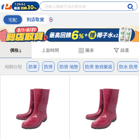
宅配
到店取貨
價格↓
上架時間
圖表
篩選
相關分類
防寒
防滑
防滑 地墊
防滑 敦煌樂器
防水 防滑