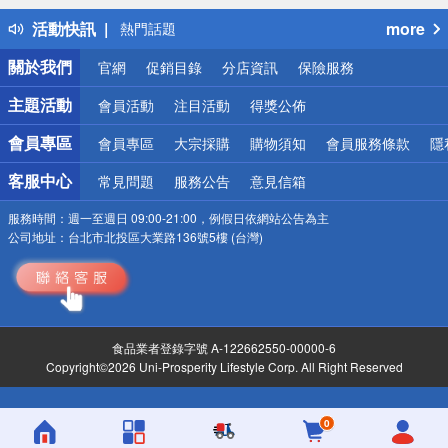
得獎公告
活動快訊
more
熱門話題
銀行優惠
關於我們
官網
促銷目錄
分店資訊
保險服務
偏遠地區配送
詐騙網頁！請小心！
主題活動
會員活動
注目活動
得獎公佈
會員專區
會員專區
大宗採購
購物須知
會員服務條款
隱
客服中心
常見問題
服務公告
意見信箱
服務時間：
週一至週日 09:00-21:00，例假日依網站公告為主
公司地址：
台北市北投區大業路136號5樓 (台灣)
食品業者登錄字號 A-122662550-00000-6
Copyright©2026 Uni-Prosperity Lifestyle Corp. All Right Reserved
0