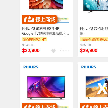
PHILIPS 飛利浦 65吋 4K
PHILIPS 75PUH
Google TV智慧聯網液晶顯示器
器
螢幕 電視 不含視訊盒
贈OPENPOINT
滿萬免運(運費$50
65PUH7650
裝跨區費另計,單
$ 24900
$ 35900
$22,900
$29,900
及使用6期以上分
基本安裝
贈壁掛架
下單贈