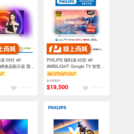
利浦 55吋 4K
PHILIPS 飛利浦 65型 4K
V 聯網液晶顯示器 螢幕
AMBILIGHT Google TV 智慧聯
516
網液晶顯示器 65PUH8528-福利
NT
贈OPENPOINT
品-含桌上型安裝
$ 26900
$19,500