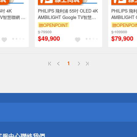
5吋 4K
PHILIPS 飛利浦 55吋 OLED 4K
PHILIPS 飛
e TV智慧聯網 液
AMBILIGHT Google TV智慧聯
AMBILIGHT
訊盒
網液晶顯示器 螢幕 電視 不含視
網液晶顯示器
贈OPENPOINT
贈OPENPOI
訊盒 55OLED809
訊盒 65OLED
$ 79900
$ 109900
$49,900
$79,900
1
送
請小心！
送
客服中心
聯絡我們