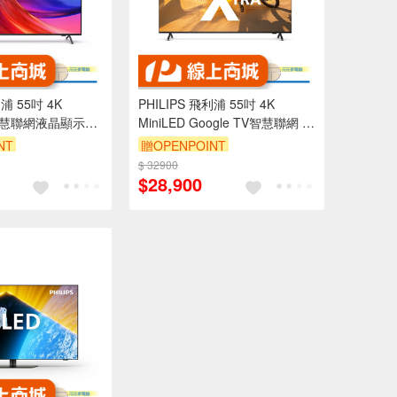
利浦 55吋 4K
PHILIPS 飛利浦 55吋 4K
TV智慧聯網液晶顯示器
MiniLED Google TV智慧聯網 液
PUH8808
晶顯示器 不含視訊盒
NT
贈OPENPOINT
55PML9109
$ 32900
$28,900