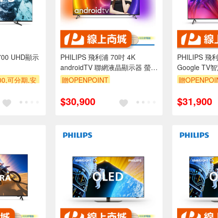
7700 UHD顯示
PHILIPS 飛利浦 70吋 4K
PHILIPS 飛
androidTV 聯網液晶顯示器 螢幕
Google 
電視 70PUH8516
螢幕 電視 55
0,可分期,安
贈OPENPOINT
贈OPENPOI
品未滿1萬元
$30,900
$31,900
期0利率,需付
運費)