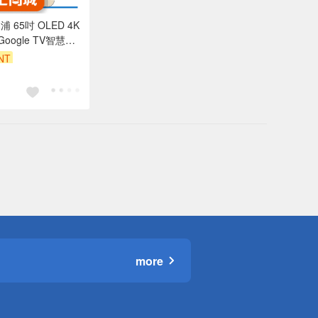
利浦 65吋 OLED 4K
 Google TV智慧聯
 螢幕 電視 不含視
NT
809
more