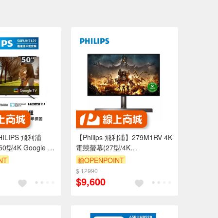
ILIPS 飛利浦
【Philips 飛利浦】279M1RV 4K
50型4K Google TV
電競螢幕(27型/4K
 福利機-全新僅箱損
UHD/1ms/144Hz/HDMI/IPS) -全
NT
贈OPENPOINT
新僅箱損-福利品
$ 12990
$9,600