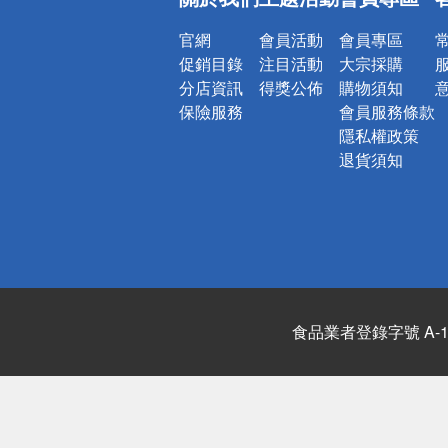
詐騙網頁！
官網
會員活動
會員專區
促銷目錄
注目活動
大宗採購
分店資訊
得獎公佈
購物須知
保險服務
會員服務條款
隱私權政策
退貨須知
食品業者登錄字號 A-122