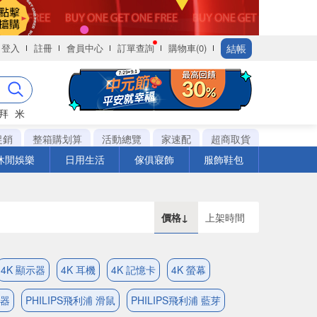
結帳
登入
註冊
會員中心
訂單查詢
購物車(0)
拜
米
促銷
整箱購划算
活動總覽
家速配
超商取貨
休閒娛樂
日用生活
傢俱寢飾
服飾鞋包
價格↓
上架時間
4K 顯示器
4K 耳機
4K 記憶卡
4K 螢幕
示器
PHILIPS飛利浦 滑鼠
PHILIPS飛利浦 藍芽