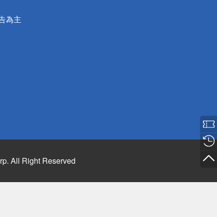
公告為主
rp. All Right Reserved