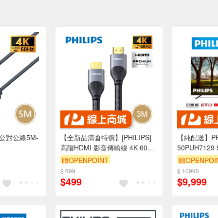
4K公對公線5M-
【全新品清倉特價】[PHILIPS]
【純配送】PH
高階HDMI 影音傳輸線 4K 60Hz
50PUH7129 
18Gbps 3m -SWV7030
智慧顯示器 -
贈OPENPOINT
贈OPENPOI
$ 699
$ 10990
$499
$9,999