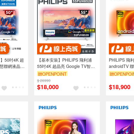
 】50吋4K 超
【基本安裝】PHILIPS 飛利浦
PHILIPS 飛
V智慧聯網液晶顯
55吋4K 超晶亮 Google TV智慧
androidT
-福利品
聯網液晶顯示器 55PUH8528-福
電視 55PUH8
贈OPENPOINT
贈OPENPOI
利機-已拆封
$ 26990
$18,000
$18,900