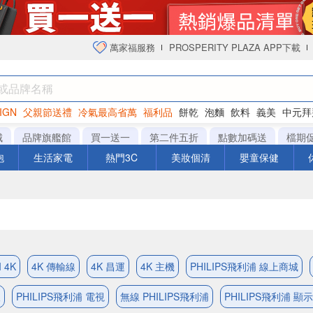
萬家福服務
PROSPERITY PLAZA APP下載
IGN
父親節送禮
冷氣最高省萬
福利品
餅乾
泡麵
飲料
義美
中元拜
衛生紙
城
品牌旗艦館
買一送一
第二件五折
點數加碼送
檔期
泡
生活家電
熱門3C
美妝個清
嬰童保健
 4K
4K 傳輸線
4K 昌運
4K 主機
PHILIPS飛利浦 線上商城
取
PHILIPS飛利浦 電視
無線 PHILIPS飛利浦
PHILIPS飛利浦 顯