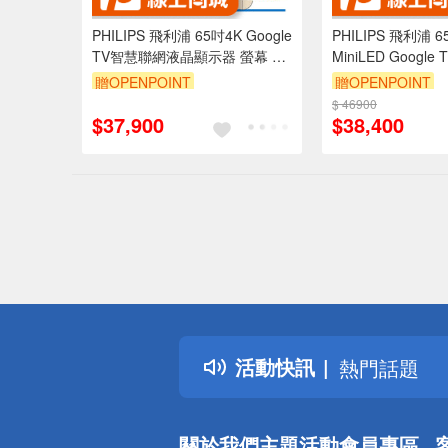
PHILIPS 飛利浦 65吋4K Google
PHILIPS 飛利浦 6
TV智慧聯網液晶顯示器 螢幕 電
MiniLED Googl
視 65PUH8808
晶顯示器 不含視
贈OPENPOINT
贈OPENPOINT
65PML9109
$ 46900
$37,900
$38,400
偏遠地區配
詐騙網頁！
得獎公告
活動快訊
熱門話題
銀行優惠
偏遠地區配
關於我們
主題活動
會員專區