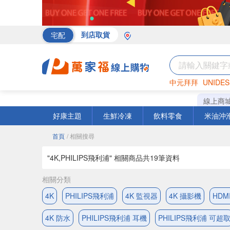
宅配
到店取貨
中元拜拜
UNIDES
罐頭
海苔
巧克力
線上商
好康主題
生鮮冷凍
飲料零食
米油沖
首頁
/ 相關搜尋
"4K,PHILIPS飛利浦" 相關商品共
19
筆資料
相關分類
4K
PHILIPS飛利浦
4K 監視器
4K 攝影機
HDMI
4K 防水
PHILIPS飛利浦 耳機
PHILIPS飛利浦 可超