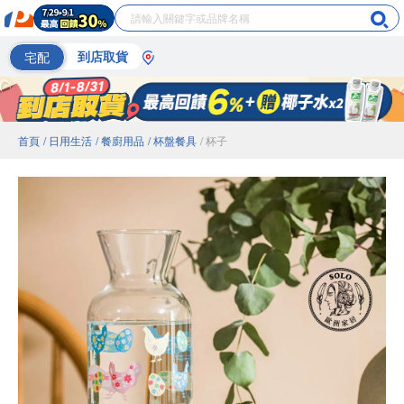
宅配
到店取貨
首頁
/ 日用生活
/ 餐廚用品
/ 杯盤餐具
/ 杯子