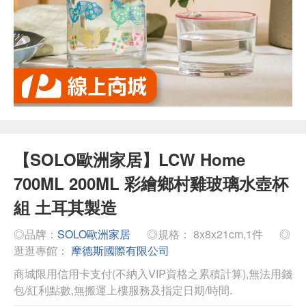
【SOLO歐洲家居】LCW Home
700ML 200ML 彩繪鄉村雞玻璃水壺杯
組 土耳其製造
◎品牌：
SOLO歐洲家居
◎規格： 8x8x21cm,1件
◎
逛逛專館：
摩德斯國際有限公司
商城限用信用卡支付(不納入VIP資格之累積計算),無法用錢
包/紅利點數,無搬運上樓服務及指定日期/時間.