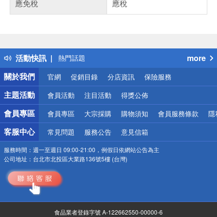
應免稅
應稅
偏遠地區配送
詐騙網頁！請小心！
得獎公告
活動快訊
more
熱門話題
銀行優惠
關於我們
官網
促銷目錄
分店資訊
保險服務
偏遠地區配送
詐騙網頁！請小心！
主題活動
會員活動
注目活動
得獎公佈
會員專區
會員專區
大宗採購
購物須知
會員服務條款
隱
客服中心
常見問題
服務公告
意見信箱
服務時間：
週一至週日 09:00-21:00，例假日依網站公告為主
公司地址：
台北市北投區大業路136號5樓 (台灣)
食品業者登錄字號 A-122662550-00000-6