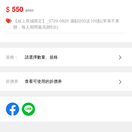
$
550
$680
【線上商城限定】_0729-0820 滿$2200送100點(單筆不累
贈，每人期間最高贈5次)
規格：
請選擇數量、規格
折價券
查看可使用的折價券