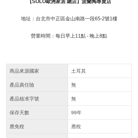
【SOLO歐洲家居 總店】波蘭陶專賣店
地址：台北市中正區金山南路一段65-2號1樓
營業時間：每日早上11點 - 晚上8點
商品來源國家
土耳其
產品責任險
無
產品核准字號
無
保存天數
99年
應免稅
應稅