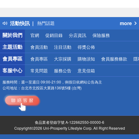
偏遠地區配送
詐騙網頁！請小心！
得獎公告
活動快訊
more
熱門話題
銀行優惠
關於我們
官網
促銷目錄
分店資訊
保險服務
偏遠地區配送
詐騙網頁！請小心！
主題活動
會員活動
注目活動
得獎公佈
會員專區
會員專區
大宗採購
購物須知
會員服務條款
隱
客服中心
常見問題
服務公告
意見信箱
服務時間：
週一至週日 09:00-21:00，例假日依網站公告為主
公司地址：
台北市北投區大業路136號5樓 (台灣)
食品業者登錄字號 A-122662550-00000-6
Copyright©2026 Uni-Prosperity Lifestyle Corp. All Right Reserved