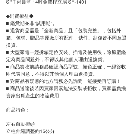
SPT 尚朋堂 14吋金屬桿立扇 SF-1401
◆消費權益◆
■ 鑑賞期並非"試用期"。
■ 退貨商品需是「全新商品」且「包裝完整」，包括外
箱、包材、贈品等原廠所有配件，缺件、刮傷皆不同意退
換貨。
■ 大型家電一經拆箱定位安裝、插電及使用後，除原廠鑑
定為商品問題外，不得以其他個人理由退換貨。
■ 商品簽收前請務必確認商品型號、顏色正確，一經簽收
即代表同意，不得以其他個人理由退換貨。
■ 對商品有疑慮的地方請務必先詢問，能接受再訂購！
■ 商品送達後若因買家因素無法安裝或拒收，買家需負擔
賣家出貨產生的物流費用
商品特色：
左右自動擺頭
立柱伸縮調整約15公分