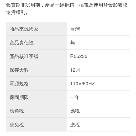
鑑賞期非試用期，產品一經拆箱、插電及使用皆會影響您
退貨權利。
商品來源國家
台灣
產品責任險
無
產品核准字號
R55235
保存天數
12月
電源規格
110V/60HZ
保固期限
一年
應免稅
應稅
應免稅
應稅