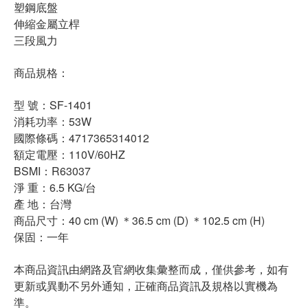
塑鋼底盤
伸縮金屬立桿
三段風力
商品規格：
型 號：SF-1401
消耗功率：53W
國際條碼：4717365314012
額定電壓：110V/60HZ
BSMI：R63037
淨 重：6.5 KG/台
產 地：台灣
商品尺寸：40 cm (W) ＊36.5 cm (D) ＊102.5 cm (H)
保固：一年
本商品資訊由網路及官網收集彙整而成，僅供參考，如有
更新或異動不另外通知，正確商品資訊及規格以實機為
準。