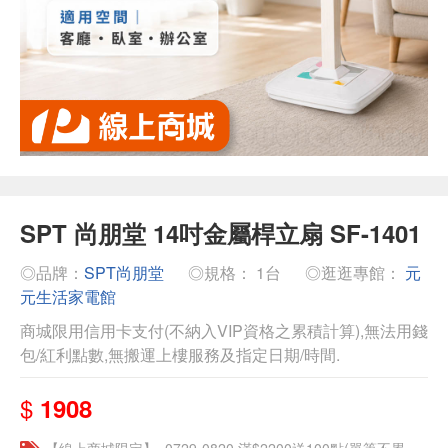
SPT 尚朋堂 14吋金屬桿立扇 SF-1401
◎品牌：
SPT尚朋堂
◎規格： 1台
◎逛逛專館：
元
元生活家電館
商城限用信用卡支付(不納入VIP資格之累積計算),無法用錢
包/紅利點數,無搬運上樓服務及指定日期/時間.
$
1908