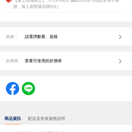
【線上商城限定】_0729-0820 滿$2200送100點(單筆不累
贈，每人期間最高贈5次)
規格：
請選擇數量、規格
折價券
查看可使用的折價券
商品資訊
配送及售後服務說明