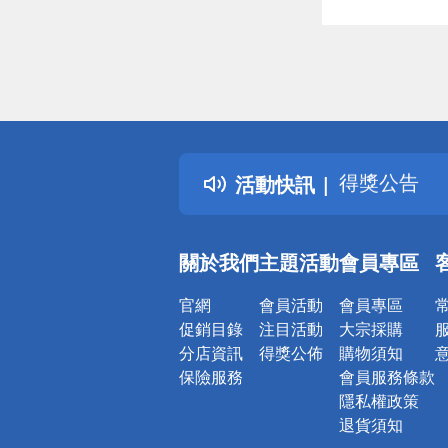
偏遠地區配
詐騙網頁！
得獎公告
活動快訊
熱門話題
銀行優惠
偏遠地區配
關於我們
主題活動
會員專區
詐騙網頁！
官網
會員活動
會員專區
促銷目錄
注目活動
大宗採購
分店資訊
得獎公佈
購物須知
保險服務
會員服務條款
隱私權政策
退貨須知