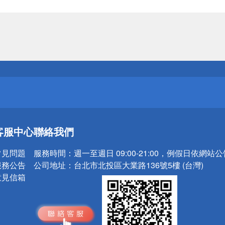
送
請小心！
送
客服中心
聯絡我們
請小心！
常見問題
服務時間：
週一至週日 09:00-21:00，例假日依網站
服務公告
公司地址：
台北市北投區大業路136號5樓 (台灣)
意見信箱