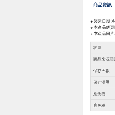
商品資訊
※ 製造日期
※ 本產品網
※ 本產品圖
容量
商品來源國
保存天數
保存溫層
應免稅
應免稅