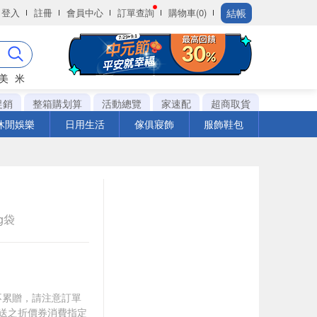
結帳
登入
註冊
會員中心
訂單查詢
購物車(0)
美
米
促銷
整箱購划算
活動總覽
家速配
超商取貨
休閒娛樂
日用生活
傢俱寢飾
服飾鞋包
ag袋
筆不累贈，請注意訂單
贈送之折價券消費指定