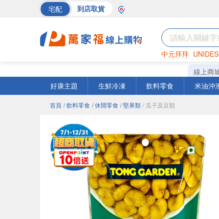
宅配
到店取貨
中元拜拜
UNIDES
巧克力
罐頭
海苔
線上商
好康主題
生鮮冷凍
飲料零食
米油沖
首頁
/ 飲料零食
/ 休閒零食
/ 堅果類
/ 瓜子及豆類