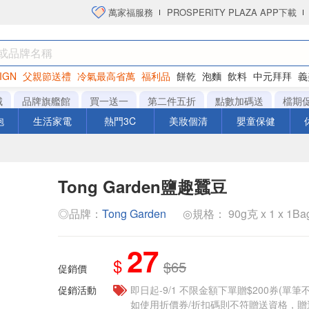
萬家福服務
PROSPERITY PLAZA APP下載
IGN
父親節送禮
冷氣最高省萬
福利品
餅乾
泡麵
飲料
中元拜拜
義
洋芋片
城
品牌旗艦館
買一送一
第二件五折
點數加碼送
檔期
泡
生活家電
熱門3C
美妝個清
嬰童保健
Tong Garden鹽趣蠶豆
◎品牌：
Tong Garden
◎規格： 90g克 x 1 x 1B
27
$
$65
促銷價
促銷活動
即日起-9/1 不限金額下單贈$200券(單
如使用折價券/折扣碼則不符贈送資格，