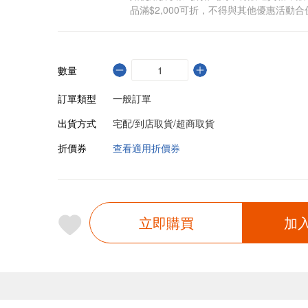
品滿$2,000可折，不得與其他優惠活動合
數量
訂單類型
一般訂單
出貨方式
宅配/到店取貨/超商取貨
折價券
查看適用折價券
立即購買
加