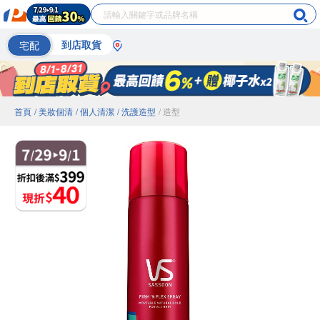
宅配
到店取貨
首頁
/ 美妝個清
/ 個人清潔
/ 洗護造型
/ 造型