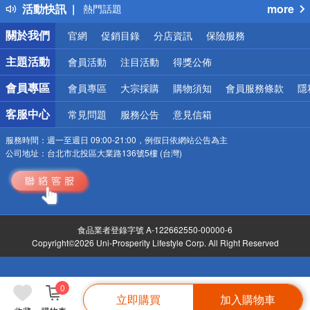
活動快訊
more
熱門話題
銀行優惠
關於我們
官網
促銷目錄
分店資訊
保險服務
偏遠地區配送
詐騙網頁！請小心！
主題活動
會員活動
注目活動
得獎公佈
會員專區
會員專區
大宗採購
購物須知
會員服務條款
隱
客服中心
常見問題
服務公告
意見信箱
服務時間：
週一至週日 09:00-21:00，例假日依網站公告為主
公司地址：
台北市北投區大業路136號5樓 (台灣)
食品業者登錄字號 A-122662550-00000-6
Copyright©2026 Uni-Prosperity Lifestyle Corp. All Right Reserved
0
立即購買
加入購物車