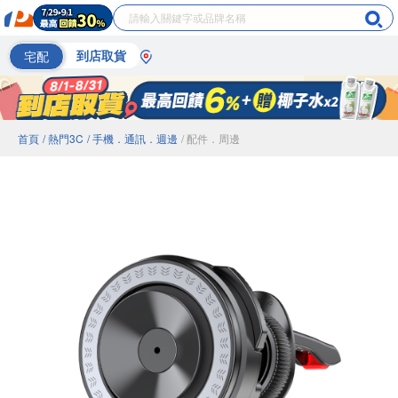
宅配
到店取貨
首頁
/ 熱門3C
/ 手機．通訊．週邊
/ 配件．周邊