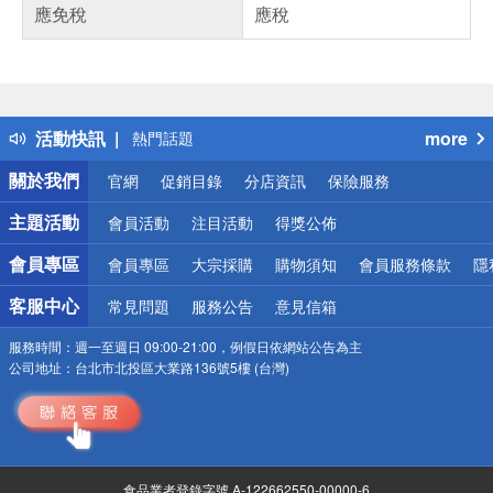
應免稅
應稅
偏遠地區配送
詐騙網頁！請小心！
得獎公告
活動快訊
more
熱門話題
銀行優惠
關於我們
官網
促銷目錄
分店資訊
保險服務
偏遠地區配送
詐騙網頁！請小心！
主題活動
會員活動
注目活動
得獎公佈
會員專區
會員專區
大宗採購
購物須知
會員服務條款
隱
客服中心
常見問題
服務公告
意見信箱
服務時間：
週一至週日 09:00-21:00，例假日依網站公告為主
公司地址：
台北市北投區大業路136號5樓 (台灣)
食品業者登錄字號 A-122662550-00000-6