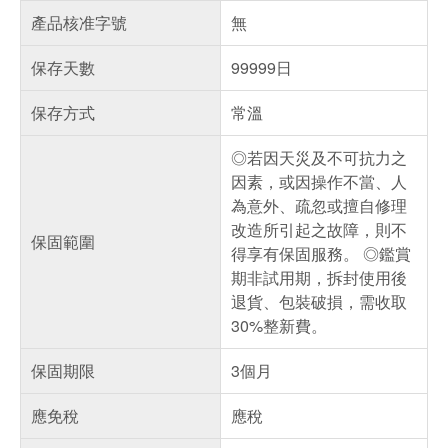
產品核准字號
無
保存天數
99999日
保存方式
常溫
◎若因天災及不可抗力之
因素，或因操作不當、人
為意外、疏忽或擅自修理
改造所引起之故障，則不
保固範圍
得享有保固服務。 ◎鑑賞
期非試用期，拆封使用後
退貨、包裝破損，需收取
30%整新費。
保固期限
3個月
應免稅
應稅