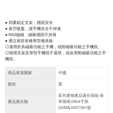
● 四重鎖定支架，穩固安全
● 真空吸盤，讓手機安全不掉落
● N52磁鐵，磁吸穩固不掉落
● 廣泛相容各種車型儀表板
◎適用於具磁吸功能之手機，或附磁吸功能之手機殼。
◎指環支架及厚型手機殼不適用，或改用附磁吸功能之手
機殼。
商品來源國家
中國
顏色
黑
富邦產物產品責任保險 保
產品責任險
單號碼:0504字第
24AML0007361號