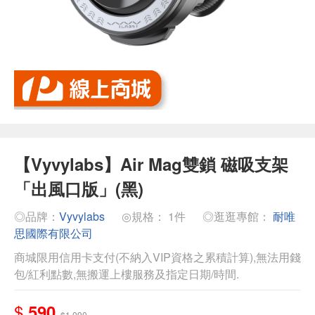
【Vyvylabs】Air Mag雙鎖 磁吸支架
「出風口版」(黑)
◎品牌：
Vyvylabs
◎規格： 1件
◎逛逛專館：
耐唯
思國際有限公司
商城限用信用卡支付(不納入VIP資格之累積計算),無法用錢
包/紅利點數,無搬運上樓服務及指定日期/時間.
$
590
$1,090