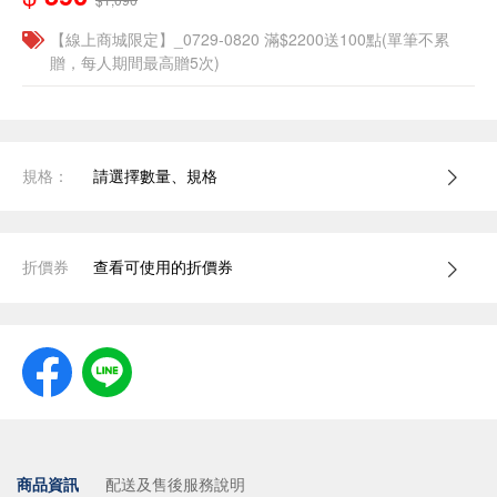
【線上商城限定】_0729-0820 滿$2200送100點(單筆不累
贈，每人期間最高贈5次)
規格：
請選擇數量、規格
折價券
查看可使用的折價券
商品資訊
配送及售後服務說明