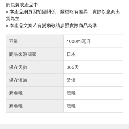
於包裝或產品中
※ 本產品網頁因拍攝關係，圖檔略有差異，實際以廠商出
貨為主
※ 本產品文案若有變動敬請參照實際商品為準
容量
1000ml毫升
商品來源國家
日本
保存天數
365天
保存溫層
常溫
應免稅
應稅
應免稅
應稅
偏遠地區配送
詐騙網頁！請小心！