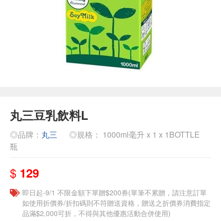
丸三豆乳飲料L
◎品牌：
丸三
◎規格： 1000ml毫升 x 1 x 1BOTTLE
瓶
$
129
即日起-9/1 不限金額下單贈$200券(單筆不累贈，請注意訂單
如使用折價券/折扣碼則不符贈送資格，贈送之折價券消費指定
品滿$2,000可折，不得與其他優惠活動合併使用)