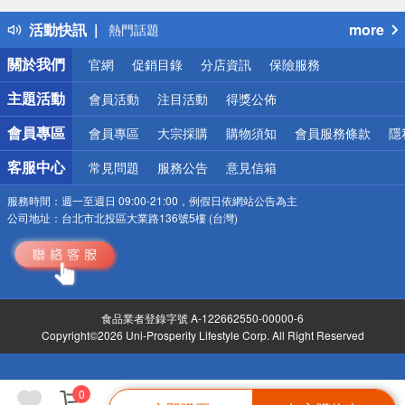
得獎公告
活動快訊
more
熱門話題
銀行優惠
關於我們
官網
促銷目錄
分店資訊
保險服務
偏遠地區配送
詐騙網頁！請小心！
主題活動
會員活動
注目活動
得獎公佈
會員專區
會員專區
大宗採購
購物須知
會員服務條款
隱
客服中心
常見問題
服務公告
意見信箱
服務時間：
週一至週日 09:00-21:00，例假日依網站公告為主
公司地址：
台北市北投區大業路136號5樓 (台灣)
食品業者登錄字號 A-122662550-00000-6
Copyright©2026 Uni-Prosperity Lifestyle Corp. All Right Reserved
0