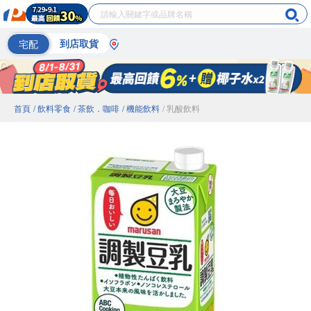
宅配
到店取貨
首頁
/ 飲料零食
/ 茶飲．咖啡
/ 機能飲料
/ 乳酸飲料